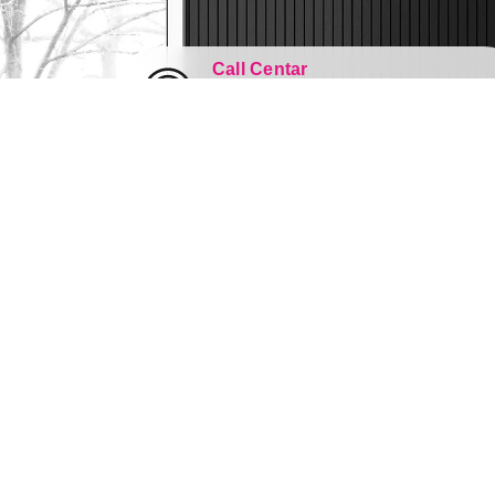
Call Centar
011 44 44 999
web@tehnomedia.rs
Tehnomedia
O nama
Naše prodavnice
Kontakt
Pravna lica
Pravila privatnosti
Karijera i zaposlenje