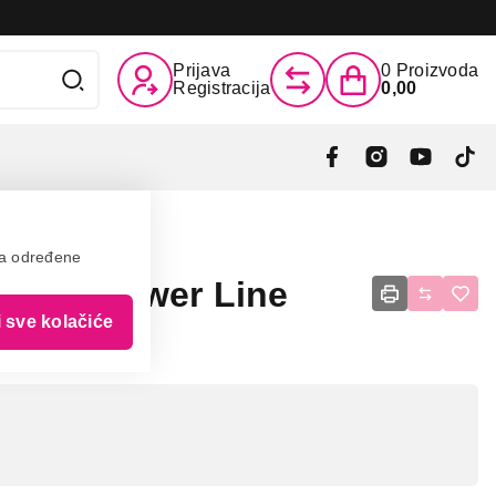
Prijava
0
Proizvoda
Registracija
0,00
va određene
x HX1 Power Line
i sve kolačiće