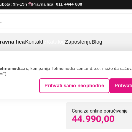
Subota:
9h-15h
Pravna lica:
011 4444 888
ravna lica
Kontakt
eKatalog
Zaposlenje
Blog
Miele duoflex hx1 power line nordic blue
ehnomedia.rs
, kompanija Tehnomedia centar d.o.o. može da saču
es").
MIELE Duofle
Prihvati samo neophodne
Prihvat
Nordic blue
Cena za online poručivanje
44.990,00