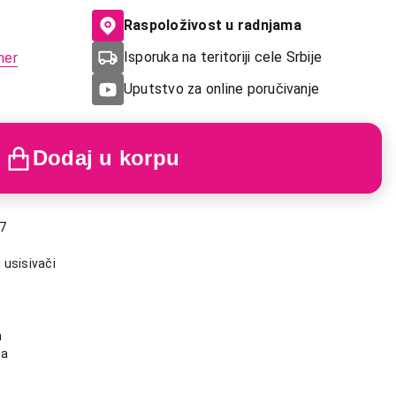
Raspoloživost u radnjama
Isporuka na teritoriji cele Srbije
mer
Uputstvo za online poručivanje
Dodaj u korpu
7
 usisivači
n
ja