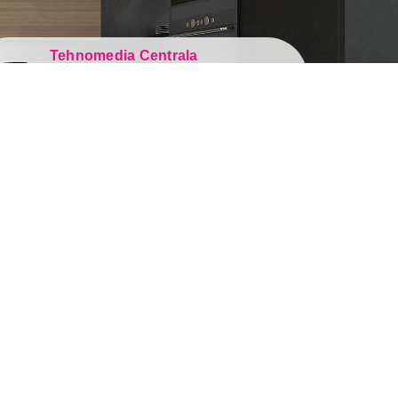
Tehnomedia Centrala
Generala Gambete 44, Zaječar
Pronađite nas u jednom od 50 gradova!
i servis
Newsletter
Prijavite se na naš newsletter i primajte
ovi
preko emaila specijalne i ekskluzivne
robe
ponude.
je i servis
nas na društvenim
a