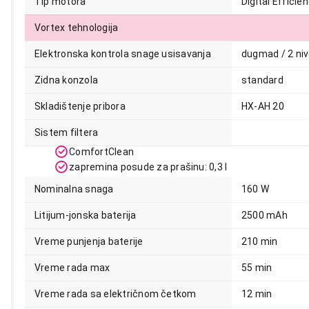
Tip motora
Digital Efficie
44.990,00
Vortex tehnologija
Elektronska kontrola snage usisavanja
dugmad / 2 ni
Zidna konzola
standard
Skladištenje pribora
HX-AH 20
Sistem filtera
ComfortClean
zapremina posude za prašinu: 0,3 l
Nominalna snaga
160 W
Litijum-jonska baterija
2500 mAh
Vreme punjenja baterije
210 min
Vreme rada max
55 min
Vreme rada sa električnom četkom
12 min