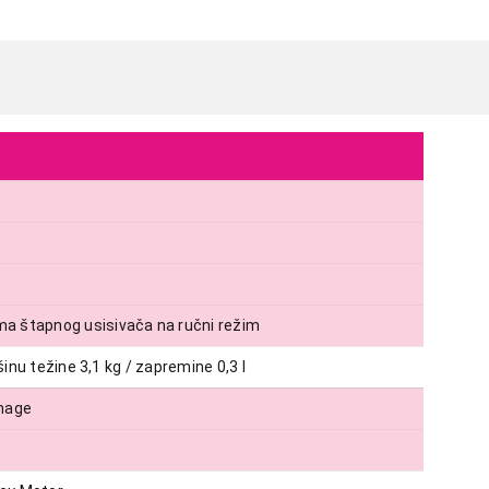
ma štapnog usisivača na ručni režim
inu težine 3,1 kg / zapremine 0,3 l
snage
USISIVAČI