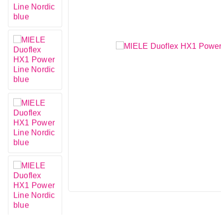
Mali kućni aparati
Mali kuhinjski aparati
Grejanje i hlađenje
Nega tela, lepota i zdravlje
Sport i putovanje
Sve za kuću i baštu
Vesa