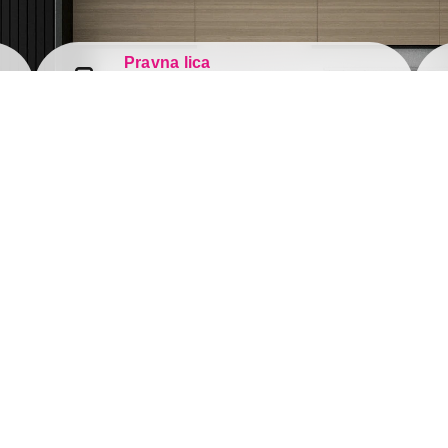
Pravna lica
011 44 44 888
pravnalica@tehnomedia.rs
Informacije
Korisničk
Isporuka robe
Svi brend
Načini plaćanja
Vraćanje 
Uslovi korišćenja
Reklamaci
Tax Free kupovina
Pratite 
mrežam
Česta postavljana pitanja
eKatalog