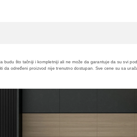
ne Nordic blue
a budu što tačniji i kompletniji ali ne može da garantuje da su svi po
siti da određeni proizvod nije trenutno dostupan. Sve cene su sa ur
aca po osnovu zakona o zaštiti potrošača