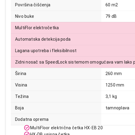
Površina čišćenja
60 m2
Nivo buke
79 dB
MultiFlor elektročetka
Automatska detekcija poda
Lagana upotreba i fleksibilnost
Zidni nosač sa SpeedLock sistemom omogućava vam lako pr
Širina
260 mm
Visina
1250 mm
Težina
3,1 kg
Boja
tamnoplava
Dodatna oprema
MultiFloor električna četka HX-EB 20
HX-DB usisna četka