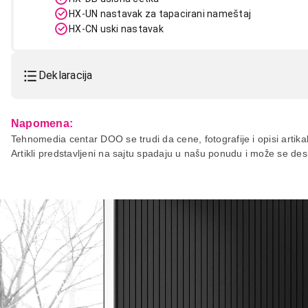
HX-UN nastavak za tapacirani nameštaj
HX-CN uski nastavak
Deklaracija
Model:
MIELE Duoflex HX1 Power Li
Napomena:
Naziv i vrsta robe:
USISIVAC
Tehnomedia centar DOO se trudi da cene, fotografije i opisi artikal
Artikli predstavljeni na sajtu spadaju u našu ponudu i može se de
Uvoznik:
Miele d.o.o.
Zemlja porekla:
Nema?ka
Prava potrošača:
Zagarantovana sva prava kup