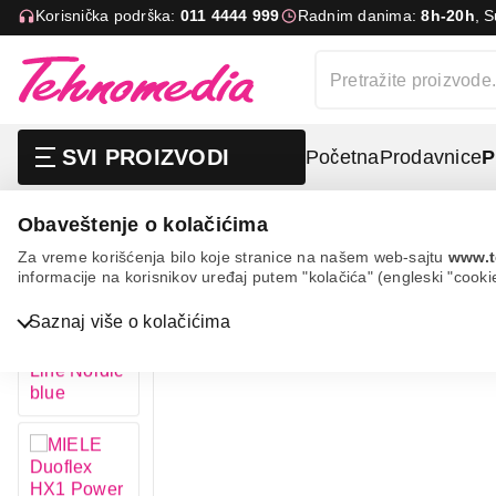
Korisnička podrška:
011 4444 999
Radnim danima:
8h-20h
, 
SVI PROIZVODI
Početna
Prodavnice
P
Obaveštenje o kolačićima
Mali kućni aparati
Usisivači
Štapni usisivači
Za vreme korišćenja bilo koje stranice na našem web-sajtu
www.t
informacije na korisnikov uređaj putem "kolačića" (engleski "cooki
Saznaj više o kolačićima
Bela tehnika
TV, audio, video i foto
IT & Gaming
Mobilni telefoni i tableti