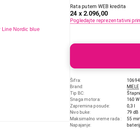
Rata putem WEB kredita
24 x 2.096,00
Pogledajte reprezentativni pri
Šifra
10694
Brand
MIELE
Tip BC
Štapni
Snaga motora
160 W
Zapremina posude
0,3 l
Nivo buke
79 dB
Maksimalno vreme rada
55 mi
Napajanje
bateri