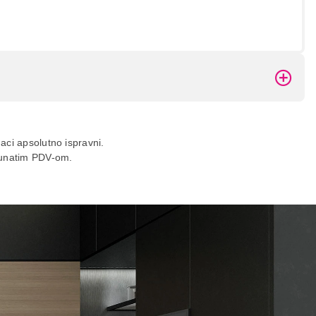
daci apsolutno ispravni.
ačunatim PDV-om.