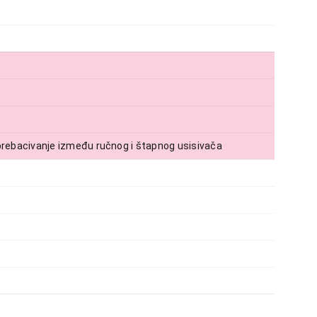
ebacivanje između ručnog i štapnog usisivača