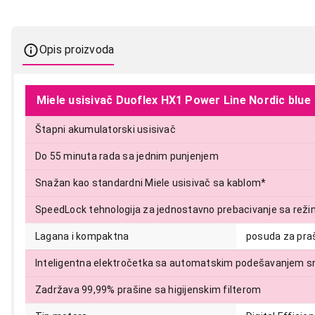
Opis proizvoda
Miele usisivač Duoflex HX1 Power Line Nordic blue
Štapni akumulatorski usisivač
Do 55 minuta rada sa jednim punjenjem
Snažan kao standardni Miele usisivač sa kablom*
SpeedLock tehnologija za jednostavno prebacivanje sa reži
Lagana i kompaktna
posuda za praš
Inteligentna elektročetka sa automatskim podešavanjem 
Zadržava 99,99% prašine sa higijenskim filterom