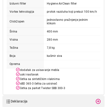
Izduvni filter
Hygiene AirClean filter
Vortex tehnologija
protok vazduha koji prelazi 100 km/h
jednostavno pražnjenje jednim
Click2open
klikom
34.999,00
Širina
400 mm
USISIVAČI
MIELE Boost CX1 Cashmere grey 125 Gala
Visina
280 mm
Proizvod je dodat u korpu.
Težina
7,8 kg
Ukupno u korpi:
0,00
Boja
kašmir siva
Oprema
dodatak za usisavanje mebla
Nastavi kupovinu
uski nastavak
četka sa sintetičkim vlaknima
sBD 365-3 četka za usisivač
Završi kupovinu
četka za parket Twister SBB 300-3
Deklaracija