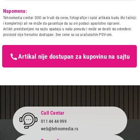
Model:
MIELE Boost CX1 Cashmere
Napomena:
grey 125 Gala
Tehnomedia centar DOO se trudi da cene, fotografije i opisi artikala budu što tačniji
Naziv i vrsta robe:
USISIVAC
i kompletniji ali ne može da garantuje da su svi podaci apsolutno ispravni.
Uvoznik:
Miele d.o.o.
Artikli predstavljeni na sajtu spadaju u našu ponudu i može se desiti da određeni
proizvod nije trenutno dostupan. Sve cene su sa uračunatim PDV-om.
Zemlja porekla:
Kina
Prava potrošača:
Zagarantovana sva prava
kupaca po osnovu zakona o
zaštiti potrošača
Artikal nije dostupan za kupovinu na sajtu
Call Centar
011 44 44 999
web@tehnomedia.rs