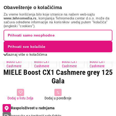
0
Obaveštenje o kolačićima
Za vreme korišćenja bilo koje stranice na našem web-sajtu
www.tehnomedia.rs
, kompanija Tehnomedia centar d.o.o. može da
sačuva određene informacije na korisnikov uređaj putem "kolačića"
Miele boost cx1...
(engleski "cookies").
Prihvati samo neophodne
Prihvati sve kolačiće
Saznaj više o kolačićima
MIELE Boost CX1 Cashmere grey 125
Gala
Dodaj u listu želja
Dodaj u poređenje
Raspoloživost u radnjama