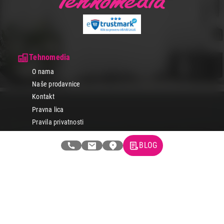
Tehnomedia
O nama
Naše prodavnice
Kontakt
Pravna lica
Pravila privatnosti
Karijera i zaposlenje
BLOG
Informacije
Isporuka robe
Načini plaćanja
Uslovi korišćenja
Tax Free kupovina