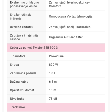
Ekstremno prikladno
Zahvaljujući teleskopskoj cevi
podešavanje visine
Comfort.
Snažan učinak
Omogućava Vortex tehnologija.
čišćenja
Uvek na zadatku
Zahvaljujući opciji TrackDrive.
Zadržava i najsitnije
Higijenski AirClean filter
čestice
Četka za parket Twister SBB 300-3
Tip motora
PowerLine
Snaga
890 W
Zapremina posude
1,0 l
Dužina kabla
6,5 m
Operativni domet
10 m
Nivo buke
78 dB
TrackDrive