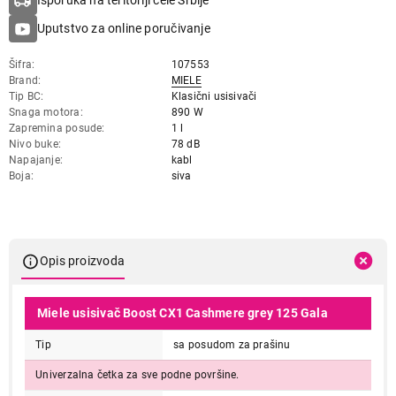
Isporuka na teritoriji cele Srbije
Uputstvo za online poručivanje
Šifra
107553
Brand
MIELE
Tip BC
Klasični usisivači
Snaga motora
890 W
Zapremina posude
1 l
Nivo buke
78 dB
Napajanje
kabl
Boja
siva
Opis proizvoda
Miele usisivač Boost CX1 Cashmere grey 125 Gala
Tip
sa posudom za prašinu
Univerzalna četka za sve podne površine.