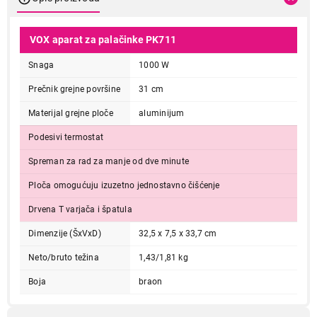
VOX aparat za palačinke PK711
Snaga
1000 W
Prečnik grejne površine
31 cm
Materijal grejne ploče
aluminijum
Podesivi termostat
Spreman za rad za manje od dve minute
Ploča omogućuju izuzetno jednostavno čišćenje
Drvena T varjača i špatula
Dimenzije (ŠxVxD)
32,5 x 7,5 x 33,7 cm
Neto/bruto težina
1,43/1,81 kg
Boja
braon