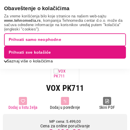
0
Obaveštenje o kolačićima
Za vreme korišćenja bilo koje stranice na našem web-sajtu
www.tehnomedia.rs
, kompanija Tehnomedia centar d.o.o. može da
sačuva određene informacije na korisnikov uređaj putem "kolačića"
Mali kuhinjski aparati
Aparati za desert i zabavno kuvanje
(engleski "cookies").
Aparati za palačinke
Vox pk711...
Prihvati samo neophodne
36%
UŠTEDA.
Prihvati sve kolačiće
Saznaj više o kolačićima
VOX PK711
Dodaj u listu želja
Dodaj u poređenje
Skini PDF
MP cena: 5.499,00
Cena za online poručivanje