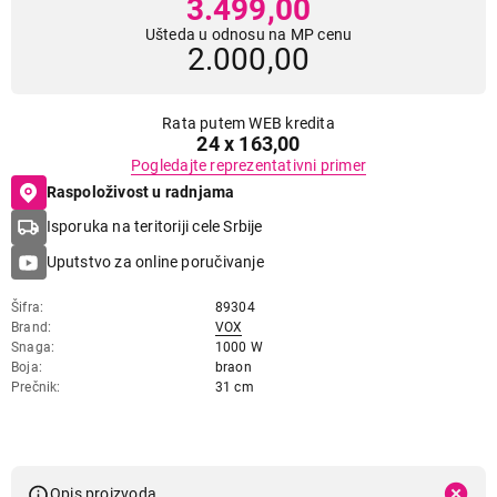
3.499,00
Ušteda u odnosu na MP cenu
2.000,00
Rata putem WEB kredita
24 x 163,00
Pogledajte reprezentativni primer
Raspoloživost u radnjama
Isporuka na teritoriji cele Srbije
Uputstvo za online poručivanje
Šifra
89304
Brand
VOX
Snaga
1000 W
Boja
braon
Prečnik
31 cm
Opis proizvoda