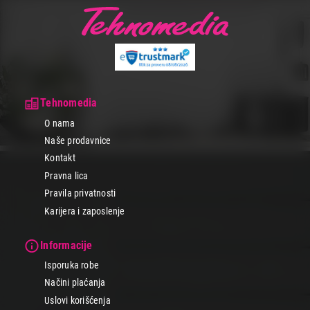
Tehnomedia
O nama
Naše prodavnice
Kontakt
Pravna lica
Pravila privatnosti
Karijera i zaposlenje
Informacije
Isporuka robe
Načini plaćanja
Uslovi korišćenja