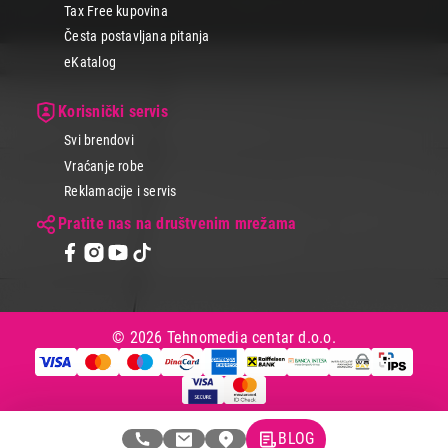
Tax Free kupovina
Česta postavljana pitanja
eKatalog
Korisnički servis
Svi brendovi
Vraćanje robe
Reklamacije i servis
Pratite nas na društvenim mrežama
© 2026 Tehnomedia centar d.o.o.
BLOG