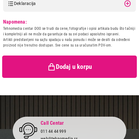
Deklaracija
Model:
VOX PK711
Napomena:
Naziv i vrsta robe:
SPECIJALIZOVAN KUHINJSKI
Tehnomedia centar DOO se trudi da cene, fotografije i opisi artikala budu što tačniji
APARAT
i kompletniji ali ne može da garantuje da su svi podaci apsolutno ispravni.
Uvoznik:
ERG d.o.o.
Artikli predstavljeni na sajtu spadaju u našu ponudu i može se desiti da određeni
proizvod nije trenutno dostupan. Sve cene su sa uračunatim PDV-om.
Zemlja porekla:
Kina
Prava potrošača:
Zagarantovana sva prava
kupaca po osnovu zakona o
3.499,00
zaštiti potrošača
SPECIJALIZOVANI KUHINJSKI APARATI
Dodaj u korpu
VOX PK711
Proizvod je dodat u korpu.
Ukupno u korpi:
0,00
Nastavi kupovinu
Call Centar
011 44 44 999
Završi kupovinu
web@tehnomedia.rs