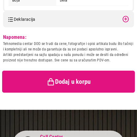
Boja
bela
Deklaracija
Model:
BEURER TS17
Napomena:
Naziv i vrsta robe:
SPECIJALIZOVAN APARAT
4.599,00
Tehnomedia centar DOO se trudi da cene, fotografije i opisi artikala budu što tačniji
SPECIJALIZOVANI APARATI
Uvoznik:
Rapid a.d.
i kompletniji ali ne može da garantuje da su svi podaci apsolutno ispravni.
BEURER TS17
Artikli predstavljeni na sajtu spadaju u našu ponudu i može se desiti da određeni
Zemlja porekla:
Kina
Proizvod je dodat u korpu.
proizvod nije trenutno dostupan. Sve cene su sa uračunatim PDV-om.
Prava potrošača:
Zagarantovana sva prava
kupaca po osnovu zakona o
zaštiti potrošača
Ukupno u korpi:
0,00
Dodaj u korpu
Nastavi kupovinu
Završi kupovinu
Call Centar