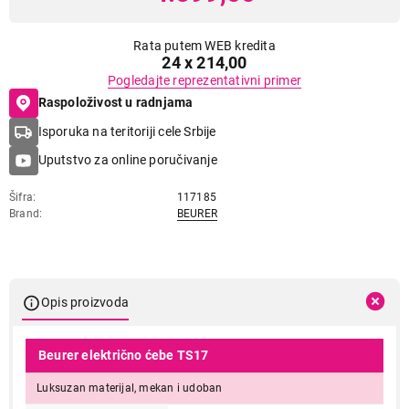
Rata putem WEB kredita
24 x 214,00
Pogledajte reprezentativni primer
Raspoloživost u radnjama
Isporuka na teritoriji cele Srbije
Uputstvo za online poručivanje
Šifra
117185
Brand
BEURER
Opis proizvoda
Beurer električno ćebe TS17
Luksuzan materijal, mekan i udoban