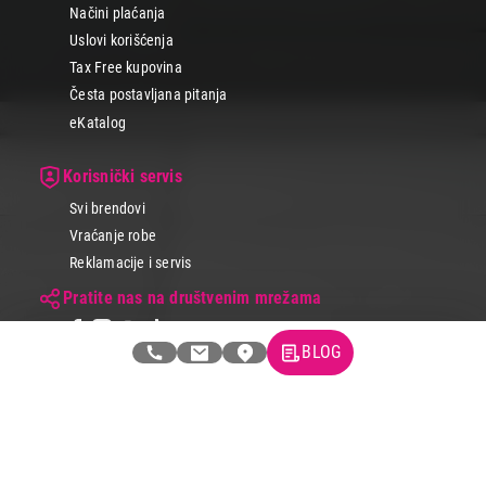
Načini plaćanja
Uslovi korišćenja
Tax Free kupovina
Česta postavljana pitanja
eKatalog
Korisnički servis
Svi brendovi
Vraćanje robe
Reklamacije i servis
Pratite nas na društvenim mrežama
BLOG
© 2026 Tehnomedia centar d.o.o.