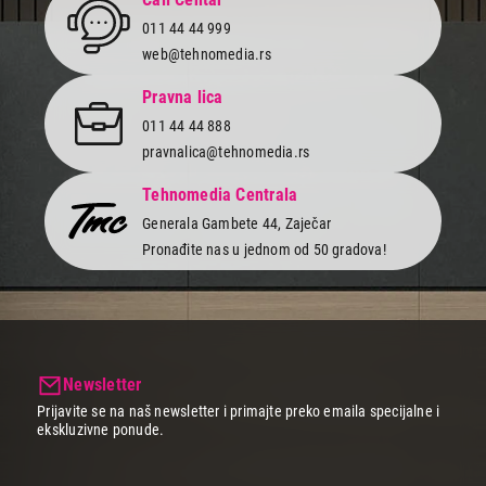
011 44 44 999
web@tehnomedia.rs
Pravna lica
011 44 44 888
pravnalica@tehnomedia.rs
Tehnomedia Centrala
Generala Gambete 44, Zaječar
Pronađite nas u jednom od 50 gradova!
Newsletter
Prijavite se na naš newsletter i primajte preko emaila specijalne i
ekskluzivne ponude.