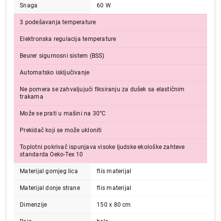
Snaga
60 W
3 podešavanja temperature
Elektronska regulacija temperature
Beurer sigurnosni sistem (BSS)
Automatsko isključivanje
Ne pomera se zahvaljujući fiksiranju za dušek sa elastičnim
trakama
Može se prati u mašini na 30°C
Prekidač koji se može ukloniti
Toplotni pokrivač ispunjava visoke ljudske ekološke zahteve
standarda Oeko-Tex 10
Materijal gornjeg lica
flis materijal
Materijal donje strane
flis materijal
Dimenzije
150 x 80 cm