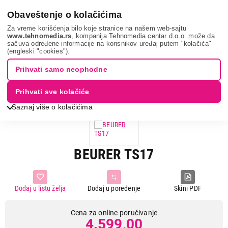
0
Obaveštenje o kolačićima
Za vreme korišćenja bilo koje stranice na našem web-sajtu
www.tehnomedia.rs
, kompanija Tehnomedia centar d.o.o. može da
sačuva određene informacije na korisnikov uređaj putem "kolačića"
Nega tela, lepota i zdravlje
Masažeri
Grejna cebad
Beurer
(engleski "cookies").
ts17...
Prihvati samo neophodne
Prihvati sve kolačiće
Saznaj više o kolačićima
BEURER TS17
Dodaj u listu želja
Dodaj u poređenje
Skini PDF
Cena za online poručivanje
4.599,00