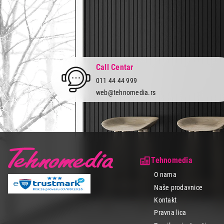
Call Centar
011 44 44 999
web@tehnomedia.rs
Tehnomedia
O nama
Naše prodavnice
Kontakt
Pravna lica