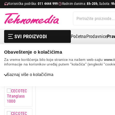
Korisnička podrška:
011 4444 999
Radnim danima:
8h-20h
, Subota:
9h
SVI PROIZVODI
Početna
Prodavnice
Prav
Obaveštenje o kolačićima
Mali kuhinjski aparati
Seckalice
Cecotec titanglass
Za vreme korišćenja bilo koje stranice na našem web-sajtu
www.t
informacije na korisnikov uređaj putem "kolačića" (engleski "cooki
Bela tehnika
Saznaj više o kolačićima
TV, audio, video i foto
IT & Gaming
Mobilni telefoni i tableti
Mali kućni aparati