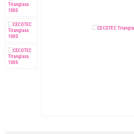
Mali kuhinjski aparati
Grejanje i hlađenje
Nega tela, lepota i zdravlje
Sport i putovanje
Sve za kuću i baštu
Vesa