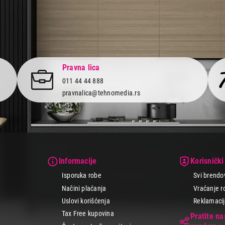
Pravna lica
011 44 44 888
pravnalica@tehnomedia.rs
Informacije
Korisnički
Isporuka robe
Svi brendo
Načini plaćanja
Vraćanje r
Uslovi korišćenja
Reklamacije
Tax Free kupovina
Pratite n