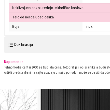
Neklizajuća baza uređaja i skladište kablova
Telo od nerđajućeg čelika
Boja
inox
Deklaracija
Model:
CECOTEC Titanglass 1000
Napomena:
Naziv i vrsta robe:
SECKALICA
Tehnomedia centar DOO se trudi da cene, fotografije i opisi artikala budu što
Artikli predstavljeni na sajtu spadaju u našu ponudu i može se desiti da o
Uvoznik:
Repro Market d.o.o.
Zemlja porekla:
Kina
Prava potrošača:
Zagarantovana sva prava kup