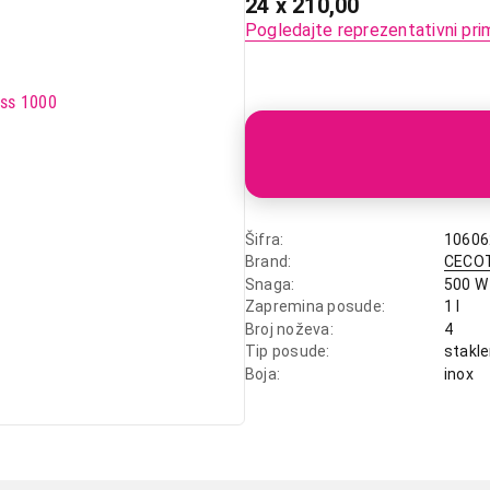
24 x 210,00
Pogledajte reprezentativni pri
Šifra
10606
Brand
CECO
Snaga
500 W
Zapremina posude
1 l
Broj noževa
4
Tip posude
stakl
Boja
inox