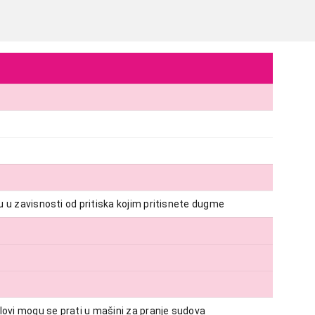
SECKALICE
u u zavisnosti od pritiska kojim pritisnete dugme
CECOTEC Titanglass 1000
Proizvod je dodat u korpu.
Ukupno u korpi:
0,00
elovi mogu se prati u mašini za pranje sudova