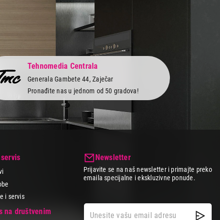
Tehnomedia Centrala
Generala Gambete 44, Zaječar
Pronađite nas u jednom od 50 gradova!
 servis
Newsletter
Prijavite se na naš newsletter i primajte preko
vi
emaila specijalne i ekskluzivne ponude.
obe
 i servis
as na društvenim