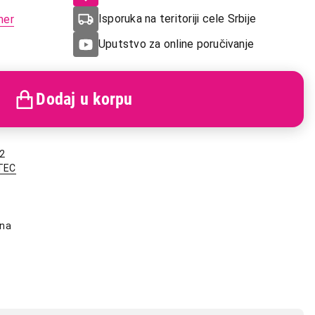
Isporuka na teritoriji cele Srbije
mer
Uputstvo za online poručivanje
Dodaj u korpu
2
TEC
ena