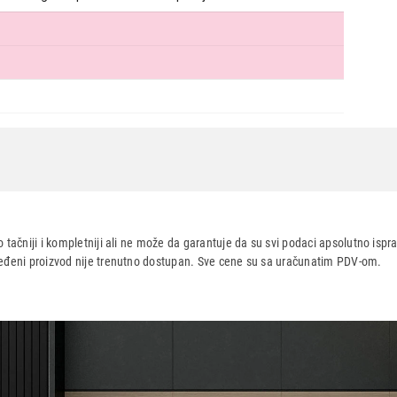
Nastavi kupovinu
Završi
 tačniji i kompletniji ali ne može da garantuje da su svi podaci apsolutno ispra
dređeni proizvod nije trenutno dostupan. Sve cene su sa uračunatim PDV-om.
aca po osnovu zakona o zaštiti potrošača