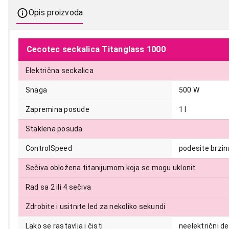
Opis proizvoda
Cecotec seckalica Titanglass 1000
Električna seckalica
Snaga
500 W
Zapremina posude
1 l
Staklena posuda
ControlSpeed
podesite brzin
4.499,00
Sečiva obložena titanijumom koja se mogu uklonit
Rad sa 2 ili 4 sečiva
Zdrobite i usitnite led za nekoliko sekundi
Lako se rastavlja i čisti
neelektrični d