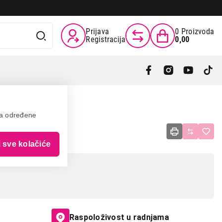
Prijava
0
Proizvoda
Registracija
0,00
va određene
ass 1000
i sve kolačiće
Raspoloživost u radnjama