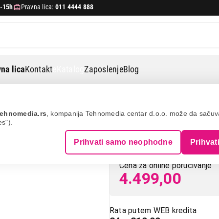
-15h
Pravna lica:
011 4444 888
na lica
Kontakt
eKatalog
Zaposlenje
Blog
 1000
ehnomedia.rs
, kompanija Tehnomedia centar d.o.o. može da saču
es").
CECOTEC Titangl
Prihvati samo neophodne
Prihvat
Cena za online poručivanje
4.499,00
Rata putem WEB kredita