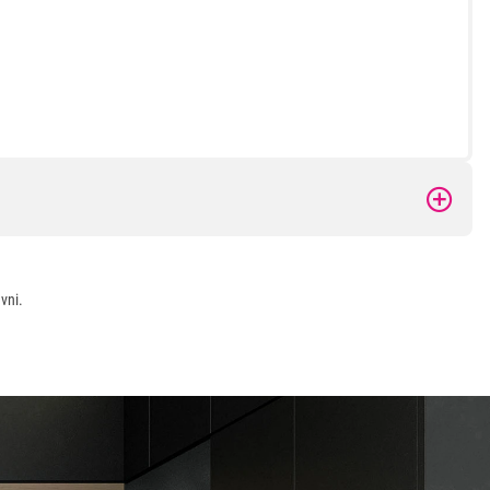
 kupovinu
vni.