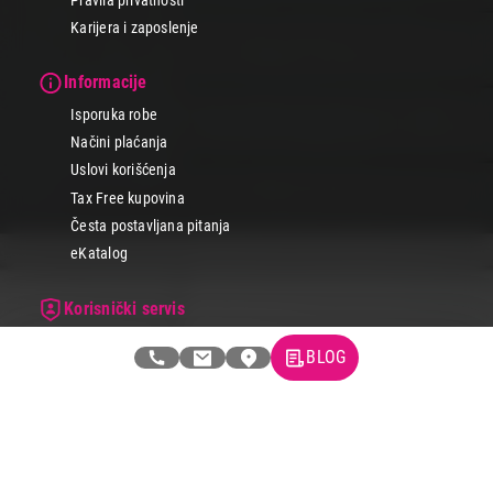
Karijera i zaposlenje
Informacije
Isporuka robe
Načini plaćanja
Uslovi korišćenja
Tax Free kupovina
Česta postavljana pitanja
eKatalog
Korisnički servis
Svi brendovi
BLOG
Vraćanje robe
Reklamacije i servis
Pratite nas na društvenim mrežama