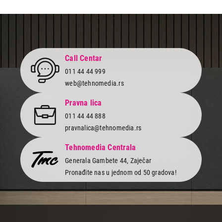
Call Centar
011 44 44 999
web@tehnomedia.rs
Pravna lica
011 44 44 888
pravnalica@tehnomedia.rs
Tehnomedia Centrala
Generala Gambete 44, Zaječar
Pronađite nas u jednom od 50 gradova!