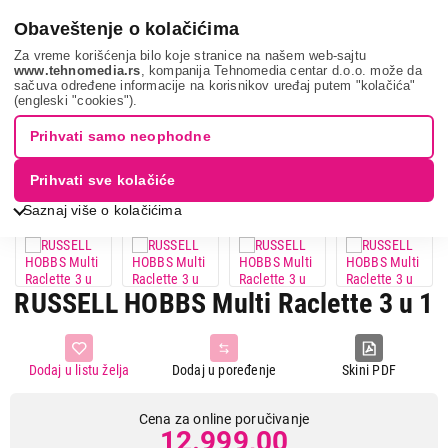
0
Obaveštenje o kolačićima
Za vreme korišćenja bilo koje stranice na našem web-sajtu
www.tehnomedia.rs
, kompanija Tehnomedia centar d.o.o. može da
sačuva određene informacije na korisnikov uređaj putem "kolačića"
Mali kuhinjski aparati
Električni roštilji
Električni roštilji sa
(engleski "cookies").
ravnom pločom
Russell hobbs m...
Prihvati samo neophodne
Prihvati sve kolačiće
Saznaj više o kolačićima
RUSSELL HOBBS Multi Raclette 3 u 1
Dodaj u listu želja
Dodaj u poređenje
Skini PDF
Cena za online poručivanje
12.999,00