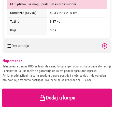
Mini plehovi se mogu prati u mašini za sudove
Dimenzije (ŠxVxD)
53,3 x 27 x 21,5 cm
Težina
3,87 kg
Boja
crna
12.999,00
ROŠTILJI I GRILOVI
RUSSELL HOBBS Multi Raclette 3 u 1
Deklaracija
Proizvod je dodat u korpu.
Model:
RUSSELL HOBBS Multi
Napomena:
Raclette 3 u 1
Ukupno u korpi:
0,00
Tehnomedia centar DOO se trudi da cene, fotografije i opisi artikala budu što tačniji
Naziv i vrsta robe:
ROSTILJ I GRIL
i kompletniji ali ne može da garantuje da su svi podaci apsolutno ispravni.
Uvoznik:
DTM Company doo
Artikli predstavljeni na sajtu spadaju u našu ponudu i može se desiti da određeni
Nastavi kupovinu
proizvod nije trenutno dostupan. Sve cene su sa uračunatim PDV-om.
Zemlja porekla:
KINA
Prava potrošača:
Zagarantovana sva prava
kupaca po osnovu zakona o
zaštiti potrošača
Dodaj u korpu
Završi kupovinu