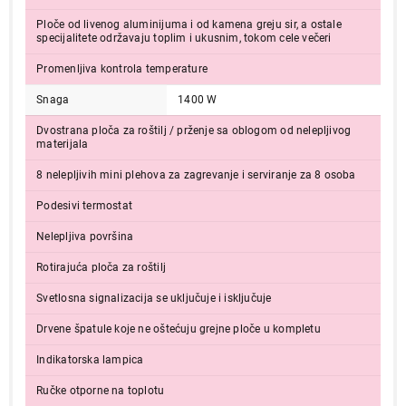
Ploče od livenog aluminijuma i od kamena greju sir, a ostale
specijalitete održavaju toplim i ukusnim, tokom cele večeri
Promenljiva kontrola temperature
Snaga
1400 W
Dvostrana ploča za roštilj / prženje sa oblogom od nelepljivog
materijala
8 nelepljivih mini plehova za zagrevanje i serviranje za 8 osoba
Podesivi termostat
Nelepljiva površina
Rotirajuća ploča za roštilj
Svetlosna signalizacija se uključuje i isključuje
Drvene špatule koje ne oštećuju grejne ploče u kompletu
Indikatorska lampica
Ručke otporne na toplotu