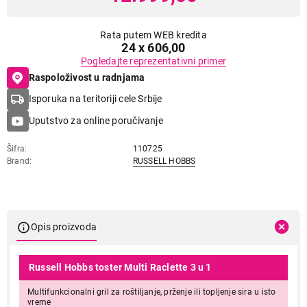
Rata putem WEB kredita
24 x 606,00
Pogledajte reprezentativni primer
Raspoloživost u radnjama
Isporuka na teritoriji cele Srbije
Uputstvo za online poručivanje
Šifra
110725
Brand
RUSSELL HOBBS
Opis proizvoda
Russell Hobbs toster Multi Raclette 3 u 1
Multifunkcionalni gril za roštiljanje, prženje ili topljenje sira u isto
vreme