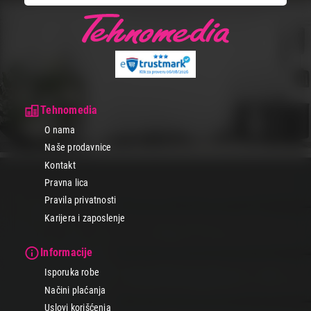
Tehnomedia
O nama
Naše prodavnice
Kontakt
Pravna lica
Pravila privatnosti
Karijera i zaposlenje
Informacije
Isporuka robe
Načini plaćanja
Uslovi korišćenja