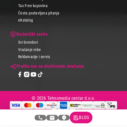
Tax Free kupovina
Česta postavljana pitanja
eKatalog
Korisnički servis
Svi brendovi
Vraćanje robe
Reklamacije i servis
Pratite nas na društvenim mrežama
© 2026 Tehnomedia centar d.o.o.
BLOG