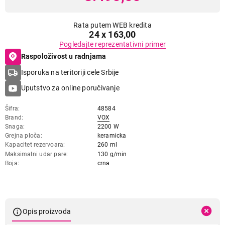
Rata putem WEB kredita
24 x 163,00
Pogledajte reprezentativni primer
Raspoloživost u radnjama
Isporuka na teritoriji cele Srbije
Uputstvo za online poručivanje
Šifra
48584
Brand
VOX
Snaga
2200 W
Grejna ploča
keramicka
Kapacitet rezervoara
260 ml
Maksimalni udar pare
130 g/min
Boja
crna
Opis proizvoda