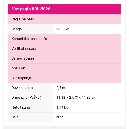
Vox pegla DBL-5026
Pegla na paru
Snaga
2200 W
Keramička ionic ploča
Vertikalna para
Samočišćenje
Anti calc
Bez kapanja
Dužina kabla
2,5 m
Dimenzije (VxŠxD)
11,82 x 27,73 x 11,82 cm
Neto težina
1,19 kg
Boja
crna