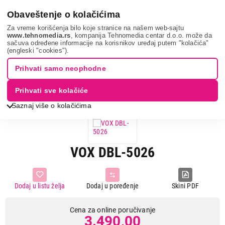
0
Obaveštenje o kolačićima
Za vreme korišćenja bilo koje stranice na našem web-sajtu
www.tehnomedia.rs
, kompanija Tehnomedia centar d.o.o. može da
sačuva određene informacije na korisnikov uređaj putem "kolačića"
Mali kućni aparati
Pegle
Klasične pegle na paru
Vox dbl-
(engleski "cookies").
5026...
Prihvati samo neophodne
Prihvati sve kolačiće
Saznaj više o kolačićima
VOX DBL-5026
Dodaj u listu želja
Dodaj u poređenje
Skini PDF
Cena za online poručivanje
3.490,00