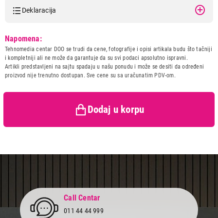
Deklaracija
Model:
VOX DBL-5026
Napomena:
Naziv i vrsta robe:
PEGLA
Tehnomedia centar DOO se trudi da cene, fotografije i opisi artikala budu što tačniji
Uvoznik:
ERG d.o.o.
i kompletniji ali ne može da garantuje da su svi podaci apsolutno ispravni.
Artikli predstavljeni na sajtu spadaju u našu ponudu i može se desiti da određeni
Zemlja porekla:
Kina
proizvod nije trenutno dostupan. Sve cene su sa uračunatim PDV-om.
Prava potrošača:
Zagarantovana sva prava
3.490,00
kupaca po osnovu zakona o
PEGLE
zaštiti potrošača
VOX DBL-5026
Dodaj u korpu
Proizvod je dodat u korpu.
Ukupno u korpi:
0,00
Nastavi kupovinu
Call Centar
Završi kupovinu
011 44 44 999