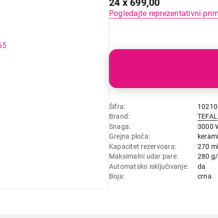
24 x 699,00
Pogledajte reprezentativni pri
Šifra
10210
Brand
TEFAL
Snaga
3000 
Grejna ploča
keram
Kapacitet rezervoara
270 m
Maksimalni udar pare
280 g
Automatsko isključivanje
da
Boja
crna