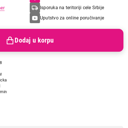
Isporuka na teritoriji cele Srbije
mer
Uputstvo za online poručivanje
Dodaj u korpu
8
W
icka
l
/min