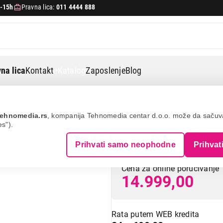
-15h
Pravna lica:
011 4444 888
na lica
Kontakt
eKatalog
Zaposlenje
Blog
Tefal fv8065
ehnomedia.rs
, kompanija Tehnomedia centar d.o.o. može da saču
es").
TEFAL FV8065
Prihvati samo neophodne
Prihvat
Cena za online poručivanje
14.999,00
Rata putem WEB kredita