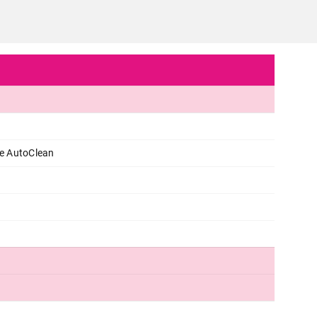
de AutoClean
PEGLE
e