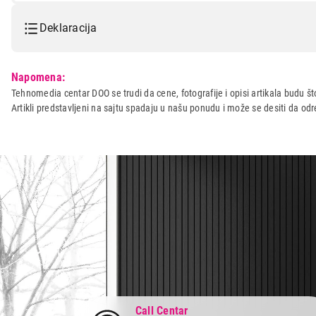
Deklaracija
Model:
TEFAL FV8065
Napomena:
Naziv i vrsta robe:
PEGLA
Tehnomedia centar DOO se trudi da cene, fotografije i opisi artikala budu što
Artikli predstavljeni na sajtu spadaju u našu ponudu i može se desiti da o
Uvoznik:
Tehnomedia centar doo
Zemlja porekla:
Francuska
Prava potrošača:
Zagarantovana sva prava kup
Call Centar