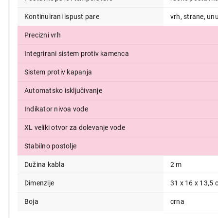
14.999,00
Kontinuirani ispust pare
vrh, strane, un
Precizni vrh
Integrirani sistem protiv kamenca
Sistem protiv kapanja
Automatsko isključivanje
Indikator nivoa vode
XL veliki otvor za dolevanje vode
Stabilno postolje
Dužina kabla
2 m
Dimenzije
31 x 16 x 13,5
Boja
crna