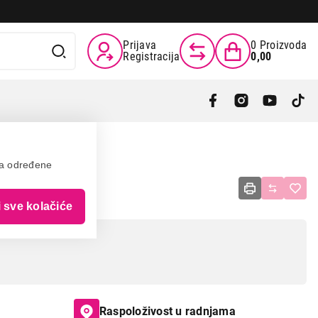
Prijava
0
Proizvoda
Registracija
0,00
va određene
i sve kolačiće
Raspoloživost u radnjama