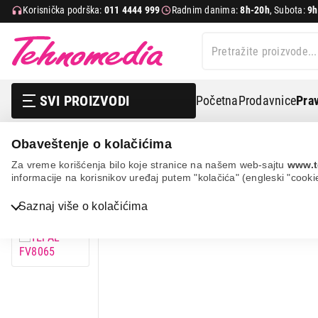
Korisnička podrška:
011 4444 999
Radnim danima:
8h-20h
, Subota:
9h
SVI PROIZVODI
Početna
Prodavnice
Prav
Obaveštenje o kolačićima
Mali kućni aparati
Pegle
Klasične pegle na paru
Za vreme korišćenja bilo koje stranice na našem web-sajtu
www.t
informacije na korisnikov uređaj putem "kolačića" (engleski "cooki
Bela tehnika
Saznaj više o kolačićima
TV, audio, video i foto
IT & Gaming
Mobilni telefoni i tableti
Mali kućni aparati