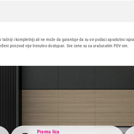
 tačniji i kompletniji ali ne može da garantuje da su svi podaci apsolutno ispra
dređeni proizvod nije trenutno dostupan. Sve cene su sa uračunatim PDV-om.
aca po osnovu zakona o zaštiti potrošača
Pravna lica