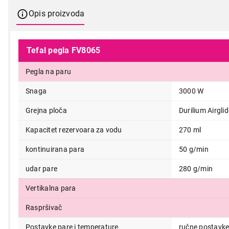
Opis proizvoda
Tefal pegla FV8065
Pegla na paru
Snaga
3000 W
Grejna ploča
Durilium Airgli
Kapacitet rezervoara za vodu
270 ml
kontinuirana para
50 g/min
udar pare
280 g/min
Vertikalna para
Raspršivač
Postavke pare i temperature
ručne postavk