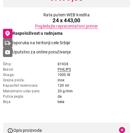
Rata putem WEB kredita
24 x 443,00
Pogledajte reprezentativni primer
Raspoloživost u radnjama
Isporuka na teritoriji cele Srbije
Uputstvo za online poručivanje
Šifra
81938
Brand
PHILIPS
Snaga
1000 W
Grejna ploča
inox
Kapacitet rezervoara
120 ml
Maksimalni udar pare
20 g/min
Putna pegla
da
Boja
bela
Opis proizvoda