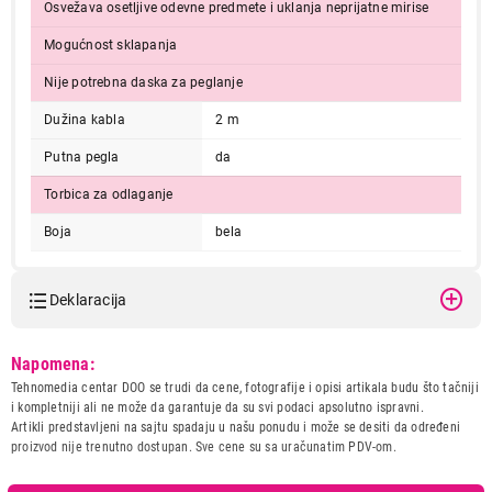
Osvežava osetljive odevne predmete i uklanja neprijatne mirise
Mogućnost sklapanja
Nije potrebna daska za peglanje
Dužina kabla
2 m
Putna pegla
da
Torbica za odlaganje
9.499,00
PEGLE
Boja
bela
PHILIPS STH3020/10
Proizvod je dodat u korpu.
Deklaracija
Ukupno u korpi:
0,00
Model:
PHILIPS STH3020/10
Napomena:
Naziv i vrsta robe:
PEGLA
Tehnomedia centar DOO se trudi da cene, fotografije i opisi artikala budu što tačniji
Nastavi kupovinu
Uvoznik:
Mison d.o.o.
i kompletniji ali ne može da garantuje da su svi podaci apsolutno ispravni.
Artikli predstavljeni na sajtu spadaju u našu ponudu i može se desiti da određeni
Zemlja porekla:
Kina
proizvod nije trenutno dostupan. Sve cene su sa uračunatim PDV-om.
Prava potrošača:
Zagarantovana sva prava
kupaca po osnovu zakona o
Završi kupovinu