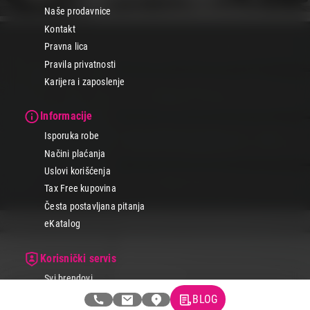
Naše prodavnice
Kontakt
Pravna lica
Pravila privatnosti
Karijera i zaposlenje
Informacije
Isporuka robe
Načini plaćanja
Uslovi korišćenja
Tax Free kupovina
Česta postavljana pitanja
eKatalog
Korisnički servis
Svi brendovi
Vraćanje robe
BLOG