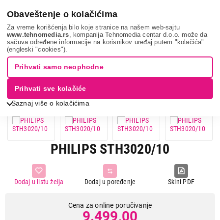
0
Obaveštenje o kolačićima
Za vreme korišćenja bilo koje stranice na našem web-sajtu
www.tehnomedia.rs
, kompanija Tehnomedia centar d.o.o. može da
sačuva određene informacije na korisnikov uređaj putem "kolačića"
Mali kućni aparati
Pegle
Vertikalne pegle
Philips
(engleski "cookies").
sth3020...
Prihvati samo neophodne
Prihvati sve kolačiće
Saznaj više o kolačićima
PHILIPS STH3020/10
Dodaj u listu želja
Dodaj u poređenje
Skini PDF
Cena za online poručivanje
9.499,00