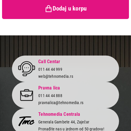
zaštiti potrošača
Dodaj u korpu
Call Centar
011 44 44 999
web@tehnomedia.rs
Pravna lica
011 44 44 888
pravnalica@tehnomedia.rs
Tehnomedia Centrala
Generala Gambete 44, Zaječar
Pronađite nas u jednom od 50 gradova!