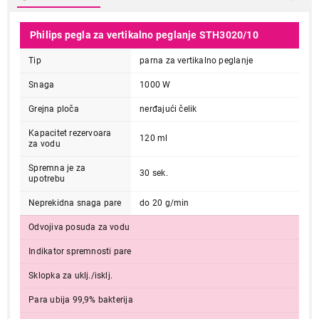
Philips pegla za vertikalno peglanje STH3020/10
Tip
parna za vertikalno peglanje
Snaga
1000 W
Grejna ploča
nerđajući čelik
Kapacitet rezervoara
120 ml
za vodu
Spremna je za
30 sek.
upotrebu
Neprekidna snaga pare
do 20 g/min
Odvojiva posuda za vodu
Indikator spremnosti pare
Sklopka za uklj./isklj.
Para ubija 99,9% bakterija