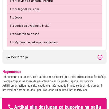
1 x rukavica za dodatnu zaštitu
1 x prilagodljiva šipka
1 x četka
1 x podesiva dvostruka šipka
1 x dodatak za nosač
1 x MyEssence poklopac za parfem
Deklaracija
Model:
PHILIPS STE3170/80
Napomena:
Naziv i vrsta robe:
PEGLA
Tehnomedia centar DOO se trudi da cene, fotografije i opisi artikala budu što tačniji
Uvoznik:
MISON DOO
i kompletniji ali ne može da garantuje da su svi podaci apsolutno ispravni.
Artikli predstavljeni na sajtu spadaju u našu ponudu i može se desiti da određeni
Zemlja porekla:
Kina
proizvod nije trenutno dostupan. Sve cene su sa uračunatim PDV-om.
Prava potrošača:
Zagarantovana sva prava
kupaca po osnovu zakona o
zaštiti potrošača
Artikal nije dostupan za kupovinu na sajtu