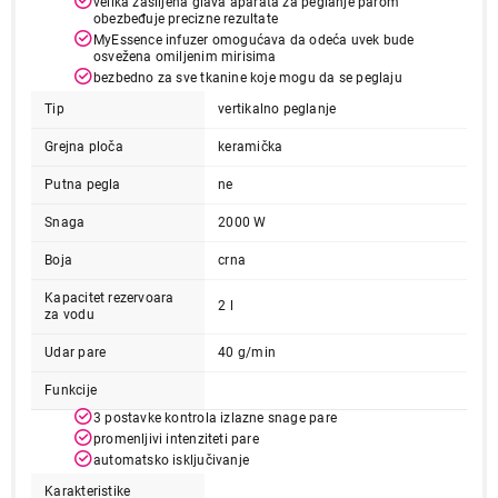
velika zašiljena glava aparata za peglanje parom
obezbeđuje precizne rezultate
MyEssence infuzer omogućava da odeća uvek bude
osvežena omiljenim mirisima
bezbedno za sve tkanine koje mogu da se peglaju
Tip
vertikalno peglanje
Grejna ploča
keramička
Putna pegla
ne
Snaga
2000 W
Boja
crna
Kapacitet rezervoara
2 l
za vodu
Udar pare
40 g/min
Funkcije
3 postavke kontrola izlazne snage pare
promenljivi intenziteti pare
automatsko isključivanje
Karakteristike