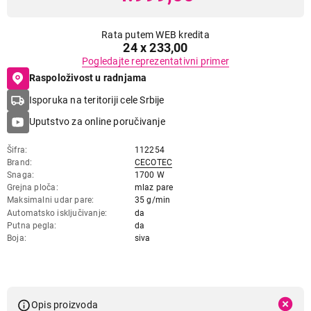
Rata putem WEB kredita
24 x 233,00
Pogledajte reprezentativni primer
Raspoloživost u radnjama
Isporuka na teritoriji cele Srbije
Uputstvo za online poručivanje
Šifra
112254
Brand
CECOTEC
Snaga
1700 W
Grejna ploča
mlaz pare
Maksimalni udar pare
35 g/min
Automatsko isključivanje
da
Putna pegla
da
Boja
siva
Opis proizvoda