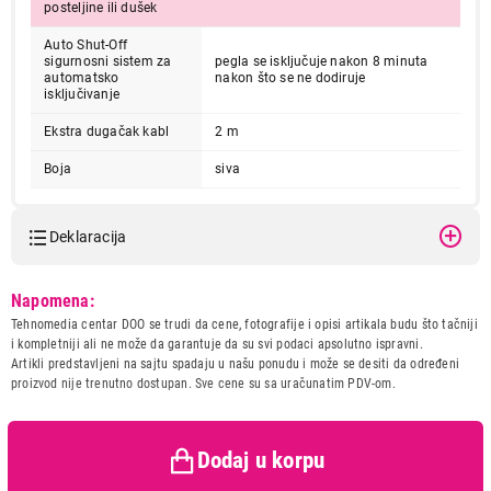
posteljine ili dušek
Auto Shut-Off
sigurnosni sistem za
pegla se isključuje nakon 8 minuta
automatsko
nakon što se ne dodiruje
isključivanje
Ekstra dugačak kabl
2 m
Boja
siva
4.999,00
PEGLE
Deklaracija
CECOTEC FastFurious 4040 Absolute
Proizvod je dodat u korpu.
Model:
CECOTEC FastFurious 4040
Napomena:
Absolute
Tehnomedia centar DOO se trudi da cene, fotografije i opisi artikala budu što tačniji
Ukupno u korpi:
0,00
Naziv i vrsta robe:
PEGLA
i kompletniji ali ne može da garantuje da su svi podaci apsolutno ispravni.
Uvoznik:
Repro Market d.o.o.
Artikli predstavljeni na sajtu spadaju u našu ponudu i može se desiti da određeni
proizvod nije trenutno dostupan. Sve cene su sa uračunatim PDV-om.
Zemlja porekla:
Kina
Nastavi kupovinu
Prava potrošača:
Zagarantovana sva prava
kupaca po osnovu zakona o
zaštiti potrošača
Dodaj u korpu
Završi kupovinu