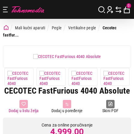
0
Mali kućni aparati
Pegle
Vertikalne pegle
Cecotec
fastfur...
CECOTEC FastFurious 4040 Absolute
Dodaj u listu želja
Dodaj u poređenje
Skini PDF
Cena za online poručivanje
4.999,00