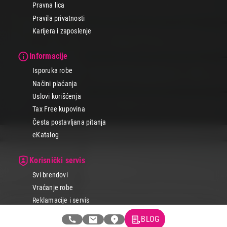
Pravna lica
Pravila privatnosti
Karijera i zaposlenje
Informacije
Isporuka robe
Načini plaćanja
Uslovi korišćenja
Tax Free kupovina
Česta postavljana pitanja
eKatalog
Korisnički servis
Svi brendovi
Vraćanje robe
Reklamacije i servis
Pratite nas na društvenim mrežama
BLOG