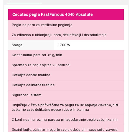
Cecotec pegla FastFurious 4040 Absolute
Pegla na paru za vertikalno peglanje
Za efikasno u uklanjanju bora, dezinfekciji i dezodoriranje
Snaga
1700 W
Kontinualna para od 35 g/min
Spreman za peglanje za 20 sekundi
Četkajte debele tkanine
Četkajte delikatne tkanine
Sigurnosni sistem
Uključuje 2 četke pričvršćene za peglu za uklanjanje vlakana, niti i
četkanje vaše delikatne odeće i debelih tkanina
2 kontinualna režima pare za prilagođavanje pegle vašoj tkanini
Dezinfikujte, očistite i negujte svoju odeću ali i vašu sofu, zavese,