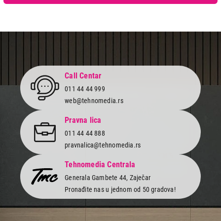
Call Centar
011 44 44 999
web@tehnomedia.rs
Pravna lica
011 44 44 888
pravnalica@tehnomedia.rs
Tehnomedia Centrala
Generala Gambete 44, Zaječar
Pronađite nas u jednom od 50 gradova!