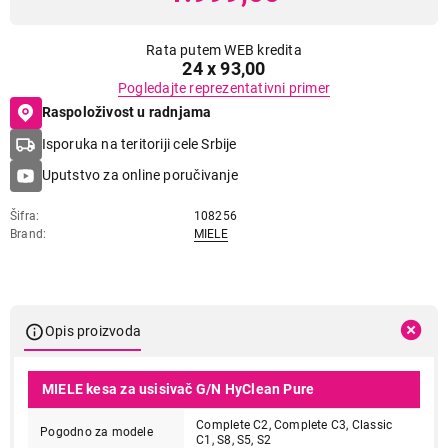
Rata putem WEB kredita
24 x 93,00
Pogledajte reprezentativni primer
Raspoloživost u radnjama
Isporuka na teritoriji cele Srbije
Uputstvo za online poručivanje
Šifra
108256
Brand
MIELE
Opis proizvoda
MIELE kesa za usisivač G/N HyClean Pure
Complete C2, Complete C3, Classic
Pogodno za modele
C1, S8, S5, S2