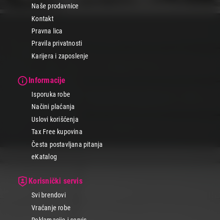
Naše prodavnice
Kontakt
Pravna lica
Pravila privatnosti
Karijera i zaposlenje
Informacije
Isporuka robe
Načini plaćanja
Uslovi korišćenja
Tax Free kupovina
Česta postavljana pitanja
eKatalog
Korisnički servis
Svi brendovi
Vraćanje robe