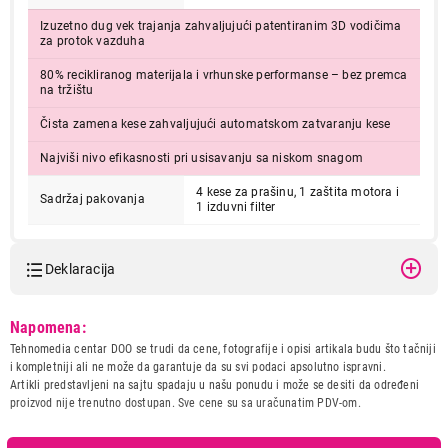
Izuzetno dug vek trajanja zahvaljujući patentiranim 3D vodičima
za protok vazduha
80% recikliranog materijala i vrhunske performanse – bez premca
na tržištu
Čista zamena kese zahvaljujući automatskom zatvaranju kese
Najviši nivo efikasnosti pri usisavanju sa niskom snagom
4 kese za prašinu, 1 zaštita motora i
Sadržaj pakovanja
1 izduvni filter
Deklaracija
Model:
MIELE G/N HyClean Pure
Napomena:
Naziv i vrsta robe:
OPREMA ZA USISIVAC
Tehnomedia centar DOO se trudi da cene, fotografije i opisi artikala budu što tačniji
Uvoznik:
Miele d.o.o.
i kompletniji ali ne može da garantuje da su svi podaci apsolutno ispravni.
Artikli predstavljeni na sajtu spadaju u našu ponudu i može se desiti da određeni
Zemlja porekla:
Nema?ka
proizvod nije trenutno dostupan. Sve cene su sa uračunatim PDV-om.
Prava potrošača:
Zagarantovana sva prava
kupaca po osnovu zakona o