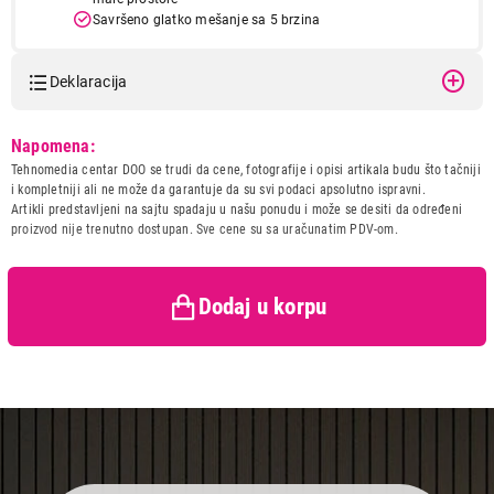
Savršeno glatko mešanje sa 5 brzina
Deklaracija
Model:
ELECTROLUX ESM4B
Napomena:
Naziv i vrsta robe:
MIKSER
Tehnomedia centar DOO se trudi da cene, fotografije i opisi artikala budu što tačniji
Uvoznik:
Tehnomedia centar doo
i kompletniji ali ne može da garantuje da su svi podaci apsolutno ispravni.
6.999,00
Artikli predstavljeni na sajtu spadaju u našu ponudu i može se desiti da određeni
Zemlja porekla:
Kina
MIKSERI
proizvod nije trenutno dostupan. Sve cene su sa uračunatim PDV-om.
ELECTROLUX ESM4B
Prava potrošača:
Zagarantovana sva prava
Proizvod je dodat u korpu.
kupaca po osnovu zakona o
zaštiti potrošača
Dodaj u korpu
Ukupno u korpi:
0,00
Nastavi kupovinu
Završi kupovinu