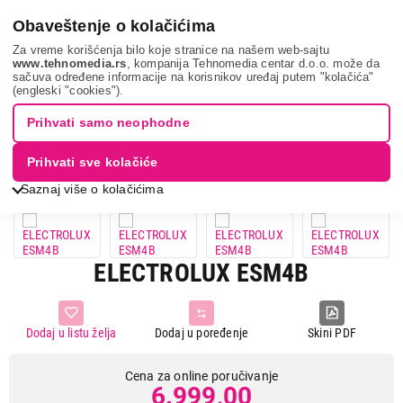
0
Obaveštenje o kolačićima
Za vreme korišćenja bilo koje stranice na našem web-sajtu
www.tehnomedia.rs
, kompanija Tehnomedia centar d.o.o. može da
sačuva određene informacije na korisnikov uređaj putem "kolačića"
Mali kuhinjski aparati
Mikseri
Mikseri sa posudom
(engleski "cookies").
Electrolux esm4...
Prihvati samo neophodne
Prihvati sve kolačiće
Saznaj više o kolačićima
ELECTROLUX ESM4B
Dodaj u listu želja
Dodaj u poređenje
Skini PDF
Cena za online poručivanje
6.999,00