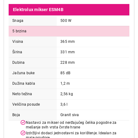
Elektrolux mikser ESM4B
Snaga
500 W
5 brzina
Visina
365 mm
Širina
331 mm
Dubina
228 mm
Jačuna buke
85 dB
Dužina kabla
1,2 m
Neto težina
2,56 kg
Veličina posude
3,6 l
Boja
Granit siva
Nastavci za mikser od nerđajućeg čelika pogodne za
mešanje svih vrsta čvrste hrane
Izdržljivi dodaci jednostavni za korištenje. Idealan za
male prostore