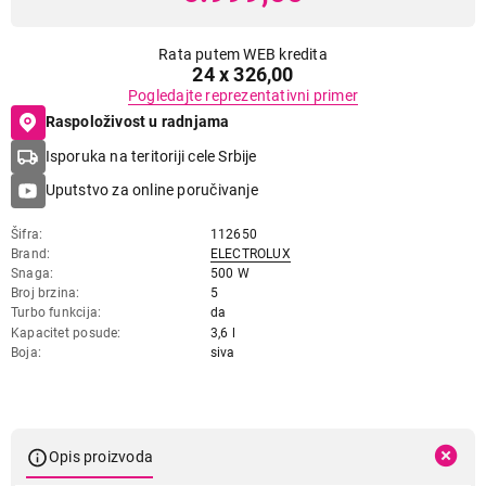
Rata putem WEB kredita
24 x 326,00
Pogledajte reprezentativni primer
Raspoloživost u radnjama
Isporuka na teritoriji cele Srbije
Uputstvo za online poručivanje
Šifra
112650
Brand
ELECTROLUX
Snaga
500 W
Broj brzina
5
Turbo funkcija
da
Kapacitet posude
3,6 l
Boja
siva
Opis proizvoda