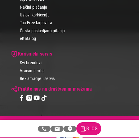
Načini plaćanja
Uslovi korišćenja
Tax Free kupovina
Česta postavljana pitanja
eKatalog
Korisnički servis
Svi brendovi
Vraćanje robe
Reklamacije i servis
Pratite nas na društvenim mrežama
© 2026 Tehnomedia centar d.o.o.
BLOG