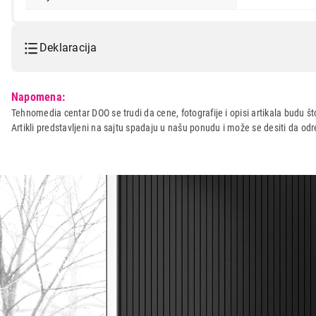
Deklaracija
Model:
CECOTEC PowerTwist 500 Ful
Napomena:
Naziv i vrsta robe:
MIKSER
Tehnomedia centar DOO se trudi da cene, fotografije i opisi artikala budu što
Artikli predstavljeni na sajtu spadaju u našu ponudu i može se desiti da o
Uvoznik:
REPRO MARKET doo
Zemlja porekla:
KINA
Prava potrošača:
Zagarantovana sva prava kup