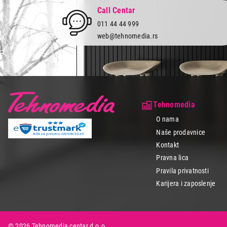
Call Centar
011 44 44 999
web@tehnomedia.rs
Tehnomedia
O nama
Naše prodavnice
Kontakt
Pravna lica
Pravila privatnosti
Karijera i zaposlenje
© 2026 Tehnomedia centar d.o.o.