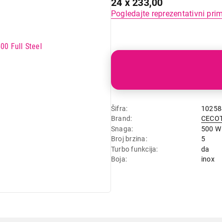
24 x 233,00
Pogledajte reprezentativni pri
Šifra
10258
Brand
CECO
Snaga
500 W
Broj brzina
5
Turbo funkcija
da
Boja
inox