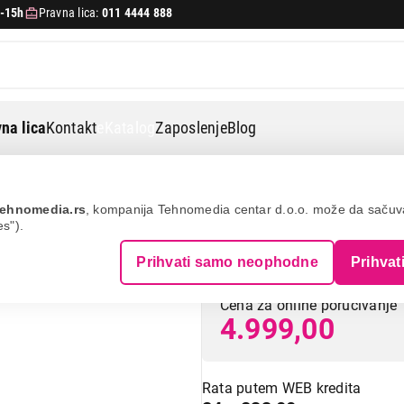
-15h
Pravna lica:
011 4444 888
na lica
Kontakt
eKatalog
Zaposlenje
Blog
tec powertwist 500 full steel
ehnomedia.rs
, kompanija Tehnomedia centar d.o.o. može da saču
es").
CECOTEC PowerTw
Prihvati samo neophodne
Prihvat
Cena za online poručivanje
4.999,00
Rata putem WEB kredita