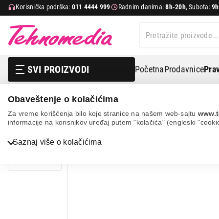
Korisnička podrška:
011 4444 999
Radnim danima:
8h-20h
, Subota:
9h
SVI PROIZVODI
Početna
Prodavnice
Prav
Obaveštenje o kolačićima
Mali kuhinjski aparati
Mikseri
Ručni mikseri
Ceco
Za vreme korišćenja bilo koje stranice na našem web-sajtu
www.t
informacije na korisnikov uređaj putem "kolačića" (engleski "cooki
Bela tehnika
Saznaj više o kolačićima
TV, audio, video i foto
IT & Gaming
Mobilni telefoni i tableti
Mali kućni aparati