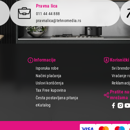
Pravna lica
011 44 44 888
pravnalica@tehnomedia.rs
Informacije
Korisnički
Isporuka robe
Svi brendo
Načini plaćanja
Vraćanje r
Uslovi korišćenja
Reklamacije
Tax Free kupovina
Pratite n
mrežama
Česta postavljana pitanja
eKatalog