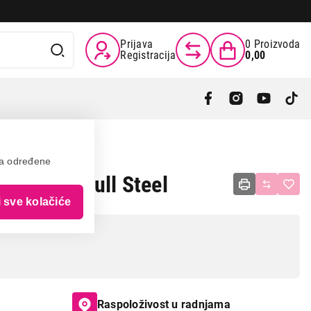
Prijava
0
Proizvoda
Registracija
0,00
va određene
ist 500 Full Steel
i sve kolačiće
Raspoloživost u radnjama