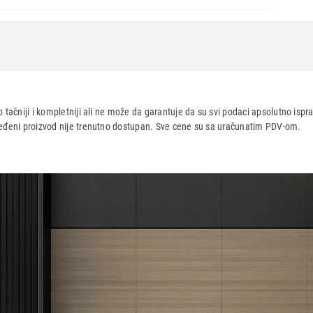
l Steel
 tačniji i kompletniji ali ne može da garantuje da su svi podaci apsolutno ispra
dređeni proizvod nije trenutno dostupan. Sve cene su sa uračunatim PDV-om.
aca po osnovu zakona o zaštiti potrošača