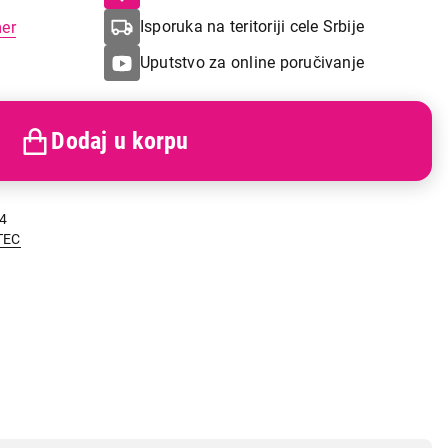
Isporuka na teritoriji cele Srbije
mer
Uputstvo za online poručivanje
Dodaj u korpu
4
TEC