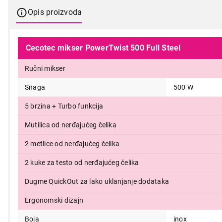
Opis proizvoda
Cecotec mikser PowerTwist 500 Full Steel
Ručni mikser
Snaga
500 W
5 brzina + Turbo funkcija
4.999,00
Mutilica od nerđajućeg čelika
2 metlice od nerđajućeg čelika
2 kuke za testo od nerđajućeg čelika
Dugme QuickOut za lako uklanjanje dodataka
Ergonomski dizajn
Boja
inox