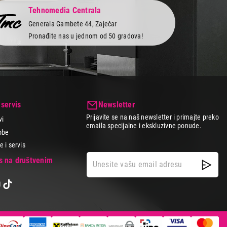
Tehnomedia Centrala
Generala Gambete 44, Zaječar
Pronađite nas u jednom od 50 gradova!
 servis
Newsletter
Prijavite se na naš newsletter i primajte preko
vi
emaila specijalne i ekskluzivne ponude.
obe
 i servis
as na društvenim