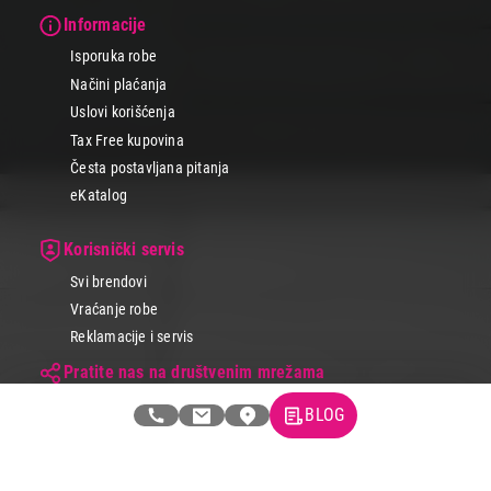
Informacije
Isporuka robe
Načini plaćanja
Uslovi korišćenja
Tax Free kupovina
Česta postavljana pitanja
eKatalog
Korisnički servis
Svi brendovi
Vraćanje robe
Reklamacije i servis
Pratite nas na društvenim mrežama
BLOG