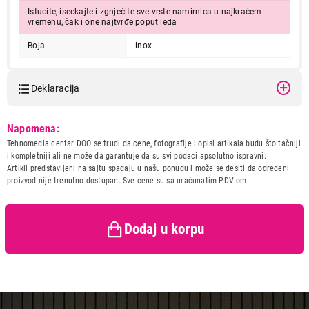
Istucite, iseckajte i zgnječite sve vrste namirnica u najkraćem
vremenu, čak i one najtvrđe poput leda
Boja
inox
Deklaracija
4.699,00
Model:
CECOTEC Power TitanBlack
MIKSERI
Napomena:
1200 XL
CECOTEC Power TitanBlack 1200 XL
Tehnomedia centar DOO se trudi da cene, fotografije i opisi artikala budu što tačniji
Naziv i vrsta robe:
MIKSER
Proizvod je dodat u korpu.
i kompletniji ali ne može da garantuje da su svi podaci apsolutno ispravni.
Uvoznik:
REPRO MARKET doo
Artikli predstavljeni na sajtu spadaju u našu ponudu i može se desiti da određeni
proizvod nije trenutno dostupan. Sve cene su sa uračunatim PDV-om.
Zemlja porekla:
KINA
Ukupno u korpi:
0,00
Prava potrošača:
Zagarantovana sva prava
kupaca po osnovu zakona o
zaštiti potrošača
Dodaj u korpu
Nastavi kupovinu
Završi kupovinu