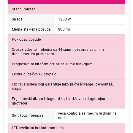
Štapni mikser
Snaga
1200 W
Merna staklena posuda
800 ml
Poklopac posude
CrossBlades tehnologija sa 4-lisnim noževima sa crnim
titanijumskim premazom
Progresivnim biračem brzine sa Turbo funkcijom
Ekstra dugačko XL stopalo
Fix Plus sistem koji garantuje lako pričvršćivanje i demontažu
stopala
Ergonomski dizajn i dugmad koji olakšavaju dugotrajnu
upotrebu
veća kontrola sa mekim ručkom na
Soft Touch premaz
dodir
LED svetla sa indikatorom rada