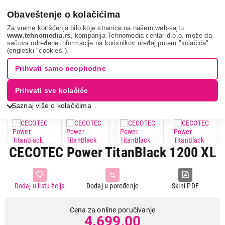
0
Obaveštenje o kolačićima
Za vreme korišćenja bilo koje stranice na našem web-sajtu
www.tehnomedia.rs
, kompanija Tehnomedia centar d.o.o. može da
sačuva određene informacije na korisnikov uređaj putem "kolačića"
Mali kuhinjski aparati
Mikseri
Štapni mikseri i setovi
(engleski "cookies").
Cecotec power t...
Prihvati samo neophodne
Prihvati sve kolačiće
Saznaj više o kolačićima
CECOTEC Power TitanBlack 1200 XL
Dodaj u listu želja
Dodaj u poređenje
Skini PDF
Cena za online poručivanje
4.699,00