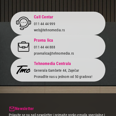
Call Centar
011 44 44 999
web@tehnomedia.rs
Pravna lica
011 44 44 888
pravnalica@tehnomedia.rs
Tehnomedia Centrala
Generala Gambete 44, Zaječar
Pronađite nas u jednom od 50 gradova!
Newsletter
Prijavite se na naš newsletter i primajte preko emaila specijalne i