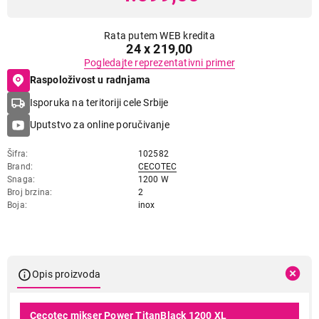
Rata putem WEB kredita
24 x 219,00
Pogledajte reprezentativni primer
Raspoloživost u radnjama
Isporuka na teritoriji cele Srbije
Uputstvo za online poručivanje
Šifra
102582
Brand
CECOTEC
Snaga
1200 W
Broj brzina
2
Boja
inox
Opis proizvoda
Cecotec mikser Power TitanBlack 1200 XL