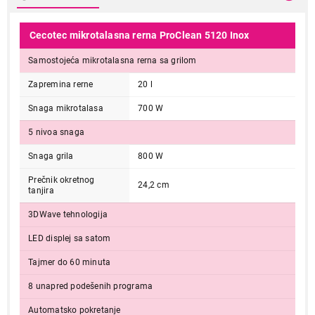
Cecotec mikrotalasna rerna ProClean 5120 Inox
Samostojeća mikrotalasna rerna sa grilom
Zapremina rerne
20 l
Snaga mikrotalasa
700 W
5 nivoa snaga
Snaga grila
800 W
Prečnik okretnog
24,2 cm
tanjira
3DWave tehnologija
LED displej sa satom
Tajmer do 60 minuta
8 unapred podešenih programa
Automatsko pokretanje