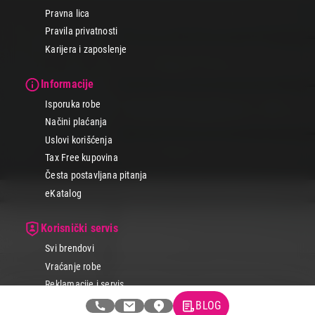
Pravna lica
Pravila privatnosti
Karijera i zaposlenje
Informacije
Isporuka robe
Načini plaćanja
Uslovi korišćenja
Tax Free kupovina
Česta postavljana pitanja
eKatalog
Korisnički servis
Svi brendovi
Vraćanje robe
Reklamacije i servis
BLOG
Pratite nas na društvenim mrežama