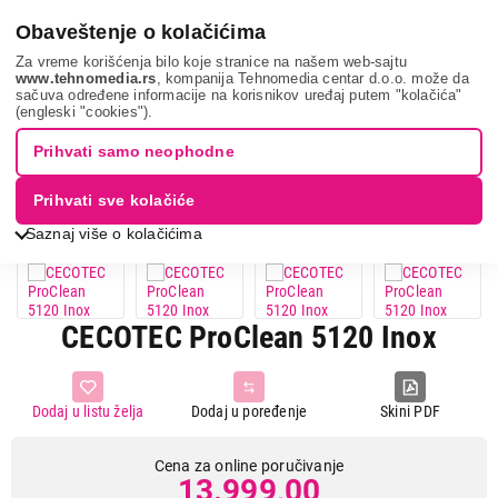
0
Obaveštenje o kolačićima
Za vreme korišćenja bilo koje stranice na našem web-sajtu
www.tehnomedia.rs
, kompanija Tehnomedia centar d.o.o. može da
sačuva određene informacije na korisnikov uređaj putem "kolačića"
Bela tehnika
Mikrotalasne rerne
Samostojeće mikrotalasne
(engleski "cookies").
rerne
Cecotec proclea...
Prihvati samo neophodne
Prihvati sve kolačiće
Saznaj više o kolačićima
CECOTEC ProClean 5120 Inox
Dodaj u listu želja
Dodaj u poređenje
Skini PDF
Cena za online poručivanje
13.999,00