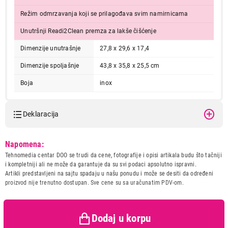
Režim odmrzavanja koji se prilagođava svim namirnicama
Unutršnji Readi2Clean premza za lakše čišćenje
Dimenzije unutrašnje
27,8 x 29,6 x 17,4
Dimenzije spoljašnje
43,8 x 35,8 x 25,5 cm
Boja
inox
13.999,00
MIKROTALASNE PEĆNICE
CECOTEC ProClean 5120 Inox
Deklaracija
Proizvod je dodat u korpu.
Model:
CECOTEC ProClean 5120 Inox
Napomena:
Naziv i vrsta robe:
MIKROTALASNA PECNICA
Ukupno u korpi:
0,00
Tehnomedia centar DOO se trudi da cene, fotografije i opisi artikala budu što tačniji
Uvoznik:
REPRO MARKET doo
i kompletniji ali ne može da garantuje da su svi podaci apsolutno ispravni.
Artikli predstavljeni na sajtu spadaju u našu ponudu i može se desiti da određeni
Zemlja porekla:
KINA
proizvod nije trenutno dostupan. Sve cene su sa uračunatim PDV-om.
Nastavi kupovinu
Prava potrošača:
Zagarantovana sva prava
kupaca po osnovu zakona o
zaštiti potrošača
Dodaj u korpu
Završi kupovinu