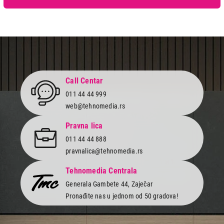
Call Centar
011 44 44 999
web@tehnomedia.rs
Pravna lica
011 44 44 888
pravnalica@tehnomedia.rs
Tehnomedia Centrala
Generala Gambete 44, Zaječar
Pronađite nas u jednom od 50 gradova!