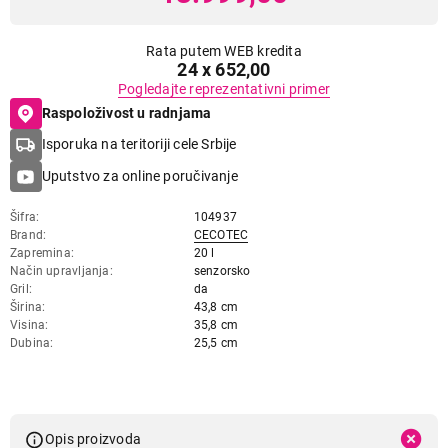
Rata putem WEB kredita
24 x 652,00
Pogledajte reprezentativni primer
Raspoloživost u radnjama
Isporuka na teritoriji cele Srbije
Uputstvo za online poručivanje
Šifra
104937
Brand
CECOTEC
Zapremina
20 l
Način upravljanja
senzorsko
Gril
da
Širina
43,8 cm
Visina
35,8 cm
Dubina
25,5 cm
Opis proizvoda