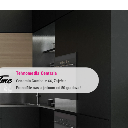
 kupovinu
Tehnomedia Centrala
Generala Gambete 44, Zaječar
Pronađite nas u jednom od 50 gradova!
 servis
Newsletter