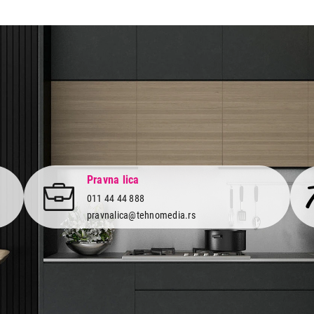
Ukupno u korpi:
0,00
Nastavi kupovinu
Završi
Pravna lica
011 44 44 888
pravnalica@tehnomedia.rs
Informacije
Korisnički