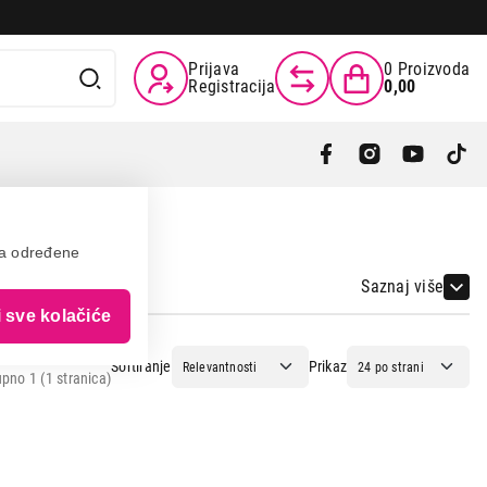
Prijava
0
Proizvoda
Registracija
0,00
va određene
Saznaj više
i sve kolačiće
Sortiranje
Prikaz
pno 1 (1 stranica)