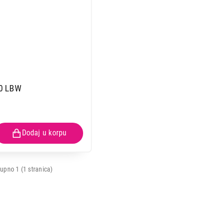
0 LBW
KUHINJSKE VAGE
upno 1 (1 stranica)
GORENJE KT 10 LBW
Proizvod je dodat u korpu.