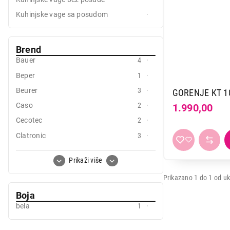
Mali kuhinjski aparati
Kuhinjske vage sa posudom
Grejanje i hlađenje
Brend
Nega tela, lepota i zdravlje
Bauer
4
Sport i putovanje
Beper
1
Sve za kuću i baštu
Beurer
3
GORENJE KT 1
Caso
2
1.990,00
Vesa
Cecotec
2
Clatronic
3
Ecg
4
Prikaži više
Gorenje
1
Prikazano 1 do 1 od uk
Linea
1
1.990,00
Boja
Sencor
4
bela
1
Tefal
1
Terraillon
6