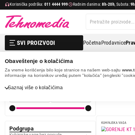
Korisnička podrška:
011 4444 999
Radnim danima:
8h-20h
, Subota:
9h
SVI PROIZVODI
Početna
Prodavnice
Prav
Obaveštenje o kolačićima
Mali kuhinjski aparati
Aparati za pripremu i čuvanje hr
Za vreme korišćenja bilo koje stranice na našem web-sajtu
www.t
informacije na korisnikov uređaj putem "kolačića" (engleski "cooki
KUH
Cena
Bela tehnika
Saznaj više o kolačićima
Cena od
Cena do
TV, audio, video i foto
IT & Gaming
Mobilni telefoni i tableti
KUHINJSKA VAGA
Podgrupa
Mali kućni aparati
Kuhinjske vage bez posude