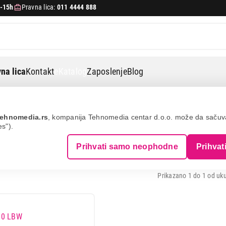
-15h
Pravna lica:
011 4444 888
na lica
Kontakt
eKatalog
Zaposlenje
Blog
ane
Kuhinjske vage
GORENJE
ehnomedia.rs
, kompanija Tehnomedia centar d.o.o. može da saču
es").
INJSKE VAGE - GORENJE
Prihvati samo neophodne
Prihvat
Prikazano 1 do 1 od uku