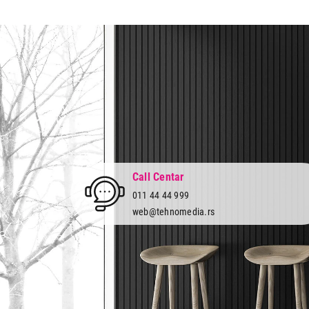
Tristar
1
Vivax
5
Vox
11
Call Centar
011 44 44 999
web@tehnomedia.rs
Tehnomedia