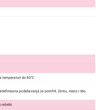
FRITEZE
BOSCH MAF671B1
Proizvod je dodat u korpu.
Ukupno u korpi:
0,00
Nastavi kupovinu
Završi
a temperaturi do 80°C
definisana podešavanja za pomfrit, živinu, meso i ribu
j rešetki