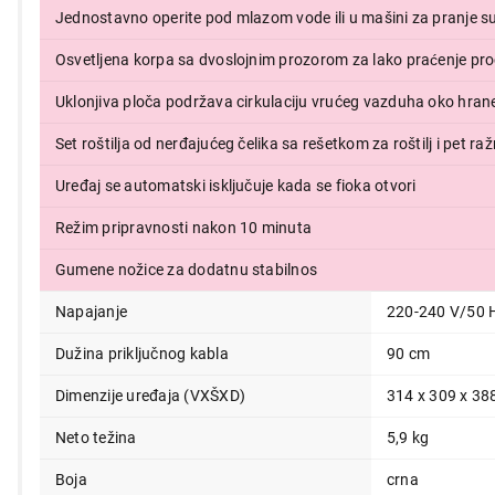
Jednostavno operite pod mlazom vode ili u mašini za pranje 
Osvetljena korpa sa dvoslojnim prozorom za lako praćenje pr
Uklonjiva ploča podržava cirkulaciju vrućeg vazduha oko hrane
Set roštilja od nerđajućeg čelika sa rešetkom za roštilj i pet r
Uređaj se automatski isključuje kada se fioka otvori
Režim pripravnosti nakon 10 minuta
Gumene nožice za dodatnu stabilnos
Napajanje
220-240 V/50 
Dužina priključnog kabla
90 cm
Dimenzije uređaja (VXŠXD)
314 x 309 x 3
Neto težina
5,9 kg
Boja
crna