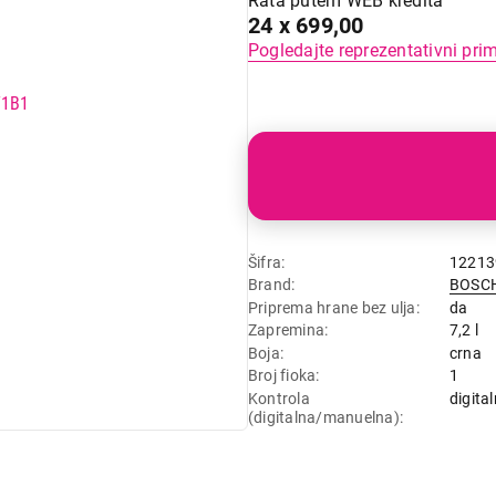
Rata putem WEB kredita
24 x 699,00
Pogledajte reprezentativni pri
Šifra
12213
Brand
BOSC
Priprema hrane bez ulja
da
Zapremina
7,2 l
Boja
crna
Broj fioka
1
Kontrola
digita
(digitalna/manuelna)