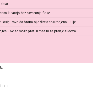
sudova
ocesa kuvanja bez otvaranja fioke
 i osigurava da hrana nije direktno uronjena u ulje
ažnjića. Sve se može prati u mašini za pranje sudova
Hz
88 mm