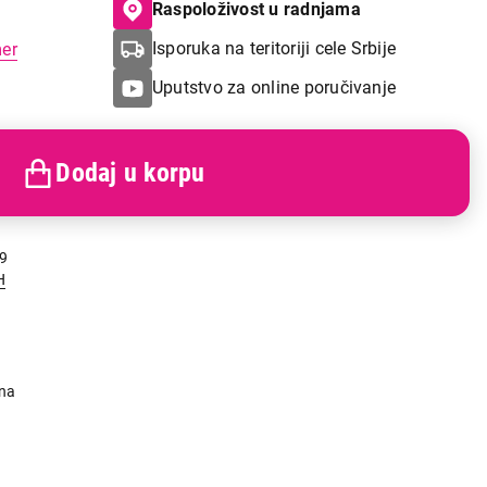
Raspoloživost u radnjama
Isporuka na teritoriji cele Srbije
mer
Uputstvo za online poručivanje
Dodaj u korpu
9
H
lna