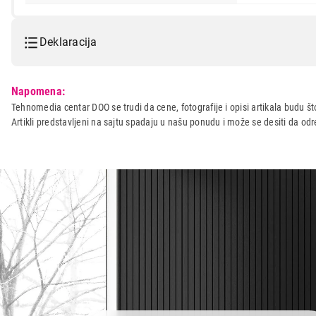
Deklaracija
Model:
BOSCH MAF671B1
Napomena:
Naziv i vrsta robe:
FRITEZA
Tehnomedia centar DOO se trudi da cene, fotografije i opisi artikala budu što
Artikli predstavljeni na sajtu spadaju u našu ponudu i može se desiti da o
Uvoznik:
BSH Ku?ni Aparati d.o.o.
Zemlja porekla:
Kina
Prava potrošača:
Zagarantovana sva prava kup