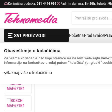
Korisnička podrška:
011 4444 999
Radnim danima:
8h-20h
, Subota:
9h
SVI PROIZVODI
Početna
Prodavnice
Prav
Obaveštenje o kolačićima
Mali kuhinjski aparati
Airfryeri
Klasični airfryeri
Za vreme korišćenja bilo koje stranice na našem web-sajtu
www.t
informacije na korisnikov uređaj putem "kolačića" (engleski "cooki
12%
UŠTEDA.
Saznaj više o kolačićima
Bela tehnika
TV, audio, video i foto
IT & Gaming