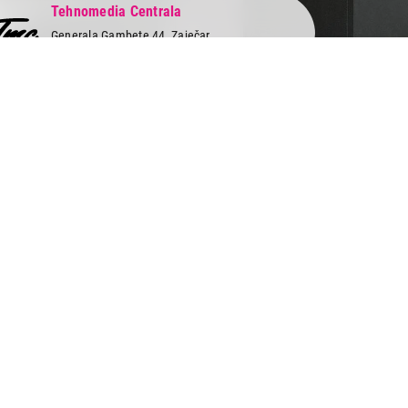
Tehnomedia Centrala
Generala Gambete 44, Zaječar
Pronađite nas u jednom od 50 gradova!
 servis
Newsletter
Prijavite se na naš newsletter i primajte preko
vi
emaila specijalne i ekskluzivne ponude.
obe
 i servis
as na društvenim