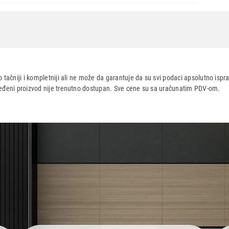
 tačniji i kompletniji ali ne može da garantuje da su svi podaci apsolutno ispra
dređeni proizvod nije trenutno dostupan. Sve cene su sa uračunatim PDV-om.
aca po osnovu zakona o zaštiti potrošača