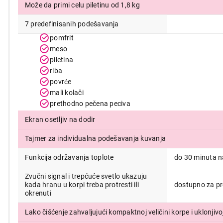
Može da primi celu piletinu od 1,8 kg
14.999,00
7 predefinisanih podešavanja
pomfrit
meso
piletina
riba
povrće
mali kolači
prethodno pečena peciva
Ekran osetljiv na dodir
Tajmer za individualna podešavanja kuvanja
Funkcija održavanja toplote
do 30 minuta n
Zvučni signal i trepćuće svetlo ukazuju
kada hranu u korpi treba protresti ili
dostupno za pre
okrenuti
Lako čišćenje zahvaljujući kompaktnoj veličini korpe i uklonjivo