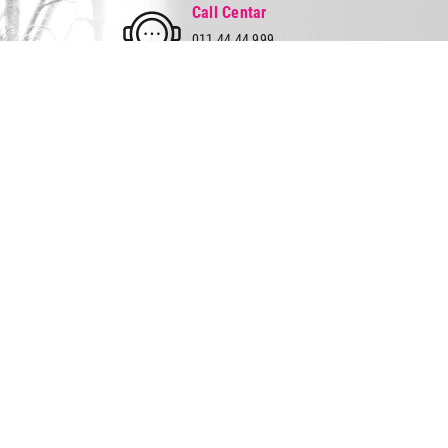
Call Centar
011 44 44 999
web@tehnomedia.rs
Tehnomedia
O nama
Naše prodavnice
Kontakt
Pravna lica
Pravila privatnosti
Karijera i zaposlenje
© 2026 Tehnomedia centar d.o.o.