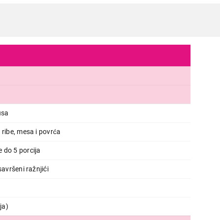
usa
 ribe, mesa i povrća
 do 5 porcija
savršeni ražnjići
ja)