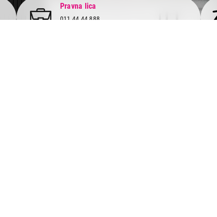
Pravna lica
011 44 44 888
pravnalica@tehnomedia.rs
Informacije
Korisnički
Isporuka robe
Svi brendo
Načini plaćanja
Vraćanje r
Uslovi korišćenja
Reklamacije
Tax Free kupovina
Pratite n
mrežama
Česta postavljana pitanja
eKatalog