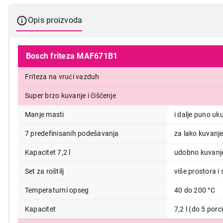
Opis proizvoda
Bosch friteza MAF671B1
Friteza na vrući vazduh
Super brzo kuvanje i čišćenje
Manje masti
i dalje puno uk
7 predefinisanih podešavanja
za lako kuvanje
Kapacitet 7,2 l
udobno kuvanje
Set za roštilj
više prostora i 
Temperaturni opseg
40 do 200 °C
Kapacitet
7,2 l (do 5 porci