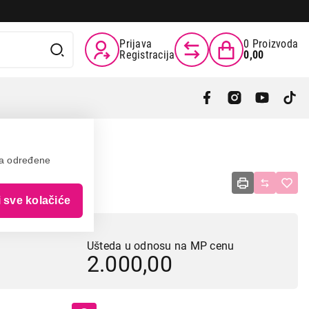
Prijava
0
Proizvoda
Registracija
0,00
va određene
B1
i sve kolačiće
Ušteda u odnosu na MP cenu
2.000,00