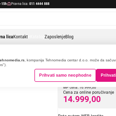
-15h
Pravna lica:
011 4444 888
na lica
Kontakt
eKatalog
Zaposlenje
Blog
Bosch maf671b1
ehnomedia.rs
, kompanija Tehnomedia centar d.o.o. može da saču
es").
BOSCH MAF671
Prihvati samo neophodne
Prihvat
MP cena: 16.999,00
Cena za online poručivanje
14.999,00