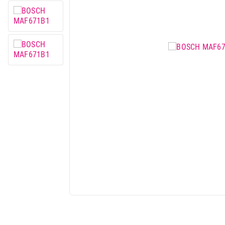
Mobilni telefoni i tableti
Mali kućni aparati
Mali kuhinjski aparati
Grejanje i hlađenje
Nega tela, lepota i zdravlje
Sport i putovanje
Sve za kuću i baštu
Vesa