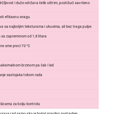
CECOTEC Power Black Titanium2
ržljivost i duže održava čelik oštrim, postižući savršeno
Proizvod je dodat u korpu.
isti efikasnu snagu.
kova sa najboljim teksturama i ukusima, ali bez traga pulpe
Ukupno u korpi:
0,00
a sa zapreminom od 1,8 litara
e sme preći 70 °C
Nastavi kupovinu
Završi
e maksimalnom brzinom pa čak i led
anje sastojaka tokom rada
šicama za bolju kontrolu
gurava rad samo ako je bokal pravilno postavljen