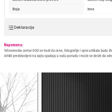
Boja
inox
Deklaracija
Model:
CECOTEC Power Black Tita
Napomena:
Naziv i vrsta robe:
BLENDER
Tehnomedia centar DOO se trudi da cene, fotografije i opisi artikala budu što
Artikli predstavljeni na sajtu spadaju u našu ponudu i može se desiti da o
Uvoznik:
ReproMarket d.o.o.
Zemlja porekla:
Kina
Prava potrošača:
Zagarantovana sva prava kup