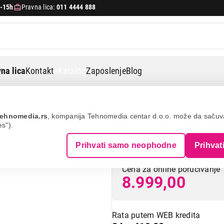
-15h
Pravna lica:
011 4444 888
na lica
Kontakt
eKatalog
Zaposlenje
Blog
Cecotec power black titanium2000max
ehnomedia.rs
, kompanija Tehnomedia centar d.o.o. može da saču
es").
CECOTEC Power 
Prihvati samo neophodne
Prihvat
Cena za online poručivanje
8.999,00
Rata putem WEB kredita