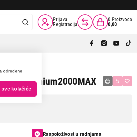
Prijava
0
Proizvoda
Registracija
0,00
va određene
Black Titanium2000MAX
i sve kolačiće
Raspoloživost u radnjama