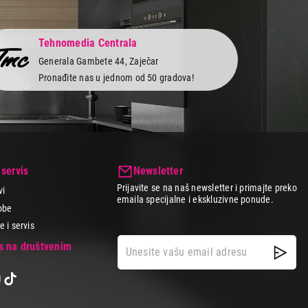
Tehnomedia Centrala
Generala Gambete 44, Zaječar
Pronađite nas u jednom od 50 gradova!
 servis
Newsletter
Prijavite se na naš newsletter i primajte preko
vi
emaila specijalne i ekskluzivne ponude.
obe
 i servis
as na društvenim