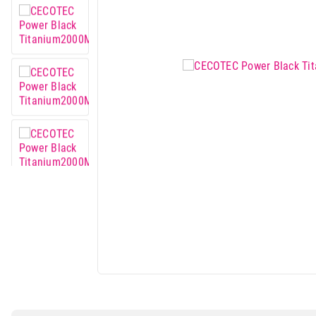
IT & Gaming
Mobilni telefoni i tableti
Mali kućni aparati
Mali kuhinjski aparati
Grejanje i hlađenje
Nega tela, lepota i zdravlje
Sport i putovanje
Sve za kuću i baštu
Vesa