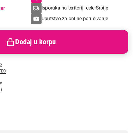
Isporuka na teritoriji cele Srbije
mer
Uputstvo za online poručivanje
Dodaj u korpu
2
TEC
W
i