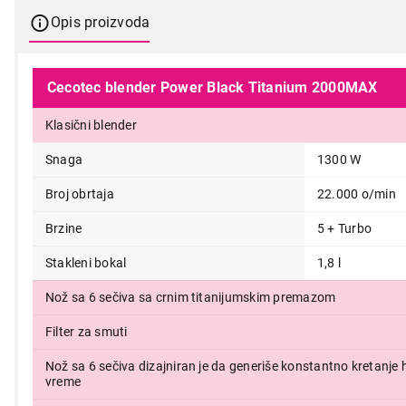
Opis proizvoda
Cecotec blender Power Black Titanium 2000MAX
Klasični blender
Snaga
1300 W
Broj obrtaja
22.000 o/min
Brzine
5 + Turbo
Stakleni bokal
1,8 l
Nož sa 6 sečiva sa crnim titanijumskim premazom
Filter za smuti
Nož sa 6 sečiva dizajniran je da generiše konstantno kretanje 
vreme