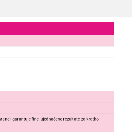
hrane i garantuje fine, ujednačene rezultate za kratko
BLENDERI