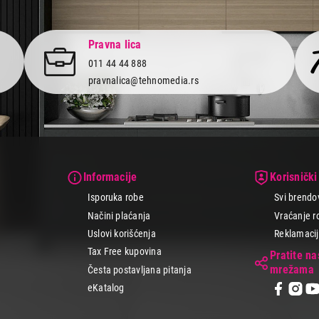
Pravna lica
011 44 44 888
pravnalica@tehnomedia.rs
Informacije
Korisnički
Isporuka robe
Svi brendo
Načini plaćanja
Vraćanje r
Uslovi korišćenja
Reklamacije
Tax Free kupovina
Pratite n
mrežama
Česta postavljana pitanja
eKatalog