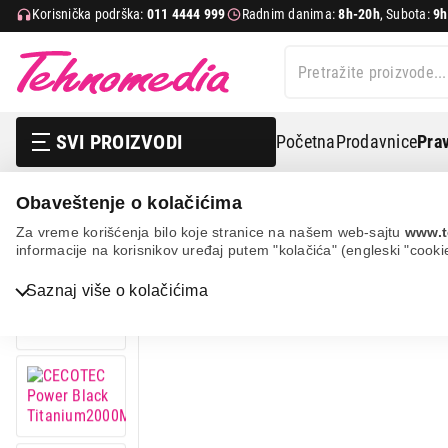
Korisnička podrška:
011 4444 999
Radnim danima:
8h-20h
, Subota:
9h
SVI PROIZVODI
Početna
Prodavnice
Prav
Obaveštenje o kolačićima
Mali kuhinjski aparati
Blenderi
Klasični blenderi
Za vreme korišćenja bilo koje stranice na našem web-sajtu
www.t
informacije na korisnikov uređaj putem "kolačića" (engleski "cooki
Saznaj više o kolačićima
Bela tehnika
TV, audio, video i foto