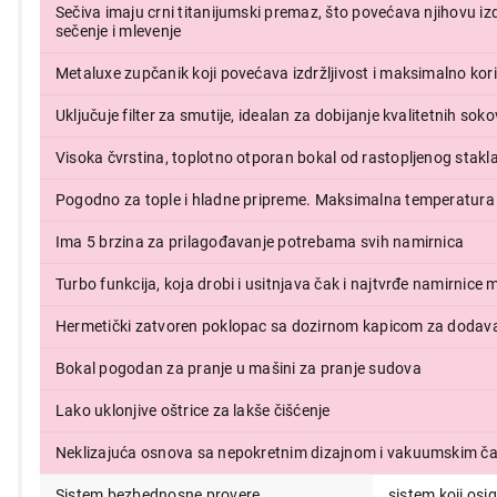
Sečiva imaju crni titanijumski premaz, što povećava njihovu izd
8.999,00
sečenje i mlevenje
Metaluxe zupčanik koji povećava izdržljivost i maksimalno kor
Uključuje filter za smutije, idealan za dobijanje kvalitetnih so
Visoka čvrstina, toplotno otporan bokal od rastopljenog stakl
Pogodno za tople i hladne pripreme. Maksimalna temperatura n
Ima 5 brzina za prilagođavanje potrebama svih namirnica
Turbo funkcija, koja drobi i usitnjava čak i najtvrđe namirnic
Hermetički zatvoren poklopac sa dozirnom kapicom za dodav
Bokal pogodan za pranje u mašini za pranje sudova
Lako uklonjive oštrice za lakše čišćenje
Neklizajuća osnova sa nepokretnim dizajnom i vakuumskim ča
Sistem bezbednosne provere
sistem koji osi