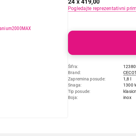
24 x 419,00
Pogledajte reprezentativni pri
Šifra
12380
Brand
CECO
Zapremina posude
1,8 l
Snaga
1300 
Tip posude
klasicn
Boja
inox