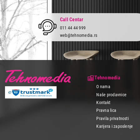
Call Centar
011 44 44 999
web@tehnomedia.rs
Tehnomedia
O nama
Naše prodavnice
Kontakt
Pravna lica
Pravila privatnosti
Karijera i zaposlenje