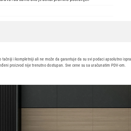
nium2000MAX
 tačniji i kompletniji ali ne može da garantuje da su svi podaci apsolutno ispra
dređeni proizvod nije trenutno dostupan. Sve cene su sa uračunatim PDV-om.
aca po osnovu zakona o zaštiti potrošača