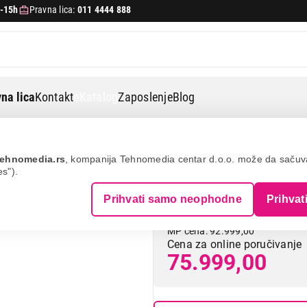
-15h
Pravna lica:
011 4444 888
na lica
Kontakt
eKatalog
Zaposlenje
Blog
puno automatski aparati
Philips ep3347/90
ehnomedia.rs
, kompanija Tehnomedia centar d.o.o. može da saču
es").
PHILIPS EP3347
Prihvati samo neophodne
Prihvat
MP cena: 92.999,00
Cena za online poručivanje
75.999,00