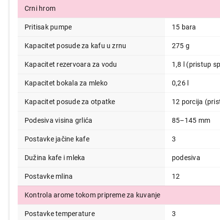
Crni hrom
Pritisak pumpe
15 bara
Kapacitet posude za kafu u zrnu
275 g
75.999,00
Kapacitet rezervoara za vodu
1,8 l (pristup s
Kapacitet bokala za mleko
0,26 l
Kapacitet posude za otpatke
12 porcija (pri
Podesiva visina grlića
85–145 mm
Postavke jačine kafe
3
Dužina kafe i mleka
podesiva
Postavke mlina
12
Kontrola arome tokom pripreme za kuvanje
Postavke temperature
3