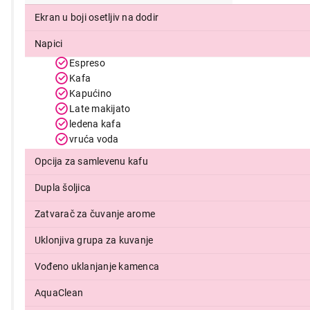
Ekran u boji osetljiv na dodir
Napici
Espreso
Kafa
Kapućino
Late makijato
ledena kafa
vruća voda
Opcija za samlevenu kafu
Dupla šoljica
Zatvarač za čuvanje arome
Uklonjiva grupa za kuvanje
Vođeno uklanjanje kamenca
AquaClean