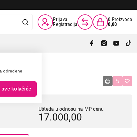
Prijava
0
Proizvoda
Registracija
0,00
va određene
/90
i sve kolačiće
Ušteda u odnosu na MP cenu
17.000,00