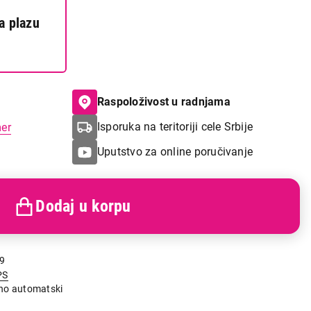
a plazu
Raspoloživost u radnjama
Isporuka na teritoriji cele Srbije
mer
Uputstvo za online poručivanje
Dodaj u korpu
9
PS
no automatski