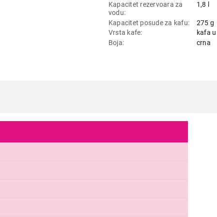
Kapacitet rezervoara za
1,8 l
vodu
Kapacitet posude za kafu
275 g
Vrsta kafe
kafa u
Boja
crna