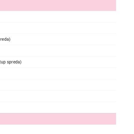
APARATI ZA ESPRESSO KAFU
PHILIPS EP3347/90
preda)
Proizvod je dodat u korpu.
Ukupno u korpi:
0,00
stup spreda)
Nastavi kupovinu
Završi