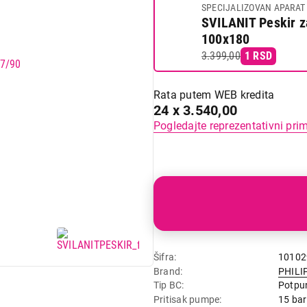
SPECIJALIZOVAN APARAT
SVILANIT Peskir z
100x180
3.399,00
1 RSD
Rata putem WEB kredita
24 x 3.540,00
Pogledajte reprezentativni pri
Šifra
10102
Brand
PHILI
Tip BC
Potpu
Pritisak pumpe
15 bar