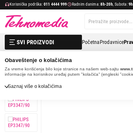
Korisnička podrška:
011 4444 999
Radnim danima:
8h-20h
, Subota:
9h
SVI PROIZVODI
Početna
Prodavnice
Prav
Obaveštenje o kolačićima
Mali kuhinjski aparati
Aparati za espresso kafu
Pot
Za vreme korišćenja bilo koje stranice na našem web-sajtu
www.t
informacije na korisnikov uređaj putem "kolačića" (engleski "cooki
18%
UŠTEDA.
Saznaj više o kolačićima
Bela tehnika
TV, audio, video i foto
IT & Gaming
Mobilni telefoni i tableti