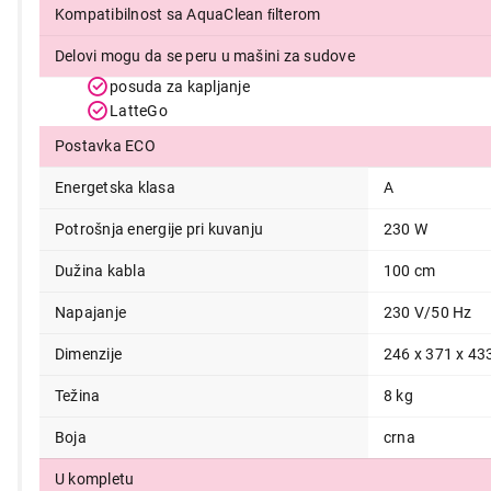
Kompatibilnost sa AquaClean ﬁlterom
Delovi mogu da se peru u mašini za sudove
posuda za kapljanje
LatteGo
Postavka ECO
Energetska klasa
A
Potrošnja energije pri kuvanju
230 W
Dužina kabla
100 cm
Napajanje
230 V/50 Hz
Dimenzije
246 x 371 x 4
Težina
8 kg
Boja
crna
U kompletu