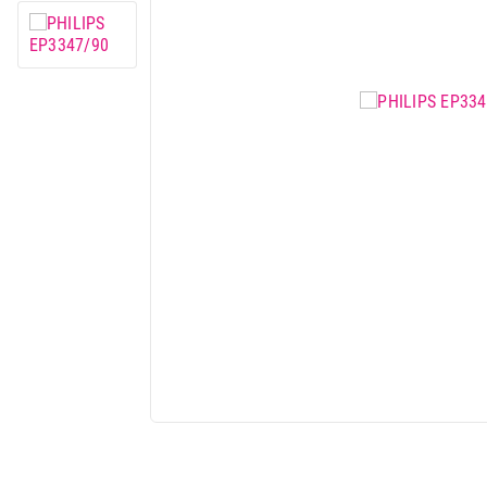
Mali kućni aparati
Mali kuhinjski aparati
Grejanje i hlađenje
Nega tela, lepota i zdravlje
Sport i putovanje
Sve za kuću i baštu
Vesa