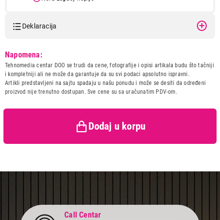
Deklaracija
Model:
PS5 Horizon: Forbidden West
Napomena:
Naziv i vrsta robe:
VIDEO IGRA
6.999,00
Tehnomedia centar DOO se trudi da cene, fotografije i opisi artikala budu što tačniji
VIDEO IGRE
Uvoznik:
BRIV CONSULTING DOO
i kompletniji ali ne može da garantuje da su svi podaci apsolutno ispravni.
PS5 Horizon: Forbidden West
BEOGRAD
Artikli predstavljeni na sajtu spadaju u našu ponudu i može se desiti da određeni
Proizvod je dodat u korpu.
proizvod nije trenutno dostupan. Sve cene su sa uračunatim PDV-om.
Zemlja porekla:
Austrija
Prava potrošača:
Zagarantovana sva prava
kupaca po osnovu zakona o
Ukupno u korpi:
0,00
zaštiti potrošača
Dodaj u korpu
Nastavi kupovinu
Završi kupovinu
Call Centar