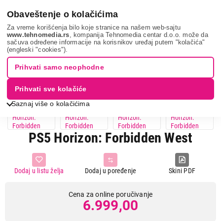
0
Obaveštenje o kolačićima
Za vreme korišćenja bilo koje stranice na našem web-sajtu
www.tehnomedia.rs
, kompanija Tehnomedia centar d.o.o. može da
sačuva određene informacije na korisnikov uređaj putem "kolačića"
It & gaming
Video igre
Ps5 horizon: fo...
(engleski "cookies").
Prihvati samo neophodne
Prihvati sve kolačiće
Saznaj više o kolačićima
PS5 Horizon: Forbidden West
Dodaj u listu želja
Dodaj u poređenje
Skini PDF
Cena za online poručivanje
6.999,00