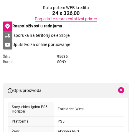
Rata putem WEB kredita
24 x 326,00
Pogledajte reprezentativni primer
Raspoloživost u radnjama
Isporuka na teritoriji cele Srbije
Uputstvo za online poručivanje
Šifra
95635
Brand
SONY
Opis proizvoda
Sony video igrica PS5
Forbidden West
Horizon
Platforma
PS5
Žanr
Akciona RPG