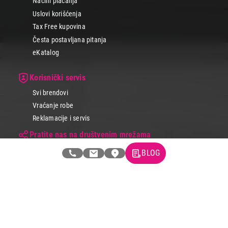
Načini plaćanja
Uslovi korišćenja
Tax Free kupovina
Česta postavljana pitanja
eKatalog
Korisnički servis
Svi brendovi
Vraćanje robe
Reklamacije i servis
Pratite nas na društvenim mrežama
BLOG
© 2026 Tehnomedia centar d.o.o.