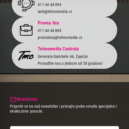
011 44 44 999
web@tehnomedia.rs
Pravna lica
011 44 44 888
pravnalica@tehnomedia.rs
Tehnomedia Centrala
Generala Gambete 44, Zaječar
Pronađite nas u jednom od 50 gradova!
Newsletter
Prijavite se na naš newsletter i primajte preko emaila specijalne i
ekskluzivne ponude.