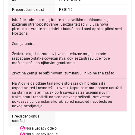
Preporučeni uzrast
PEGI 16
Istražite daleke zemlje, borite se sa velikim mašinama koje
izazivaju strahopoštovanje i upoznajte zadivljujuća nova
plemena – vratite se u daleku budućnost i post apokaliptični svet
Horizona
Zemlja umire
Žestoke oluje i nezaustavljive misteriozne mrlje pustoše
razbacane ostatke čovečanstva, dok se zastrašujuće nove
mašine kreću po njihovim granicama
Život na Zemlji se bliži novom izumiranju i niko ne zna zašto
Na Aloy je da otkrije tajne koje stoje iza ovih pretnji i da
uspostavi red i ravnotežu u svetu. Usput se mora ponovo udružiti
sa starim prijateljima, sklopiti saveze sa zaraćenim novim
frakcijama i razotkriti nasleđe drevne prošlosti - sve vreme
pokušavajući da ostane korak ispred naizgled nepobedivog
novog neprijatelja
Pre-Order bonus
sadržaj
Nora Legacy odelo
Nora Legacy koplje