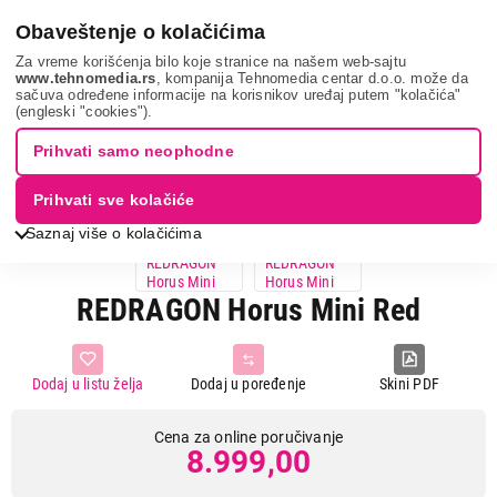
0
Obaveštenje o kolačićima
Za vreme korišćenja bilo koje stranice na našem web-sajtu
www.tehnomedia.rs
, kompanija Tehnomedia centar d.o.o. može da
sačuva određene informacije na korisnikov uređaj putem "kolačića"
It & gaming
Periferije
Tastature
Redragon horus ...
(engleski "cookies").
Prihvati samo neophodne
Prihvati sve kolačiće
Saznaj više o kolačićima
REDRAGON Horus Mini Red
Dodaj u listu želja
Dodaj u poređenje
Skini PDF
Cena za online poručivanje
8.999,00