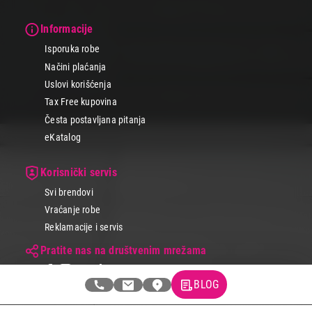
Informacije
Isporuka robe
Načini plaćanja
Uslovi korišćenja
Tax Free kupovina
Česta postavljana pitanja
eKatalog
Korisnički servis
Svi brendovi
Vraćanje robe
Reklamacije i servis
Pratite nas na društvenim mrežama
BLOG