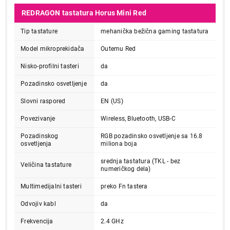
REDRAGON tastatura Horus Mini Red
Tip tastature
mehanička bežična gaming tastatura
Model mikroprekidača
Outemu Red
Nisko-profilni tasteri
da
Pozadinsko osvetljenje
da
Slovni raspored
EN (US)
Povezivanje
Wireless, Bluetooth, USB-C
Pozadinskog
RGB pozadinsko osvetljenje sa 16.8
osvetljenja
miliona boja
srednja tastatura (TKL - bez
Veličina tastature
numeričkog dela)
Multimedijalni tasteri
preko Fn tastera
Odvojiv kabl
da
Frekvencija
2.4 GHz