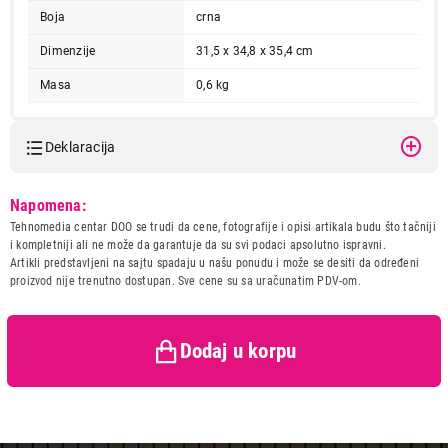
Boja
crna
Dimenzije
31,5 x 34,8 x 35,4 cm
Masa
0,6 kg
Deklaracija
8.999,00
Model:
REDRAGON Horus Mini Red
TASTATURE
Napomena:
REDRAGON Horus Mini Red
Naziv i vrsta robe:
TASTATURA
Tehnomedia centar DOO se trudi da cene, fotografije i opisi artikala budu što tačniji
Proizvod je dodat u korpu.
Uvoznik:
Iris Mega
i kompletniji ali ne može da garantuje da su svi podaci apsolutno ispravni.
Artikli predstavljeni na sajtu spadaju u našu ponudu i može se desiti da određeni
Zemlja porekla:
Kina
proizvod nije trenutno dostupan. Sve cene su sa uračunatim PDV-om.
Ukupno u korpi:
0,00
Prava potrošača:
Zagarantovana sva prava
kupaca po osnovu zakona o
zaštiti potrošača
Dodaj u korpu
Nastavi kupovinu
Završi kupovinu