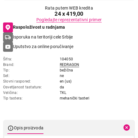
Rata putem WEB kredita
24 x 419,00
Pogledajte reprezentativni primer
Raspoloživost u radnjama
Isporuka na teritoriji cele Srbije
Uputstvo za online poručivanje
Šifra
104050
Brand
REDRAGON
Tip
bežična
Set
ne
Slovni raspored
en (us)
Osvetljenost tastature
da
Veličina
TKL
Tip tastera
mehanički tasteri
Opis proizvoda