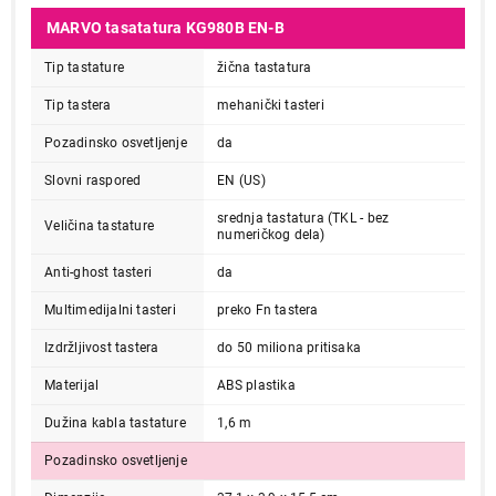
MARVO tasatatura KG980B EN-B
Tip tastature
žična tastatura
Tip tastera
mehanički tasteri
Pozadinsko osvetljenje
da
Slovni raspored
EN (US)
srednja tastatura (TKL - bez
Veličina tastature
numeričkog dela)
Anti-ghost tasteri
da
Multimedijalni tasteri
preko Fn tastera
Izdržljivost tastera
do 50 miliona pritisaka
Materijal
ABS plastika
Dužina kabla tastature
1,6 m
Pozadinsko osvetljenje