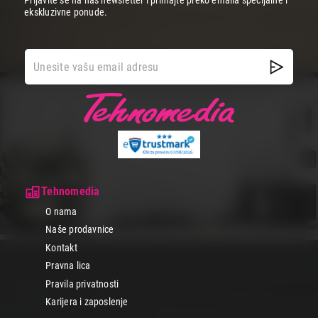
Prijavite se na naš newsletter i primajte preko emaila specijalne i
ekskluzivne ponude.
Tehnomedia
O nama
Naše prodavnice
Kontakt
Pravna lica
Pravila privatnosti
Karijera i zaposlenje