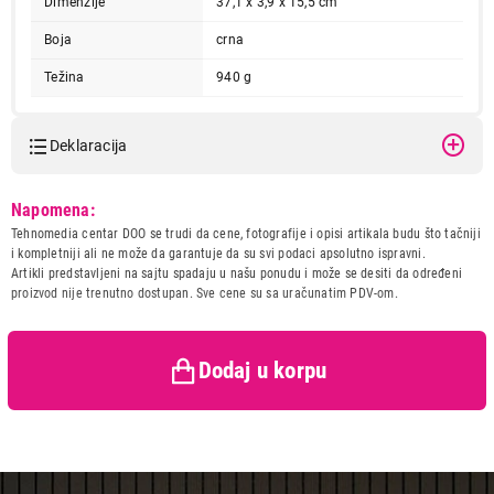
Dimenzije
37,1 x 3,9 x 15,5 cm
Boja
crna
Težina
940 g
Deklaracija
5.999,00
Model:
MARVO KG980B EN-B
Napomena:
TASTATURE
Naziv i vrsta robe:
TASTATURA
MARVO KG980B EN-B
Tehnomedia centar DOO se trudi da cene, fotografije i opisi artikala budu što tačniji
Uvoznik:
Gama doo
i kompletniji ali ne može da garantuje da su svi podaci apsolutno ispravni.
Proizvod je dodat u korpu.
Artikli predstavljeni na sajtu spadaju u našu ponudu i može se desiti da određeni
Zemlja porekla:
Kina
proizvod nije trenutno dostupan. Sve cene su sa uračunatim PDV-om.
Prava potrošača:
Zagarantovana sva prava
Ukupno u korpi:
0,00
kupaca po osnovu zakona o
zaštiti potrošača
Dodaj u korpu
Nastavi kupovinu
Završi kupovinu