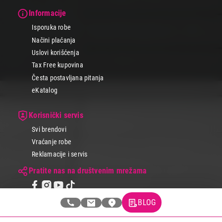
Informacije
Isporuka robe
Načini plaćanja
Uslovi korišćenja
Tax Free kupovina
Česta postavljana pitanja
eKatalog
Korisnički servis
Svi brendovi
Vraćanje robe
Reklamacije i servis
Pratite nas na društvenim mrežama
BLOG