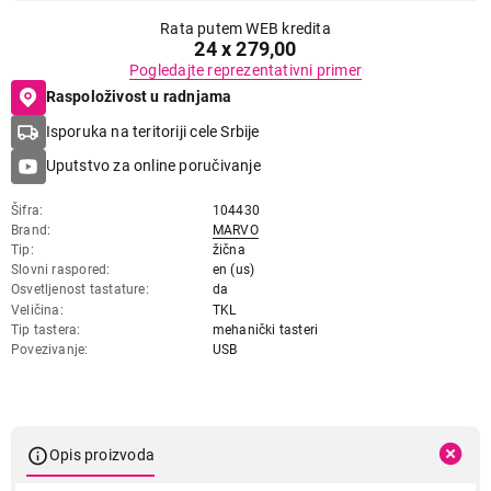
Rata putem WEB kredita
24 x 279,00
Pogledajte reprezentativni primer
Raspoloživost u radnjama
Isporuka na teritoriji cele Srbije
Uputstvo za online poručivanje
Šifra
104430
Brand
MARVO
Tip
žična
Slovni raspored
en (us)
Osvetljenost tastature
da
Veličina
TKL
Tip tastera
mehanički tasteri
Povezivanje
USB
Opis proizvoda