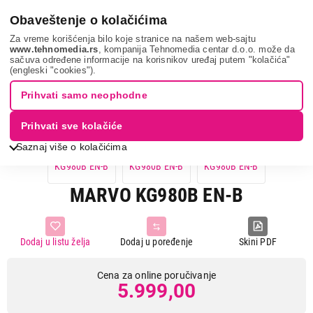
0
Obaveštenje o kolačićima
Za vreme korišćenja bilo koje stranice na našem web-sajtu
www.tehnomedia.rs
, kompanija Tehnomedia centar d.o.o. može da
sačuva određene informacije na korisnikov uređaj putem "kolačića"
It & gaming
Periferije
Tastature
Marvo kg980b en...
(engleski "cookies").
Prihvati samo neophodne
Prihvati sve kolačiće
Saznaj više o kolačićima
MARVO KG980B EN-B
Dodaj u listu želja
Dodaj u poređenje
Skini PDF
Cena za online poručivanje
5.999,00