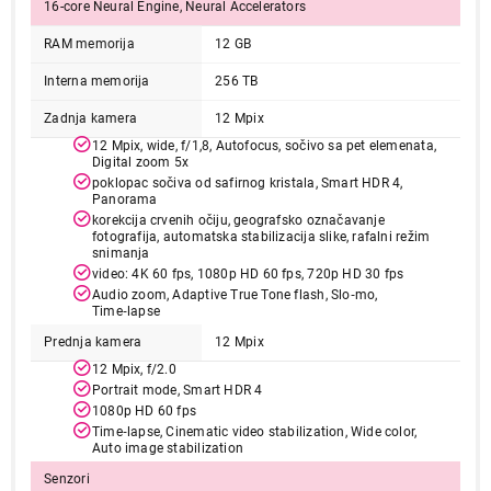
16-core Neural Engine, Neural Accelerators
RAM memorija
12 GB
Interna memorija
256 TB
Zadnja kamera
12 Mpix
12 Mpix, wide, f/1,8, Autofocus, sočivo sa pet elemenata,
Digital zoom 5x
poklopac sočiva od safirnog kristala, Smart HDR 4,
Panorama
215.990,00
korekcija crvenih očiju, geografsko označavanje
TABLETI
fotografija, automatska stabilizacija slike, rafalni režim
APPLE 13-inch iPad Pro (M5) WiFi 256GB
snimanja
with Standard Glass - Silver mdyk4hc/a
video: 4K 60 fps, 1080p HD 60 fps, 720p HD 30 fps
Proizvod je dodat u korpu.
Audio zoom, Adaptive True Tone flash, Slo‑mo,
Time‑lapse
Prednja kamera
12 Mpix
Ukupno u korpi:
0,00
12 Mpix, f/2.0
Portrait mode, Smart HDR 4
1080p HD 60 fps
Nastavi kupovinu
Time‑lapse, Cinematic video stabilization, Wide color,
Auto image stabilization
Senzori