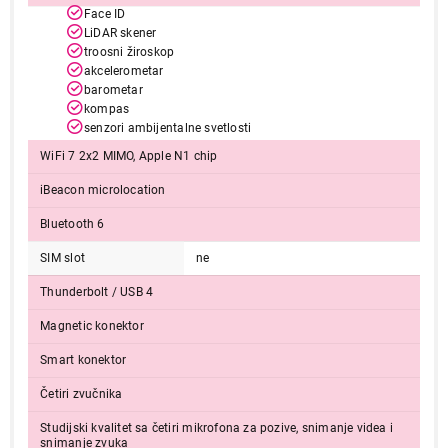
Završi kupovinu
Face ID
LiDAR skener
troosni žiroskop
akcelerometar
barometar
kompas
senzori ambijentalne svetlosti
WiFi 7 2x2 MIMO, Apple N1 chip
iBeacon microlocation
Bluetooth 6
SIM slot
ne
Thunderbolt / USB 4
Magnetic konektor
Smart konektor
Četiri zvučnika
Studijski kvalitet sa četiri mikrofona za pozive, snimanje videa i
snimanje zvuka