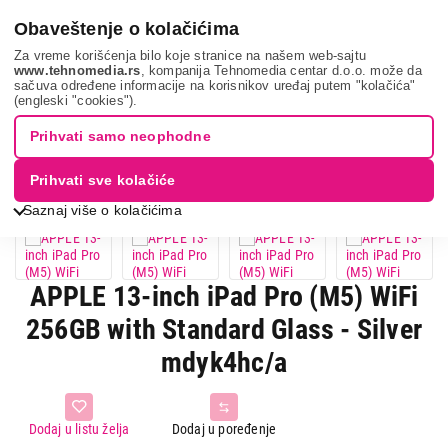
0
Obaveštenje o kolačićima
Za vreme korišćenja bilo koje stranice na našem web-sajtu
www.tehnomedia.rs
, kompanija Tehnomedia centar d.o.o. može da
sačuva određene informacije na korisnikov uređaj putem "kolačića"
Apple 13-inch i...
(engleski "cookies").
Prihvati samo neophodne
Prihvati sve kolačiće
Saznaj više o kolačićima
APPLE 13-inch iPad Pro (M5) WiFi
256GB with Standard Glass - Silver
mdyk4hc/a
Dodaj u listu želja
Dodaj u poređenje