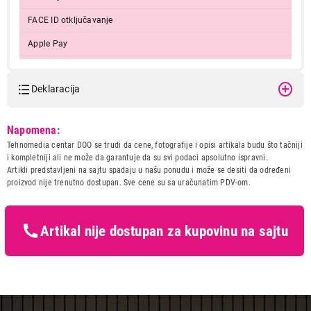
FACE ID otključavanje
Apple Pay
Siri
Deklaracija
Podržani formati
video: HEVC, H.264, AV1, and ProRes, HDR with Dolby
Vision, HDR10+/HDR10, and HLG
Model:
APPLE 13-inch iPad Pro (M5)
Napomena:
audio: AAC, MP3, Apple Lossless, FLAC, Dolby Digital,
WiFi 256GB with Standard
Dolby Digital Plus, and Dolby Atmos
Tehnomedia centar DOO se trudi da cene, fotografije i opisi artikala budu što tačniji
Glass - Silver mdyk4hc/a
i kompletniji ali ne može da garantuje da su svi podaci apsolutno ispravni.
Operativna
Naziv i vrsta robe:
TABLET
0° do 35° C
Artikli predstavljeni na sajtu spadaju u našu ponudu i može se desiti da određeni
temperatura
Uvoznik:
Tehnomedia centar doo
proizvod nije trenutno dostupan. Sve cene su sa uračunatim PDV-om.
Baterija
38,99 Wh
Zemlja porekla:
Kina
Prava potrošača:
Zagarantovana sva prava
Dimenzije
281,6 x 215,5 x 5,1 mm
kupaca po osnovu zakona o
Artikal nije dostupan za kupovinu na sajtu
zaštiti potrošača
Težina
579 g
Boja
srebrna (Silver)