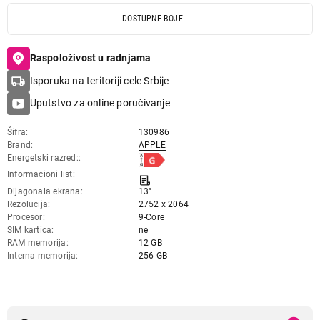
DOSTUPNE BOJE
Raspoloživost u radnjama
Isporuka na teritoriji cele Srbije
Uputstvo za online poručivanje
Šifra
130986
Brand
APPLE
Energetski razred:
Informacioni list
Dijagonala ekrana
13"
Rezolucija
2752 x 2064
Procesor
9-Core
SIM kartica
ne
RAM memorija
12 GB
Interna memorija
256 GB