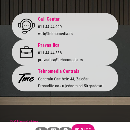
Call Centar
011 44 44 999
web@tehnomedia.rs
Pravna lica
011 44 44 888
pravnalica@tehnomedia.rs
Tehnomedia Centrala
Generala Gambete 44, Zaječar
Pronađite nas u jednom od 50 gradova!
Newsletter
Prijavite se na naš newsletter i primajte preko emaila specijalne i
BLOG