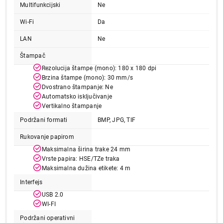
Multifunkcijski
Ne
Wi-Fi
Da
LAN
Ne
Štampač
Rezolucija štampe (mono): 180 x 180 dpi
Brzina štampe (mono): 30 mm/s
Dvostrano štampanje: Ne
Automatsko isključivanje
Vertikalno štampanje
Podržani formati
BMP, JPG, TIF
Rukovanje papirom
Maksimalna širina trake 24 mm
Vrste papira: HSE/TZe traka
Maksimalna dužina etikete: 4 m
Interfejs
USB 2.0
WI-FI
Podržani operativni