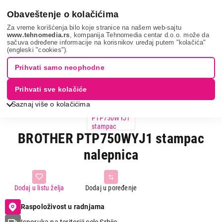
0
Obaveštenje o kolačićima
Za vreme korišćenja bilo koje stranice na našem web-sajtu
www.tehnomedia.rs
, kompanija Tehnomedia centar d.o.o. može da
sačuva određene informacije na korisnikov uređaj putem "kolačića"
Brother ptp750w...
(engleski "cookies").
Prihvati samo neophodne
Prihvati sve kolačiće
Saznaj više o kolačićima
BROTHER PTP750WYJ1 stampac
nalepnica
Dodaj u listu želja
Dodaj u poređenje
Raspoloživost u radnjama