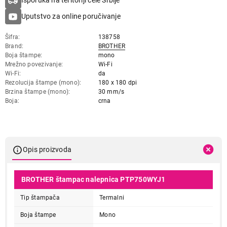
Isporuka na teritoriji cele Srbije
Uputstvo za online poručivanje
Šifra
138758
Brand
BROTHER
Boja štampe
mono
Mrežno povezivanje
Wi-Fi
Wi-Fi
da
Rezolucija štampe (mono)
180 x 180 dpi
Brzina štampe (mono)
30 mm/s
Boja
crna
Opis proizvoda
BROTHER štampac nalepnica PTP750WYJ1
Tip štampača
Termalni
Boja štampe
Mono