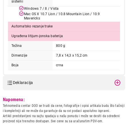
sistemi
Windows 7 / 8 / Vista
Mac OS X 10.7 Lion / 10.8 Mountain Lion / 10.9
Mavericks
Automatsko rezanje trake
21.999,00
ŠTAMPAČI
Ugrađena litijum-jonska baterija
BROTHER PTP750WYJ1 stampac
Težina
800 g
nalepnica
Proizvod je dodat u korpu.
Dimenzije
7,8 x 14,3 x 15,2 cm
Boja
crna
Ukupno u korpi:
0,00
Deklaracija
Nastavi kupovinu
Model:
BROTHER PTP750WYJ1
Napomena:
stampac nalepnica
Tehnomedia centar DOO se trudi da cene, fotografije i opisi artikala budu što tačniji
Naziv i vrsta robe:
STAMPAC I SKENER
Završi kupovinu
i kompletniji ali ne može da garantuje da su svi podaci apsolutno ispravni.
Uvoznik:
DIGITRON IST DOO
Artikli predstavljeni na sajtu spadaju u našu ponudu i može se desiti da određeni
proizvod nije trenutno dostupan. Sve cene su sa uračunatim PDV-om.
Zemlja porekla:
Kina