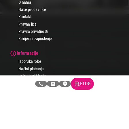
O nama
Naše prodavnice
Kontakt
Pravna lica
Pravila privatnosti
Karijera i zaposlenje
Informacije
Isporuka robe
Načini plaćanja
Uslovi korišćenja
BLOG
Tax Free kupovina
Česta postavljana pitanja
eKatalog
Korisnički servis
Svi brendovi
Vraćanje robe