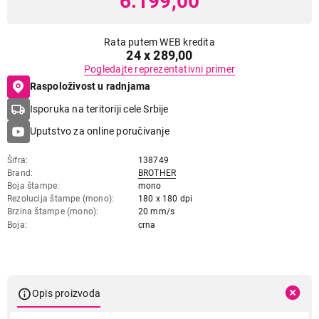
6.199,00
Rata putem WEB kredita
24 x 289,00
Pogledajte reprezentativni primer
Raspoloživost u radnjama
Isporuka na teritoriji cele Srbije
Uputstvo za online poručivanje
Šifra
138749
Brand
BROTHER
Boja štampe
mono
Rezolucija štampe (mono)
180 x 180 dpi
Brzina štampe (mono)
20 mm/s
Boja
crna
Opis proizvoda