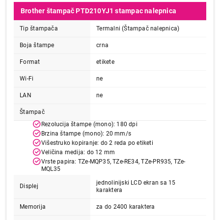
Brother štampač PTD210YJ1 stampac nalepnica
Tip štampača
Termalni (Štampač nalepnica)
Boja štampe
crna
Format
etikete
Wi-Fi
ne
LAN
ne
Štampač
Rezolucija štampe (mono): 180 dpi
Brzina štampe (mono): 20 mm/s
Višestruko kopiranje: do 2 reda po etiketi
Veličina medija: do 12 mm
Vrste papira: TZe-MQP35, TZe-RE34, TZe-PR935, TZe-
MQL35
jednolinijski LCD ekran sa 15
Displej
karaktera
Memorija
za do 2400 karaktera