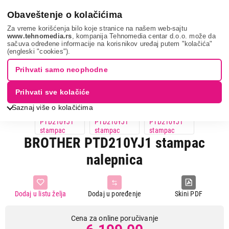
0
Obaveštenje o kolačićima
Za vreme korišćenja bilo koje stranice na našem web-sajtu
www.tehnomedia.rs
, kompanija Tehnomedia centar d.o.o. može da
sačuva određene informacije na korisnikov uređaj putem "kolačića"
It & gaming
Štampači
Pos štampači
Brother ptd210y...
(engleski "cookies").
Prihvati samo neophodne
Prihvati sve kolačiće
Saznaj više o kolačićima
BROTHER PTD210YJ1 stampac
nalepnica
Dodaj u listu želja
Dodaj u poređenje
Skini PDF
Cena za online poručivanje