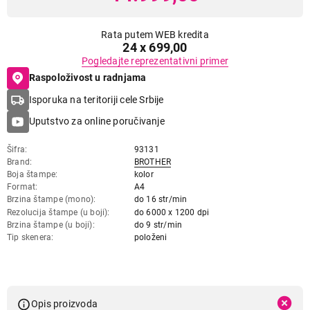
Rata putem WEB kredita
24 x 699,00
Pogledajte reprezentativni primer
Raspoloživost u radnjama
Isporuka na teritoriji cele Srbije
Uputstvo za online poručivanje
Šifra
93131
Brand
BROTHER
Boja štampe
kolor
Format
A4
Brzina štampe (mono)
do 16 str/min
Rezolucija štampe (u boji)
do 6000 x 1200 dpi
Brzina štampe (u boji)
do 9 str/min
Tip skenera
položeni
Opis proizvoda