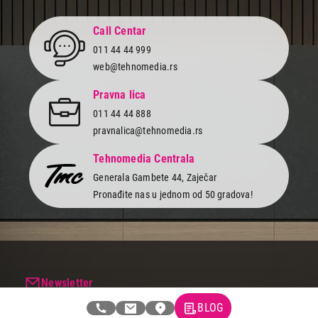
Call Centar
011 44 44 999
web@tehnomedia.rs
Pravna lica
011 44 44 888
pravnalica@tehnomedia.rs
Tehnomedia Centrala
Generala Gambete 44, Zaječar
Pronađite nas u jednom od 50 gradova!
Newsletter
Prijavite se na naš newsletter i primajte preko emaila specijalne i
BLOG
ekskluzivne ponude.