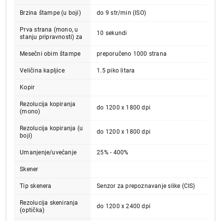
Brzina štampe (u boji)
do 9 str/min (ISO)
Prva strana (mono, u
10 sekundi
stanju pripravnosti) za
Mesečni obim štampe
preporučeno 1000 strana
Veličina kapljice
1.5 piko litara
Kopir
14.999,00
ŠTAMPAČI
Rezolucija kopiranja
do 1200 x 1800 dpi
BROTHER DCP-T220 DCPT220YJ1
(mono)
Proizvod je dodat u korpu.
Rezolucija kopiranja (u
do 1200 x 1800 dpi
boji)
Ukupno u korpi:
0,00
Umanjenje/uvećanje
25% - 400%
Skener
Nastavi kupovinu
Tip skenera
Senzor za prepoznavanje slike (CIS)
Rezolucija skeniranja
do 1200 x 2400 dpi
(optička)
Završi kupovinu