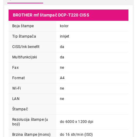
BROTHER mf štampač DCP-T220 CISS
Boja štampe
kolor
Tip štampača
inkjet
CISS/Ink benefit
da
Multifunkcijski
da
Fax
ne
Format
A4
Wi-Fi
ne
LAN
ne
Štampač
Rezolucija štampe (u
do 6000 x 1200 dpi
boji)
Brzina štampe (mono)
do 16 str/min (ISO)