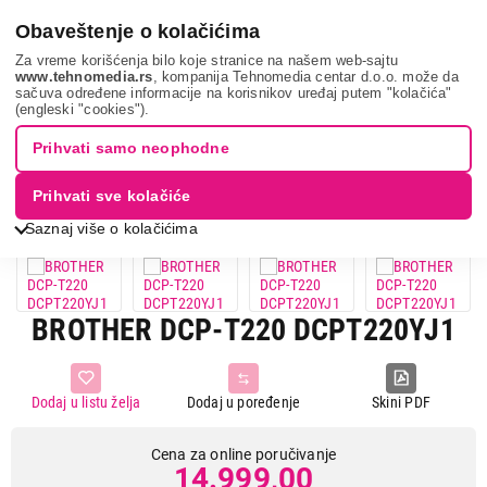
0
Obaveštenje o kolačićima
Za vreme korišćenja bilo koje stranice na našem web-sajtu
www.tehnomedia.rs
, kompanija Tehnomedia centar d.o.o. može da
sačuva određene informacije na korisnikov uređaj putem "kolačića"
It & gaming
Štampači
Multifunkcijski štampači
Brother
(engleski "cookies").
dcp-t22...
Prihvati samo neophodne
Prihvati sve kolačiće
Saznaj više o kolačićima
BROTHER DCP-T220 DCPT220YJ1
Dodaj u listu želja
Dodaj u poređenje
Skini PDF
Cena za online poručivanje
14.999,00