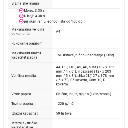
Brzina skeniranja
Mono: 3.35 s
U boji: 4.38 s
pri skeniranju jednog lista od 100 dpi
Maksimalna veličina
A4
dokumenta
Rukovanje papirom
Maksimalni ulazni
150 listova, ručno ubacivanje (1 list)
kapacitet papira
A4, LTR, EXE, A5, A6, slika (102 x 152
mm / 4 x 6"), Indexcard (127 x 203
Veličina medija
mm / 5 x 8"), slika-2L(127 x 178 mm
/ 5 x 7"), C5 koverta, Com-10, DL
koverta
Vrste papira
Običan, inkjet, sjajan (liven/smola)
Težina papira
- 220 g/m2
Izlazni kapacitet
50 listova
Interfejs /fizičke
karakteristike