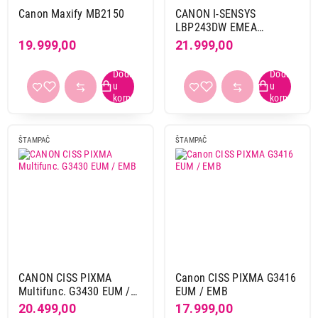
Canon Maxify MB2150
CANON I-SENSYS
Format
LBP243DW EMEA
3D štampa
7
5952C013AA
19.999,00
21.999,00
A0
1
A1
1
A3
11
A4
131
B1
1
ŠTAMPAČ
ŠTAMPAČ
Mrežno povezivanje
Bluetooth
10
Lan
20
Lan + wifi
75
Wi-fi
40
Wi-fi + bluetooth
1
CANON CISS PIXMA
Canon CISS PIXMA G3416
Multifunc. G3430 EUM /
EUM / EMB
Wi-Fi
EMB
20.499,00
17.999,00
da
122