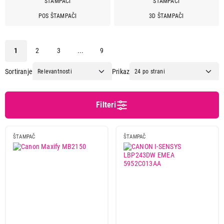
Canon
22
POS ŠTAMPAČI
3D ŠTAMPAČI
Creality
9
Denver
1
Elegoo
8
1
2
3
...
9
Epson
29
Sortiranje
Prikaz
Hp
31
Kyocera
3
Nema proizvodjaca
1
Filteri
Niimbot
5
Pantum
17
ŠTAMPAČ
ŠTAMPAČ
Xerox
3
ZeUS
1
Boja štampe
kolor
71
mono
101