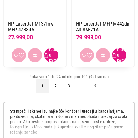
do 1200 x 4200 dpi
1
do 1200 x 4800 dpi
2
do 19200 x 19200 dpi
2
HP LaserJet M137fnw
HP LaserJet MFP M442dn
do 300 dpi
2
MFP 4ZB84A
A3 8AF71A
27.999,00
79.999,00
do 4800 dpi
1
do 4800 x 4800 dpi
1
do 600 x 1200 dpi
16
do 600 x 2400 dpi
1
do 600 x 600 dpi
23
Prikazano 1 do 24 od ukupno 199 (9 stranica)
1
2
3
...
9
Fax
da
24
Štampači i skeneri su najčešće korišćeni uređaji u kancelarijama,
Boja
preduzećima, školama ali i domovima i neophodan uređaj za svaki
bela
79
posao. Ako često štampaš dokumenata, seminarske radove,
fotografije i slično, onda je kupovina kvalitetnog štampača pravo
bela-siva
7
rešenje za tebe.
bela-srebrna
1