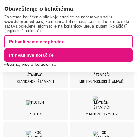
0
Obaveštenje o kolačićima
Za vreme korišćenja bilo koje stranice na našem web-sajtu
www.tehnomedia.rs
, kompanija Tehnomedia centar d.o.o. može da
sačuva određene informacije na korisnikov uređaj putem "kolačića"
It & gaming
Štampači
(engleski "cookies").
Prihvati samo neophodne
ŠTAMPAČI I SKENERI
Prihvati sve kolačiće
Saznaj više o kolačićima
STANDARDNI ŠTAMPACI
MULTIFUNKCIJSKI ŠTAMPAČI
Cena
Cena od
Cena do
PLOTERI
MATRIČNI ŠTAMPAČI
Brend
Brother
69