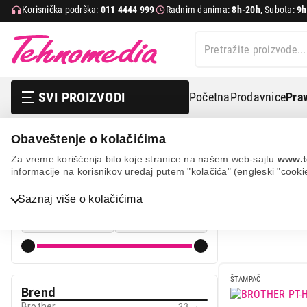
Korisnička podrška:
011 4444 999
Radnim danima:
8h-20h
, Subota:
9h
SVI PROIZVODI
Početna
Prodavnice
Prav
Obaveštenje o kolačićima
It & gaming
Štampači
Pos štampači
Za vreme korišćenja bilo koje stranice na našem web-sajtu
www.t
informacije na korisnikov uređaj putem "kolačića" (engleski "cooki
TERMALNI
Cena
Saznaj više o kolačićima
Cena od
Cena do
Bela tehnika
TV, audio, video i foto
IT & Gaming
ŠTAMPAČ
Brend
Mobilni telefoni i tableti
Brother
23