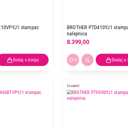
BROTHER PT-H107B
Proizvod je dodat u korpu.
10VPYJ1 stampac
BROTHER PTD410YJ1 stamp
Ukupno u korpi:
0,00
nalepnica
8.399,00
Nastavi kupovinu
Završi
ŠTAMPAČ