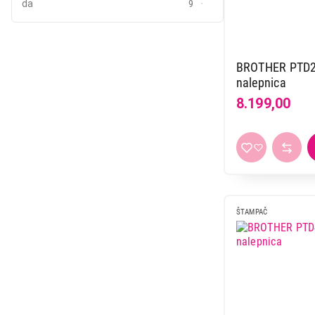
4.499,00
da
9
BROTHER PTD2
nalepnica
8.199,00
ŠTAMPAČ