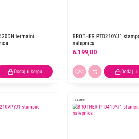
20DN termalni
BROTHER PTD210YJ1 stamp
nica
nalepnica
6.199,00
ŠTAMPAČ
ŠTAMPAČI