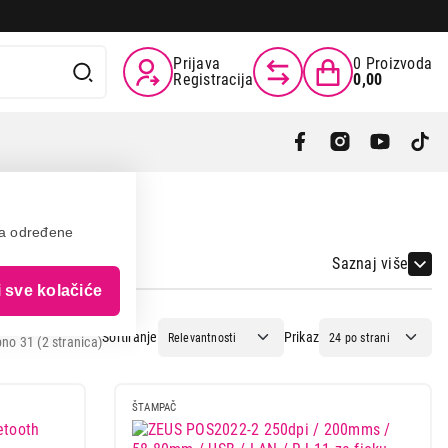
Prijava
0
Proizvoda
Registracija
0,00
va određene
Saznaj više
i sve kolačiće
Sortiranje
Prikaz
no 31 (2 stranica)
ŠTAMPAČ