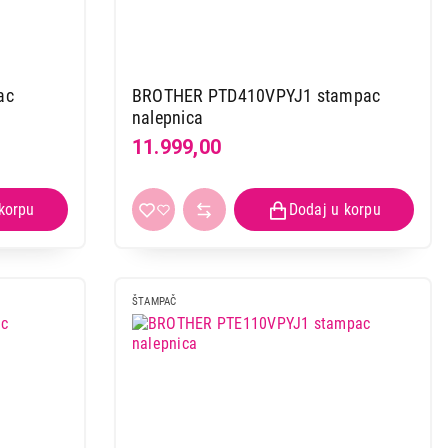
ac
BROTHER PTD410VPYJ1 stampac
nalepnica
11.999,00
 kupovinu
ŠTAMPAČ