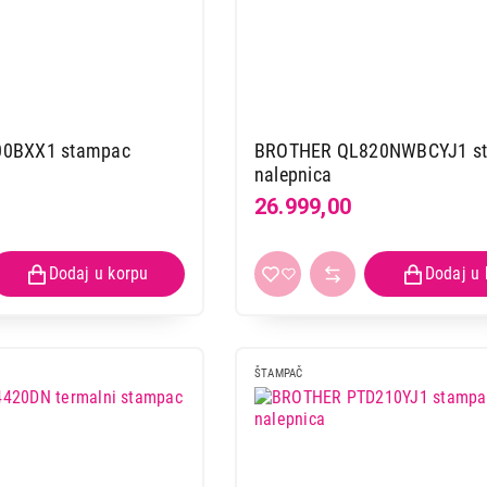
0BXX1 stampac
BROTHER QL820NWBCYJ1 s
nalepnica
26.999,00
ŠTAMPAČ