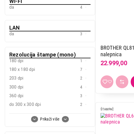
Wi-Fi
da
4
LAN
da
3
BROTHER QL8
nalepnica
Rezolucija štampe (mono)
180 dpi
1
22.999,00
180 x 180 dpi
7
203 dpi
2
300 dpi
4
360 dpi
3
do 300 x 300 dpi
2
ŠTAMPAČ
do 600 x 600 dpi
1
Prikaži više