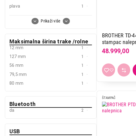
plava
1
plava-bela
2
Prikaži više
roze
1
siva
1
BROTHER TD-44
Maksimalna širina trake /rolne
stampac nalep
siva-bela
1
12 mm
1
48.999,00
127 mm
1
56 mm
1
79,5 mm
1
80 mm
1
ŠTAMPAČ
Bluetooth
da
2
USB