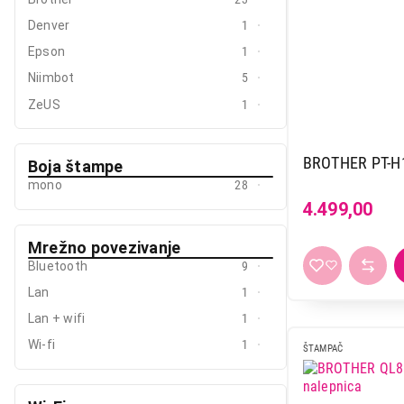
Denver
1
Mali kućni aparati
Epson
1
Mali kuhinjski aparati
Niimbot
5
Grejanje i hlađenje
ZeUS
1
Nega tela, lepota i zdravlje
BROTHER PT-H
Boja štampe
Sport i putovanje
mono
28
Sve za kuću i baštu
4.499,00
Mrežno povezivanje
Vesa
Bluetooth
9
Lan
1
Lan + wifi
1
Wi-fi
1
ŠTAMPAČ