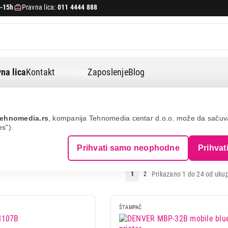
-15h
Pravna lica:
011 4444 888
na lica
Kontakt
eKatalog
Zaposlenje
Blog
ehnomedia.rs
, kompanija Tehnomedia centar d.o.o. može da saču
es").
 ŠTAMPAČI
Prihvati samo neophodne
Prihvat
Prikazano 1 do 24 od ukup
1
2
ŠTAMPAČ