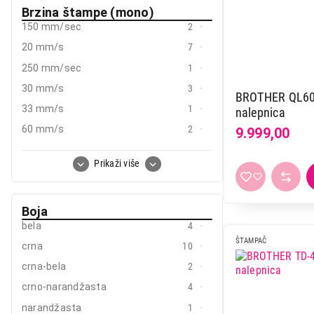
Brzina štampe (mono)
150 mm/sec
2
20 mm/s
7
250 mm/sec
1
30 mm/s
3
BROTHER QL60
33 mm/s
1
nalepnica
60 mm/s
2
9.999,00
do 8 str/min
1
Prikaži više
Boja
bela
4
ŠTAMPAČ
crna
10
crna-bela
2
crno-narandžasta
4
narandžasta
1