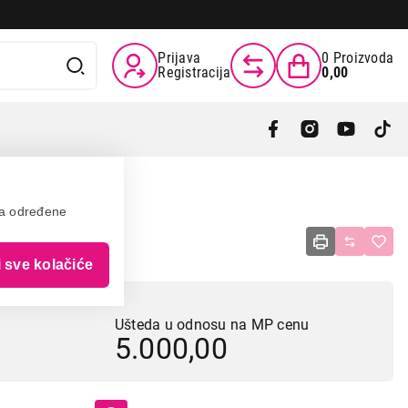
Prijava
0
Proizvoda
Registracija
0,00
va određene
i sve kolačiće
Ušteda u odnosu na MP cenu
5.000,00