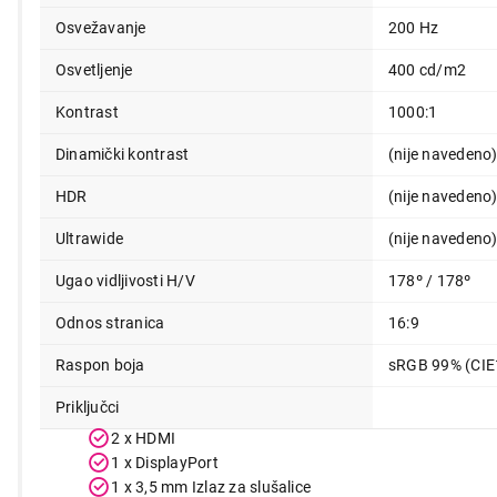
Osvežavanje
200 Hz
24.999,00
Osvetljenje
400 cd/m2
Kontrast
1000:1
Dinamički kontrast
(nije navedeno
HDR
(nije navedeno
Ultrawide
(nije navedeno
Ugao vidljivosti H/V
178º / 178º
Odnos stranica
16:9
Raspon boja
sRGB 99% (CIE
Priključci
2 x HDMI
1 x DisplayPort
1 x 3,5 mm Izlaz za slušalice