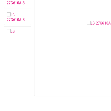
Mobilni telefoni i tableti
Mali kućni aparati
Mali kuhinjski aparati
Grejanje i hlađenje
Nega tela, lepota i zdravlje
Sport i putovanje
Sve za kuću i baštu
Vesa