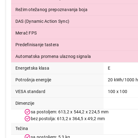
Režim otežanog prepoznavanja boja
DAS (Dynamic Action Sync)
Merač FPS
Predefinisanje tastera
Automatska promena ulaznog signala
Energetska klasa
E
Potrošnja energije
20 kWh/1000 
VESA standard
100 x 100
Dimenzije
sa postoljem: 613,2 x 544,2 x 224,5 mm
bez postolja: 613,2 x 364,5 x 49,2 mm
Težina
sa postoljem: 5,3 kg