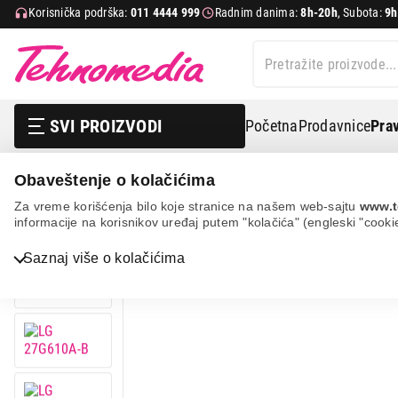
Korisnička podrška:
011 4444 999
Radnim danima:
8h-20h
, Subota:
9h
SVI PROIZVODI
Početna
Prodavnice
Prav
Obaveštenje o kolačićima
It & gaming
Monitori
Gaming monitori
Lg 27g61
Za vreme korišćenja bilo koje stranice na našem web-sajtu
www.t
informacije na korisnikov uređaj putem "kolačića" (engleski "cooki
17%
UŠTEDA.
Saznaj više o kolačićima
Bela tehnika
TV, audio, video i foto
IT & Gaming