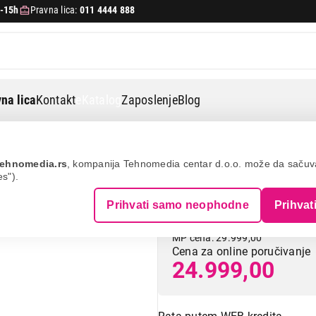
-15h
Pravna lica:
011 4444 888
na lica
Kontakt
eKatalog
Zaposlenje
Blog
0a-b
ehnomedia.rs
, kompanija Tehnomedia centar d.o.o. može da saču
es").
LG 27G610A-B
Prihvati samo neophodne
Prihvat
MP cena: 29.999,00
Cena za online poručivanje
24.999,00