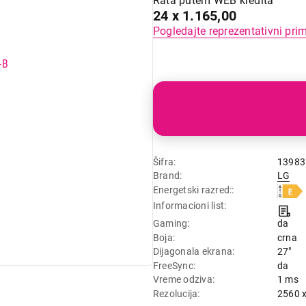
Rata putem WEB kredita
24 x 1.165,00
Pogledajte reprezentativni pri
Šifra
13983
Brand
LG
Energetski razred:
Informacioni list
Gaming
da
Boja
crna
Dijagonala ekrana
27"
FreeSync
da
Vreme odziva
1 ms
Rezolucija
2560 x