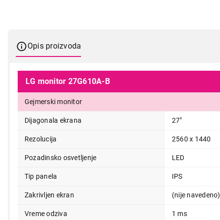
Opis proizvoda
LG monitor 27G610A-B
Gejmerski monitor
Dijagonala ekrana
27"
Rezolucija
2560 x 1440
Pozadinsko osvetljenje
LED
Tip panela
IPS
Zakrivljen ekran
(nije navedeno
Vreme odziva
1 ms