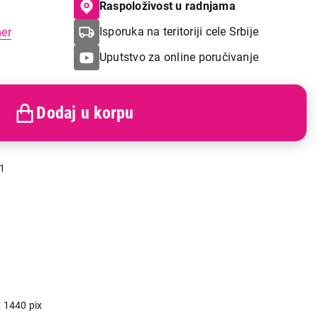
Raspoloživost u radnjama
Isporuka na teritoriji cele Srbije
mer
Uputstvo za online poručivanje
Dodaj u korpu
1
 1440 pix