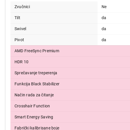
Zvučnici
Ne
Tilt
da
Swivel
da
Pivot
da
AMD FreeSync Premium
HDR 10
Sprečavanje treperenja
Funkcija Black Stabilizer
Način rada za čitanje
Crosshair Function
Smart Energy Saving
Fabrički kalibrisane boje