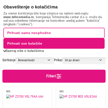
0
Obaveštenje o kolačićima
Za vreme korišćenja bilo koje stranice na našem web-sajtu
www.tehnomedia.rs
, kompanija Tehnomedia centar d.o.o. može da
sačuva određene informacije na korisnikov uređaj putem "kolačića"
It & gaming
Periferije
Miševi
(engleski "cookies").
MIŠEVI
Prihvati samo neophodne
Prihvati sve kolačiće
1
2
3
...
29
Saznaj više o kolačićima
Sortiranje
Prikaz
Cena
Cena od
Cena do
Filteri
MIS
MIS
Podgrupa
Gaming Miševi