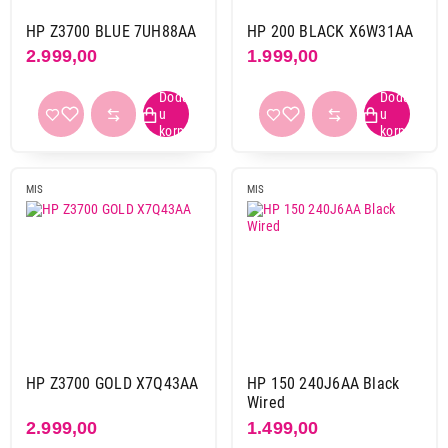
Hama
32
HP Z3700 BLUE 7UH88AA
HP 200 BLACK X6W31AA
Havit
3
2.999,00
1.999,00
Hp
13
Hyperx
9
Lenovo
1
Logitech
111
Lorgar
3
MIS
MIS
Marvo
41
Meetion
27
Moye
1
Ms
12
Ms industrial
2
Rampage
29
Rapoo
2
HP Z3700 GOLD X7Q43AA
HP 150 240J6AA Black
Razer
24
Wired
Redragon
25
2.999,00
1.499,00
Spawn
25