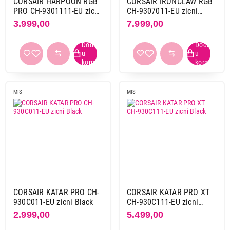
CORSAIR HARPOON RGB
CORSAIR IRONCLAW RGB
crno-plava
3
PRO CH-9301111-EU zicni
CH-9307011-EU zicni
Black
Black
crno-srebrna
1
3.999,00
7.999,00
crno-zelena
2
crno-žuta
3
crvena
18
ljubičasta
8
2.999,00
narandžasta
1
MIS
MIS
MISEVI
ostale boje
29
HP Z3700 V0L79AA crni
Proizvod je dodat u korpu.
plava
30
plavo-siva
1
Ukupno u korpi:
0,00
roze
32
siva
32
siva-roze
1
Nastavi kupovinu
srebrna
1
CORSAIR KATAR PRO CH-
CORSAIR KATAR PRO XT
transparentna
1
930C011-EU zicni Black
CH-930C111-EU zicni
Black
višebojna
13
2.999,00
5.499,00
Završi kupovinu
zelena
12