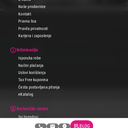
Naše prodavnice
Kontakt
Pravna lica
Pravila privatnosti
Karijera i zaposlenje
Informacije
Isporuka robe
Načini plaćanja
Uslovi korišćenja
Tax Free kupovina
Česta postavljana pitanja
eKatalog
Korisnički servis
Svi brendovi
Vraćanje robe
BLOG