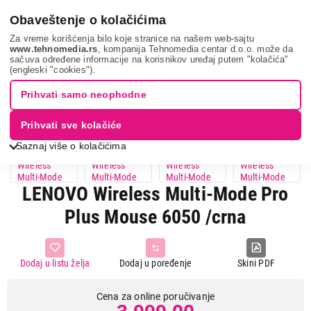
0
Obaveštenje o kolačićima
Za vreme korišćenja bilo koje stranice na našem web-sajtu
www.tehnomedia.rs
, kompanija Tehnomedia centar d.o.o. može da
sačuva određene informacije na korisnikov uređaj putem "kolačića"
It & gaming
Periferije
Miševi
Lenovo wireless...
(engleski "cookies").
Prihvati samo neophodne
Prihvati sve kolačiće
Saznaj više o kolačićima
LENOVO Wireless Multi-Mode Pro
Plus Mouse 6050 /crna
Dodaj u listu želja
Dodaj u poređenje
Skini PDF
Cena za online poručivanje