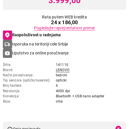
3.999,00
Rata putem WEB kredita
24 x 186,00
Pogledajte reprezentativni primer
Raspoloživost u radnjama
Isporuka na teritoriji cele Srbije
Uputstvo za online poručivanje
Šifra
141110
Brand
LENOVO
Način povezivanja
bezicni
Tip senzora (optički/laserski)
opticki
Broj tastera
6
Rezolucija
4000 dpi
Konekcija
Bluetooth + USB nano adapter
Boja
crna
Opis proizvoda