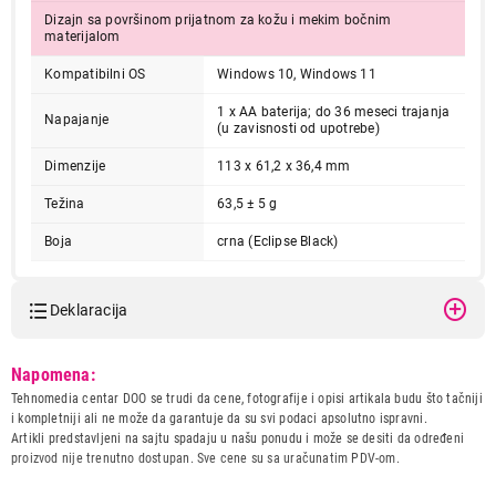
Dizajn sa površinom prijatnom za kožu i mekim bočnim
materijalom
Kompatibilni OS
Windows 10, Windows 11
1 x AA baterija; do 36 meseci trajanja
Napajanje
(u zavisnosti od upotrebe)
Dimenzije
113 x 61,2 x 36,4 mm
3.999,00
Težina
63,5 ± 5 g
MISEVI
LENOVO Wireless Multi-Mode Pro Plus
Boja
crna (Eclipse Black)
Mouse 6050 /crna
Proizvod je dodat u korpu.
Deklaracija
Ukupno u korpi:
0,00
Model:
LENOVO Wireless Multi-Mode
Napomena:
Pro Plus Mouse 6050 /crna
Tehnomedia centar DOO se trudi da cene, fotografije i opisi artikala budu što tačniji
Naziv i vrsta robe:
MIS
i kompletniji ali ne može da garantuje da su svi podaci apsolutno ispravni.
Nastavi kupovinu
Uvoznik:
Comtrade Distribution DOO
Artikli predstavljeni na sajtu spadaju u našu ponudu i može se desiti da određeni
proizvod nije trenutno dostupan. Sve cene su sa uračunatim PDV-om.
Zemlja porekla:
KINA
Prava potrošača:
Zagarantovana sva prava