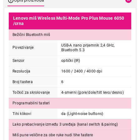
Lenovo miš Wireless Multi-Mode Pro Plus Mouse 6050
/crna
Bežični Bluetooth miš
USB-A nano prijemnik 2,4 GHz,
Povezivanje
Bluetooth 5.3
Senzor
optički (IR)
Rezolucija
1600 / 2400 / 4000 dpi
Broj tastera
6
Točkić za skrolovanje
4-smerni (gore/dole/tilt levo/desno)
Programabilni tasteri
Tihi klikovi
da (Light-noise buttons)
Lako prebacivanje između 3 uređaja (kanal switch & pairing)
Miš pune veličine za obe ruke nudi tihe tastere