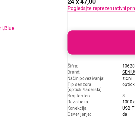
24 x 47,00
Pogledajte reprezentativni pri
Šifra
10628
Brand
GENIU
Način povezivanja
zicni
Tip senzora
optick
(optički/laserski)
Broj tastera
3
Rezolucija
1000 d
Konekcija
USB T
Osvetljenje
da