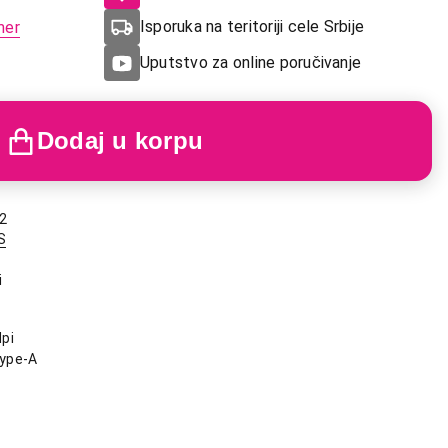
Isporuka na teritoriji cele Srbije
mer
Uputstvo za online poručivanje
Dodaj u korpu
2
S
i
pi
ype-A