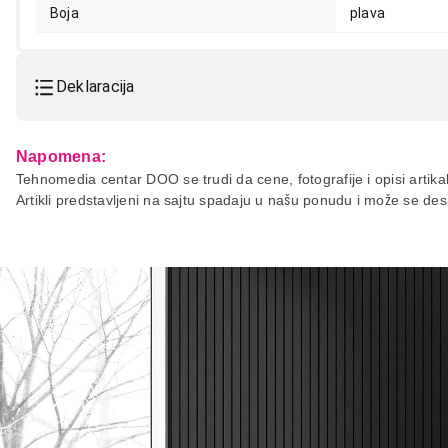
Boja
plava
Deklaracija
Model:
GENIUS DX-Mini,Blue
Napomena:
Naziv i vrsta robe:
MIS
Tehnomedia centar DOO se trudi da cene, fotografije i opisi artikal
Artikli predstavljeni na sajtu spadaju u našu ponudu i može se de
Uvoznik:
PC Centar
Zemlja porekla:
Kina
Prava potrošača:
Zagarantovana sva prava kup