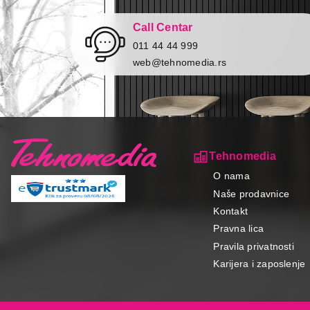
Call Centar
011 44 44 999
web@tehnomedia.rs
Tehnomedia
O nama
Naše prodavnice
Kontakt
Pravna lica
Pravila privatnosti
Karijera i zaposlenje