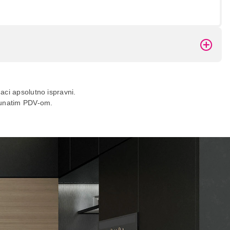
daci apsolutno ispravni.
ačunatim PDV-om.