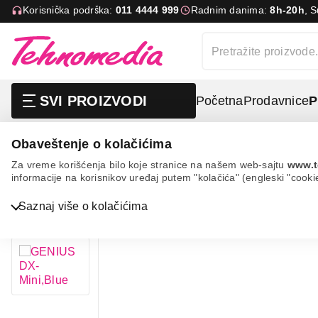
Korisnička podrška:
011 4444 999
Radnim danima:
8h-20h
, 
SVI PROIZVODI
Početna
Prodavnice
P
Obaveštenje o kolačićima
It & gaming
Periferije
Miševi
Genius dx-mini
Za vreme korišćenja bilo koje stranice na našem web-sajtu
www.t
informacije na korisnikov uređaj putem "kolačića" (engleski "cooki
Bela tehnika
Saznaj više o kolačićima
TV, audio, video i foto
IT & Gaming
Mobilni telefoni i tableti
Mali kućni aparati