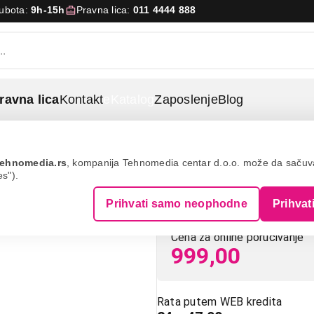
Subota:
9h-15h
Pravna lica:
011 4444 888
ravna lica
Kontakt
eKatalog
Zaposlenje
Blog
,blue
ehnomedia.rs
, kompanija Tehnomedia centar d.o.o. može da saču
es").
GENIUS DX-Mi
Prihvati samo neophodne
Prihvat
Cena za online poručivanje
999,00
Rata putem WEB kredita