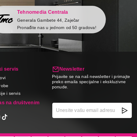
Tehnomedia Centrala
Generala Gambete 44, Zaječar
Pronađite nas u jednom od 50 gradova!
i servis
Newsletter
Prijavite se na naš newsletter i primajte
ovi
preko emaila specijalne i ekskluzivne
robe
ponude.
je i servis
nas na društvenim
a