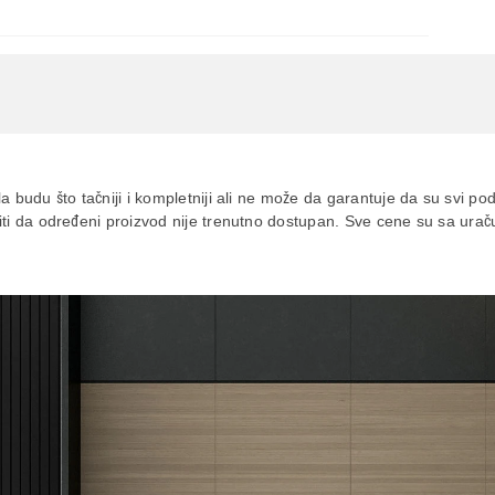
a budu što tačniji i kompletniji ali ne može da garantuje da su svi po
siti da određeni proizvod nije trenutno dostupan. Sve cene su sa ur
aca po osnovu zakona o zaštiti potrošača