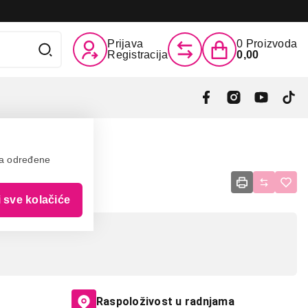
Prijava
0
Proizvoda
Registracija
0,00
va određene
ni,Blue
i sve kolačiće
Raspoloživost u radnjama