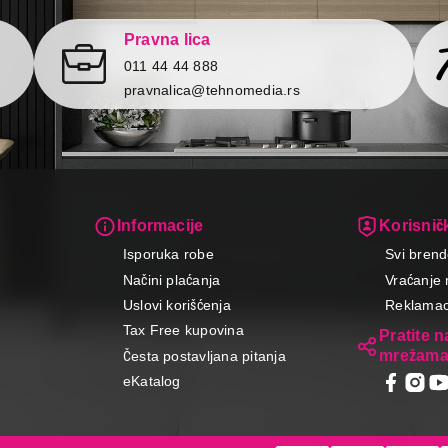
Pravna lica
011 44 44 888
pravnalica@tehnomedia.rs
Informacije
Korisničk
Isporuka robe
Svi brend
Načini plaćanja
Vraćanje 
Uslovi korišćenja
Reklamaci
Tax Free kupovina
Pratite 
mrežam
Česta postavljana pitanja
eKatalog