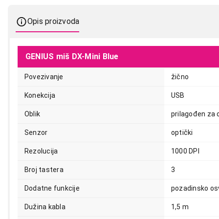
Opis proizvoda
GENIUS miš DX-Mini Blue
Povezivanje
žično
Konekcija
USB
Oblik
prilagođen za 
999,00
Senzor
optički
Rezolucija
1000 DPI
Broj tastera
3
Dodatne funkcije
pozadinsko osv
Dužina kabla
1,5 m