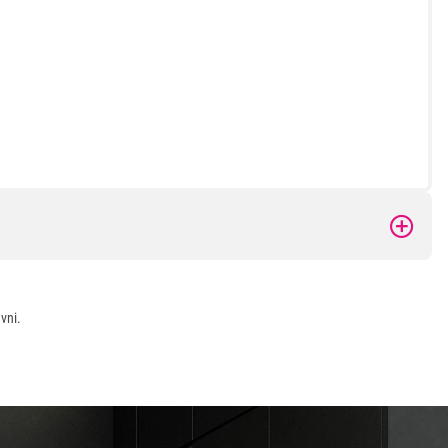
 kupovinu
vni.