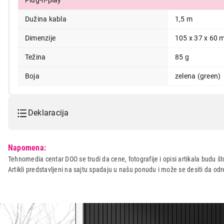
Plug-n-play
Dužina kabla
1,5 m
Dimenzije
105 x 37 x 60
Težina
85 g
Boja
zelena (green)
Deklaracija
Model:
GENIUS DX-120 USB GREEN
Napomena:
Naziv i vrsta robe:
MIS
Tehnomedia centar DOO se trudi da cene, fotografije i opisi artikala budu što
Artikli predstavljeni na sajtu spadaju u našu ponudu i može se desiti da o
Uvoznik:
Zemlja porekla:
Prava potrošača:
Zagarantovana sva prava kup