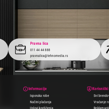
Pravna lica
011 44 44 888
pravnalica@tehnomedia.rs
Informacije
Korisnički
Isporuka robe
Svi brendo
Načini plaćanja
Vraćanje r
Uslovi korišćenja
Reklamacije