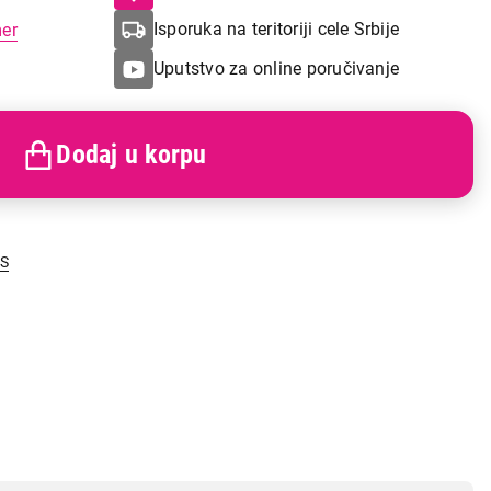
Isporuka na teritoriji cele Srbije
mer
Uputstvo za online poručivanje
Dodaj u korpu
US
i