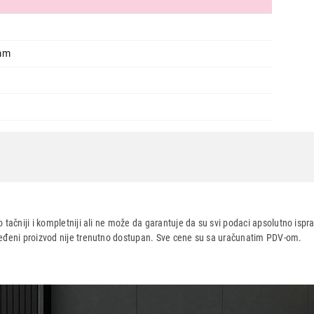
Nastavi kupovinu
Završi
 mm
 tačniji i kompletniji ali ne može da garantuje da su svi podaci apsolutno ispra
dređeni proizvod nije trenutno dostupan. Sve cene su sa uračunatim PDV-om.
aca po osnovu zakona o zaštiti potrošača