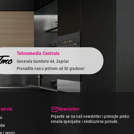
Tehnomedia Centrala
Generala Gambete 44, Zaječar
Pronađite nas u jednom od 50 gradova!
 servis
Newsletter
Prijavite se na naš newsletter i primajte preko
vi
emaila specijalne i ekskluzivne ponude.
obe
 i servis