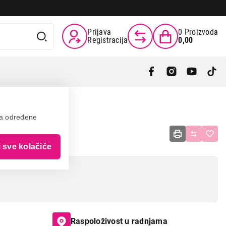
Prijava
0
Proizvoda
Registracija
0,00
va određene
USB GREEN
i sve kolačiće
Raspoloživost u radnjama