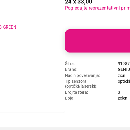
24 x 33,00
Pogledajte reprezentativni pri
Šifra
91987
Brand
GENI
Način povezivanja
zicni
Tip senzora
optick
(optički/laserski)
Broj tastera
3
Boja
zeleni