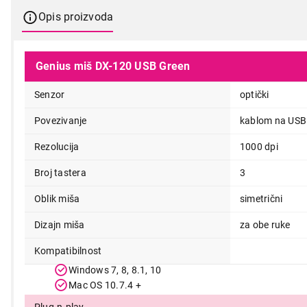
Opis proizvoda
Genius miš DX-120 USB Green
Senzor
optički
Povezivanje
kablom na USB
Rezolucija
1000 dpi
Broj tastera
3
Oblik miša
simetrični
699,00
Dizajn miša
za obe ruke
Kompatibilnost
Windows 7, 8, 8.1, 10
Mac OS 10.7.4 +