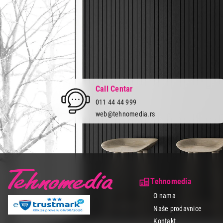
Call Centar
011 44 44 999
web@tehnomedia.rs
Tehnomedia
O nama
Naše prodavnice
Kontakt