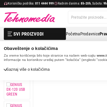
Korisnička podrška:
011 4444 999
Radnim danima:
8h-20h
, Subota:
9h
SVI PROIZVODI
Početna
Prodavnice
Prav
Obaveštenje o kolačićima
It & gaming
Periferije
Miševi
Genius dx-120 usb
Za vreme korišćenja bilo koje stranice na našem web-sajtu
www.t
informacije na korisnikov uređaj putem "kolačića" (engleski "cooki
Bela tehnika
Saznaj više o kolačićima
TV, audio, video i foto
IT & Gaming
Mobilni telefoni i tableti
Mali kućni aparati