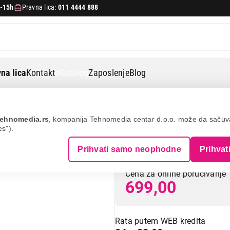
-15h
Pravna lica:
011 4444 888
na lica
Kontakt
eKatalog
Zaposlenje
Blog
 green
ehnomedia.rs
, kompanija Tehnomedia centar d.o.o. može da saču
es").
GENIUS DX-120 
Prihvati samo neophodne
Prihvat
Cena za online poručivanje
699,00
Rata putem WEB kredita