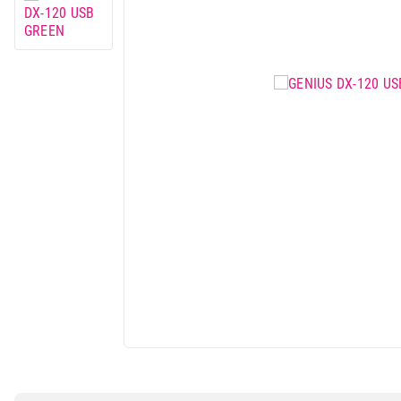
Mali kuhinjski aparati
Grejanje i hlađenje
Nega tela, lepota i zdravlje
Sport i putovanje
Sve za kuću i baštu
Vesa