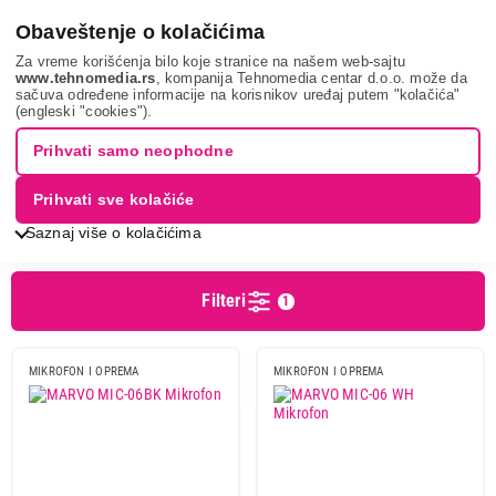
0
Obaveštenje o kolačićima
Za vreme korišćenja bilo koje stranice na našem web-sajtu
www.tehnomedia.rs
, kompanija Tehnomedia centar d.o.o. može da
sačuva određene informacije na korisnikov uređaj putem "kolačića"
It & gaming
Periferije
Mikrofoni
MARVO
(engleski "cookies").
MIKROFONI - MARVO
Prihvati samo neophodne
Prihvati sve kolačiće
Sortiranje
Prikaz
Saznaj više o kolačićima
Filteri
1
Cena
Cena od
Cena do
MIKROFON I OPREMA
MIKROFON I OPREMA
Podgrupa
Gaming Mikrofoni