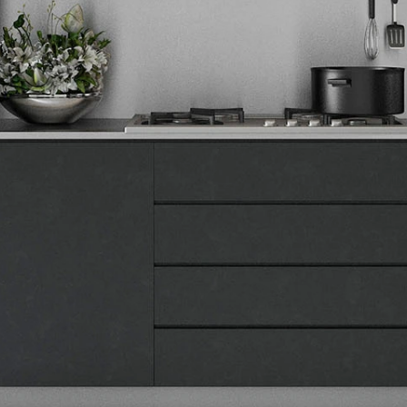
Tehnomedia
O nama
Naše prodavnice
Kontakt
Pravna lica
Pravila privatnosti
Karijera i zaposlenje
Informacije
Isporuka robe
Načini plaćanja
Uslovi korišćenja
Tax Free kupovina
Česta postavljana pitanja
eKatalog