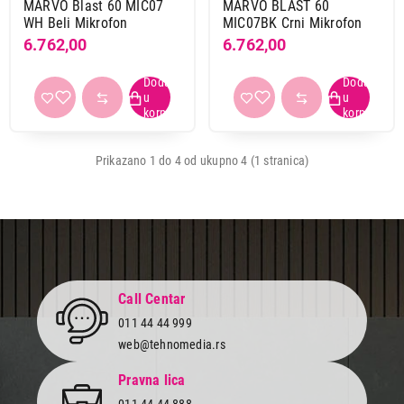
MARVO Blast 60 MIC07
MARVO BLAST 60
Trust
8
WH Beli Mikrofon
MIC07BK Crni Mikrofon
White shark
4
6.762,00
6.762,00
Namena
Za računar
4
Prikazano 1 do 4 od ukupno 4 (1 stranica)
Povezivanje
USB
2
Obriši filtere
Primeni filtere
Call Centar
011 44 44 999
web@tehnomedia.rs
2.799,00
MIKROFONI I OPREMA
Pravna lica
MARVO MIC-06BK Mikrofon