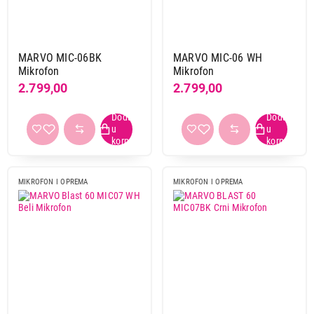
Žični Mikrofoni
Bezicni Mikrofoni
MARVO MIC-06BK
MARVO MIC-06 WH
Brend
Mikrofon
Mikrofon
Audio technica
1
2.799,00
2.799,00
Gembird
2
Hama
2
Hoco
2
Hohem
2
Hyperx
3
MIKROFON I OPREMA
MIKROFON I OPREMA
JBL
6
Marvo
4
Moye
1
Rampage
3
Razer
1
Redragon
1
Thronmax
4