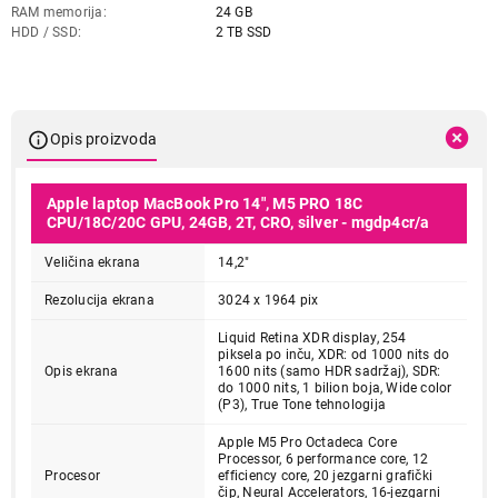
RAM memorija
24 GB
HDD / SSD
2 TB SSD
Opis proizvoda
Apple laptop MacBook Pro 14", M5 PRO 18C
CPU/18C/20C GPU, 24GB, 2T, CRO, silver - mgdp4cr/a
Veličina ekrana
14,2"
Rezolucija ekrana
3024 x 1964 pix
Liquid Retina XDR display, 254
piksela po inču, XDR: od 1000 nits do
Opis ekrana
1600 nits (samo HDR sadržaj), SDR:
do 1000 nits, 1 bilion boja, Wide color
(P3), True Tone tehnologija
Apple M5 Pro Octadeca Core
Processor, 6 performance core, 12
Procesor
efficiency core, 20 jezgarni grafički
čip, Neural Accelerators, 16-jezgarni