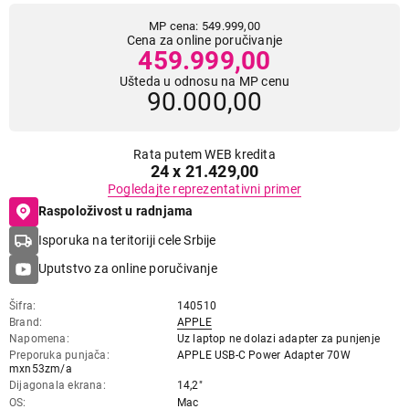
MP cena: 549.999,00
Cena za online poručivanje
459.999,00
Ušteda u odnosu na MP cenu
90.000,00
Rata putem WEB kredita
24 x 21.429,00
Pogledajte reprezentativni primer
Raspoloživost u radnjama
Isporuka na teritoriji cele Srbije
Uputstvo za online poručivanje
Šifra
140510
Brand
APPLE
Napomena
Uz laptop ne dolazi adapter za punjenje
Preporuka punjača
APPLE USB-C Power Adapter 70W
mxn53zm/a
Dijagonala ekrana
14,2"
OS
Mac