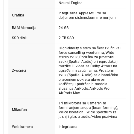
Neural Engine
Integrisana Apple M5 Pro sa
Grafika
deljenom sistemskom memorijom
RAM Memorija
24 GB
SSD disk
2 TB SSD
High-fidelity sistem sa šest zvučnika i
force-cancelling wooferima, Wide
stereo zvuk, Podrška za prostorni
zvuk (Spatial Audio) pri reprodukciji
muzike ili videa sa Dolby Atmos na
459.999,00
Zvučnici
ugrađenim zvučnicima, Prostorni
LAPTOPOVI
zvuk (Spatial Audio) sa dinamičkim
APPLE APPLE MacBook Pro 14", M5 PRO
praćenjem pokreta glave pri
korišćenju podržanih modela
18C CPU/18C/20C GPU, 24GB, 2T, CRO,
slušalica AirPods, AirPods Pro i
AirPods Max
silver - mgdp4cr/a
Proizvod je dodat u korpu.
Tri mikrofona sa usmerenim
formiranjem snopa (beamforming),
Mikrofon
Voice Isolation i Wide Spectrum za
jasniji glas u audio/video pozivima
Ukupno u korpi:
0,00
Web kamera
Integrisana