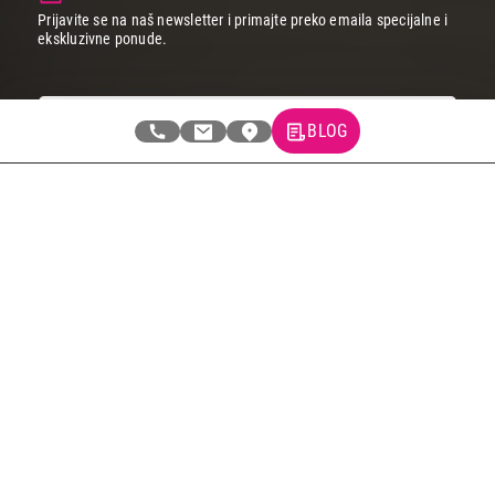
Prijavite se na naš newsletter i primajte preko emaila specijalne i
ekskluzivne ponude.
BLOG
Tehnomedia
O nama
Naše prodavnice
Kontakt
Pravna lica
Pravila privatnosti
Karijera i zaposlenje