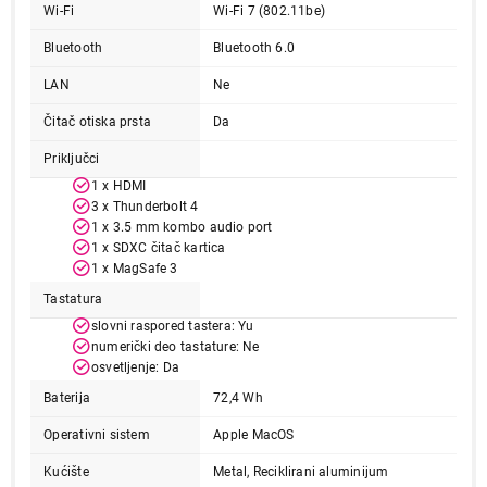
Nastavi kupovinu
Wi-Fi
Wi-Fi 7 (802.11be)
Bluetooth
Bluetooth 6.0
LAN
Ne
Završi kupovinu
Čitač otiska prsta
Da
Priključci
1 x HDMI
3 x Thunderbolt 4
1 x 3.5 mm kombo audio port
1 x SDXC čitač kartica
1 x MagSafe 3
Tastatura
slovni raspored tastera: Yu
numerički deo tastature: Ne
osvetljenje: Da
Baterija
72,4 Wh
Operativni sistem
Apple MacOS
Kućište
Metal, Reciklirani aluminijum