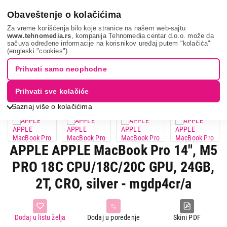
0
Obaveštenje o kolačićima
Za vreme korišćenja bilo koje stranice na našem web-sajtu
www.tehnomedia.rs
, kompanija Tehnomedia centar d.o.o. može da
sačuva određene informacije na korisnikov uređaj putem "kolačića"
It & gaming
Laptopovi
Macbook
Apple apple mac...
(engleski "cookies").
Prihvati samo neophodne
16%
UŠTEDA.
Prihvati sve kolačiće
Saznaj više o kolačićima
APPLE APPLE MacBook Pro 14", M5
PRO 18C CPU/18C/20C GPU, 24GB,
2T, CRO, silver - mgdp4cr/a
Dodaj u listu želja
Dodaj u poređenje
Skini PDF