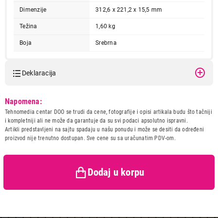
Dimenzije
312,6 x 221,2 x 15,5 mm
Težina
1,60 kg
Boja
Srebrna
Deklaracija
Model:
APPLE APPLE MacBook Pro
Napomena:
14", M5 PRO 18C
Tehnomedia centar DOO se trudi da cene, fotografije i opisi artikala budu što tačniji
CPU/18C/20C GPU, 24GB, 2T,
i kompletniji ali ne može da garantuje da su svi podaci apsolutno ispravni.
CRO, silver - mgdp4cr/a
Artikli predstavljeni na sajtu spadaju u našu ponudu i može se desiti da određeni
Naziv i vrsta robe:
LAPTOP
proizvod nije trenutno dostupan. Sve cene su sa uračunatim PDV-om.
Uvoznik:
TEHNOMEDIA CENTAR DOO
Zemlja porekla:
Kina
Prava potrošača:
Zagarantovana sva prava
Dodaj u korpu
kupaca po osnovu zakona o
zaštiti potrošača