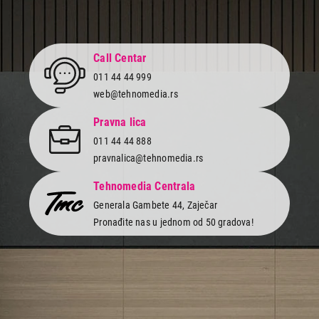
Call Centar
011 44 44 999
web@tehnomedia.rs
Pravna lica
011 44 44 888
pravnalica@tehnomedia.rs
Tehnomedia Centrala
Generala Gambete 44, Zaječar
Pronađite nas u jednom od 50 gradova!
Newsletter