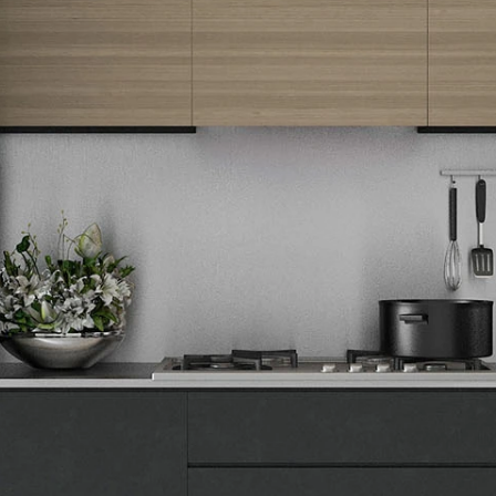
Prijavite se na naš newsletter i primajte preko emaila specijalne i
ekskluzivne ponude.
Tehnomedia
O nama
Naše prodavnice
Kontakt
Pravna lica
Pravila privatnosti
Karijera i zaposlenje