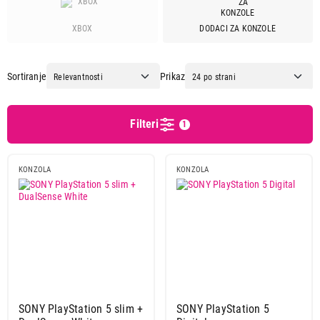
Nintendo
2
Sony
7
XBOX
DODACI ZA KONZOLE
Obriši filtere
Sortiranje
Prikaz
Primeni filtere
Filteri
1
KONZOLA
KONZOLA
SONY PlayStation 5 slim +
SONY PlayStation 5