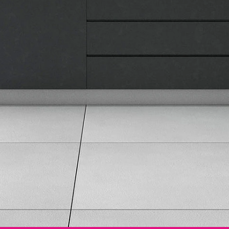
Informacije
Isporuka robe
Načini plaćanja
Uslovi korišćenja
Tax Free kupovina
Česta postavljana pitanja
eKatalog
Korisnički servis
Svi brendovi
Vraćanje robe
Reklamacije i servis
Pratite nas na društvenim mrežama