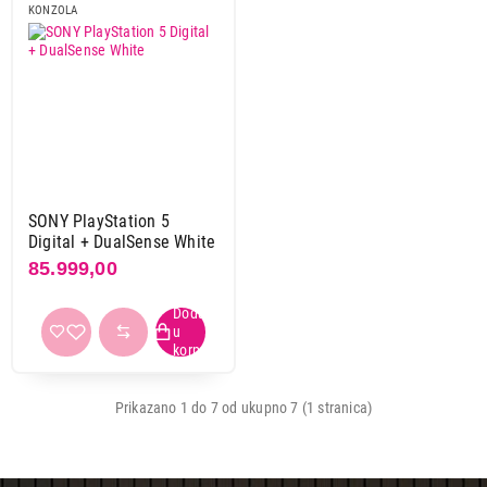
KONZOLA
92.999,00
KONZOLE
SONY PlayStation 5 slim + DualSense
White
Proizvod je dodat u korpu.
Ukupno u korpi:
0,00
SONY PlayStation 5
Digital + DualSense White
Nastavi kupovinu
85.999,00
Završi kupovinu
Prikazano 1 do 7 od ukupno 7 (1 stranica)