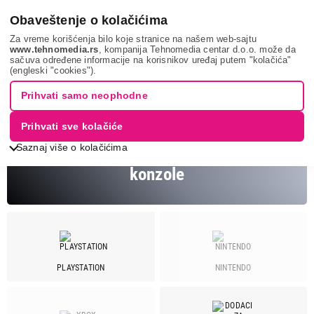
0
Obaveštenje o kolačićima
Za vreme korišćenja bilo koje stranice na našem web-sajtu
www.tehnomedia.rs
, kompanija Tehnomedia centar d.o.o. može da
sačuva određene informacije na korisnikov uređaj putem "kolačića"
It & gaming
Konzole
SONY
(engleski "cookies").
KONZOLE - SONY
Prihvati samo neophodne
Prihvati sve kolačiće
Saznaj više o kolačićima
Pogledaj Sony Playstation 5
konzole
Cena
Cena od
Cena do
PLAYSTATION
NINTENDO
Brend
Comicell
2