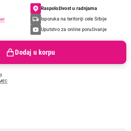
Raspoloživost u radnjama
Isporuka na teritoriji cele Srbije
mer
Uputstvo za online poručivanje
Dodaj u korpu
3
MEC