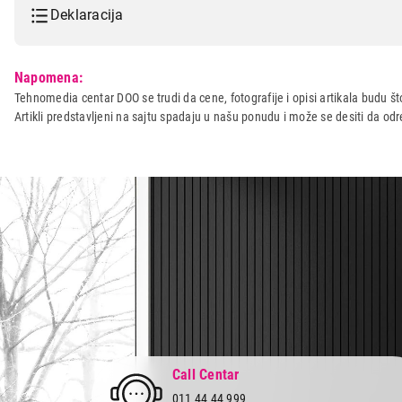
Deklaracija
Model:
SOCOMEC Npe-1000-lcd ne
Napomena:
Naziv i vrsta robe:
ELEKTRO ZASTITA I NAPAJ
Tehnomedia centar DOO se trudi da cene, fotografije i opisi artikala budu što
Artikli predstavljeni na sajtu spadaju u našu ponudu i može se desiti da o
Uvoznik:
ATOM PARTNER
Zemlja porekla:
KINA
Prava potrošača:
Zagarantovana sva prava kup
Call Centar
011 44 44 999