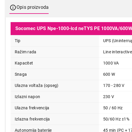
Opis proizvoda
Socomec UPS Npe-1000-lcd neTYS PE 1000VA/600
Tip
UPS (Uninterru
Ražim rada
Line interactive
Kapacitet
1000 VA
Snaga
600 W
Ulazna voltaža (opseg)
170 - 280 V
Izlazni napon
230 V
Ulazna frekvencija
50 / 60 Hz
Izlazna frekvencija
50/60 Hz ±1%
23.999,00
Autonomija baterije
45 min (PC + 1