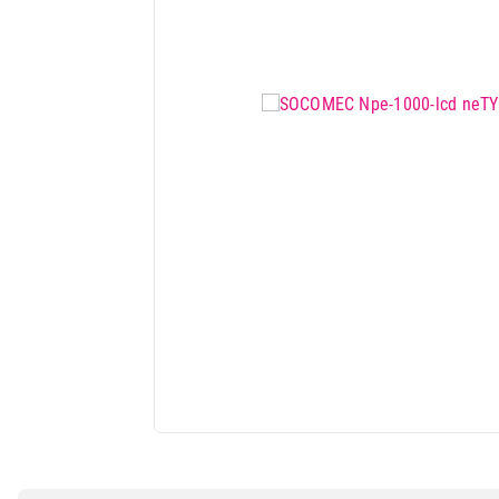
Mali kuhinjski aparati
Grejanje i hlađenje
Nega tela, lepota i zdravlje
Sport i putovanje
Sve za kuću i baštu
Vesa