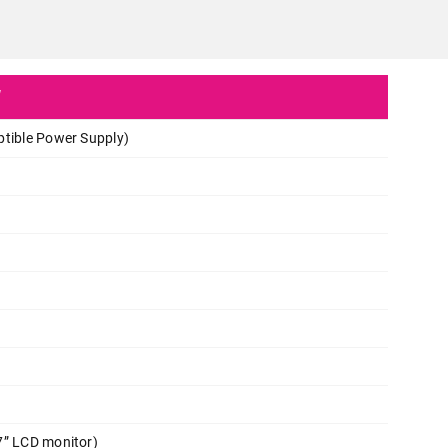
W
ptible Power Supply)
ELEKTRO ZASTITE I NAPAJANJA
SOCOMEC Npe-1000-lcd neTYS P
7” LCD monitor)