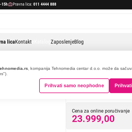
-15h
Pravna lica:
011 4444 888
na lica
Kontakt
eKatalog
Zaposlenje
Blog
Socomec npe-1000-lcd netys pe 1000va/600w
ehnomedia.rs
, kompanija Tehnomedia centar d.o.o. može da saču
es").
SOCOMEC Npe-10
Prihvati samo neophodne
Prihvat
1000VA/600W
Cena za online poručivanje
23.999,00