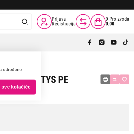
Prijava
0
Proizvoda
Registracija
0,00
va određene
00-lcd neTYS PE
i sve kolačiće