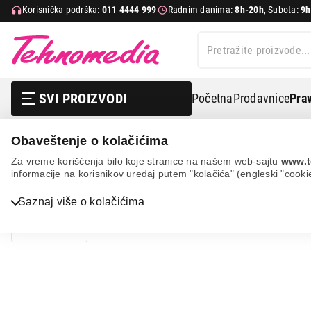
Korisnička podrška:
011 4444 999
Radnim danima:
8h-20h
, Subota:
9h
SVI PROIZVODI
Početna
Prodavnice
Prav
Obaveštenje o kolačićima
It & gaming
Elektro zaštita i napajanja
Ups uređaji
Za vreme korišćenja bilo koje stranice na našem web-sajtu
www.t
informacije na korisnikov uređaj putem "kolačića" (engleski "cooki
Bela tehnika
Saznaj više o kolačićima
TV, audio, video i foto
IT & Gaming
Mobilni telefoni i tableti
Mali kućni aparati