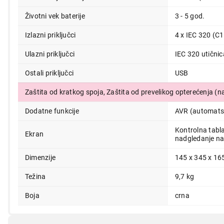
Životni vek baterije
3 - 5 god.
Izlazni priključci
4 x IEC 320 (C
Ulazni priključci
IEC 320 utičnic
Ostali priključci
USB
Zaštita od kratkog spoja, Zaštita od prevelikog opterećenja 
Dodatne funkcije
AVR (automatsk
Kontrolna tabl
Ekran
nadgledanje na
Dimenzije
145 x 345 x 1
Težina
9,7 kg
Boja
crna