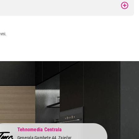
vni.
Tehnomedia Centrala
Generala Gambete 44, Zaječar