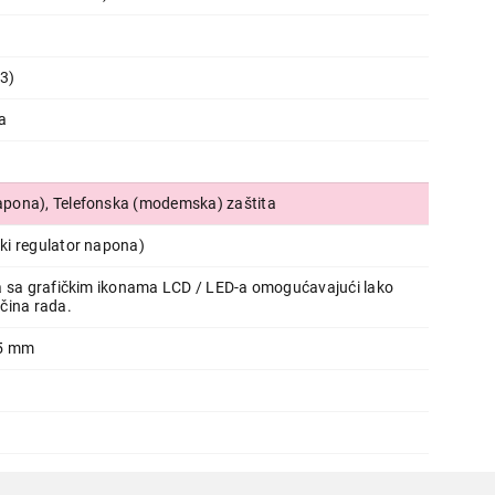
1000VA/600W
Proizvod je dodat u korpu.
13)
a
Ukupno u korpi:
0,00
(napona), Telefonska (modemska) zaštita
Nastavi kupovinu
Završi
i regulator napona)
a sa grafičkim ikonama LCD / LED-a omogućavajući lako
čina rada.
65 mm