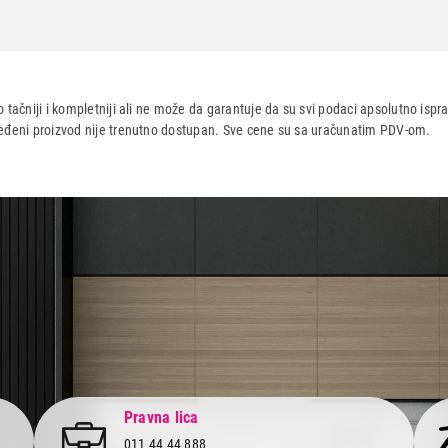
TYS PE 1000VA/600W
ANJE
 tačniji i kompletniji ali ne može da garantuje da su svi podaci apsolutno ispra
dređeni proizvod nije trenutno dostupan. Sve cene su sa uračunatim PDV-om.
aca po osnovu zakona o zaštiti potrošača
Pravna lica
011 44 44 888