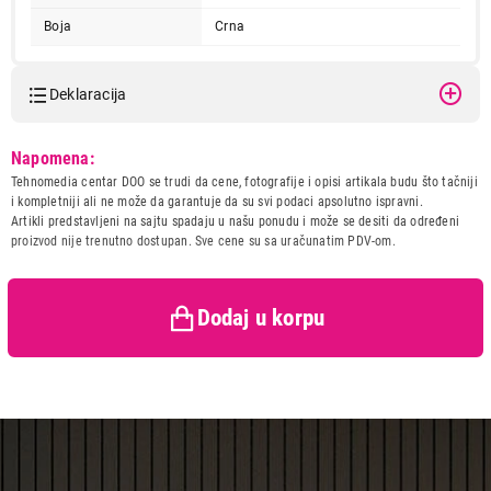
Boja
Crna
Deklaracija
Model:
GTEC PLN-850 850VA/480W
11.999,00
Napomena:
UPS
ELEKTRO ZASTITE I NAPAJANJA
Tehnomedia centar DOO se trudi da cene, fotografije i opisi artikala budu što tačniji
GTEC PLN-850 850VA/480W UPS
Naziv i vrsta robe:
ELEKTRO ZASTITA I
i kompletniji ali ne može da garantuje da su svi podaci apsolutno ispravni.
NAPAJANJE
Proizvod je dodat u korpu.
Artikli predstavljeni na sajtu spadaju u našu ponudu i može se desiti da određeni
Uvoznik:
TELIT POWER DOO
proizvod nije trenutno dostupan. Sve cene su sa uračunatim PDV-om.
Zemlja porekla:
Kina
Ukupno u korpi:
0,00
Prava potrošača:
Zagarantovana sva prava
kupaca po osnovu zakona o
Dodaj u korpu
zaštiti potrošača
Nastavi kupovinu
Završi kupovinu