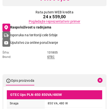
Rata putem WEB kredita
24 x 559,00
Pogledajte reprezentativni primer
Raspoloživost u radnjama
Isporuka na teritoriji cele Srbije
Uputstvo za online poručivanje
Šifra
131805
Brand
GTEC
Opis proizvoda
GTEC Ups PLN-850 850VA/480W
Snaga
850 VA, 480 W