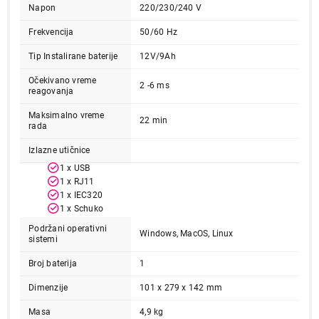
Napon
220/230/240 V
Frekvencija
50/60 Hz
Tip Instalirane baterije
12V/9Ah
Očekivano vreme
2 -6 ms
reagovanja
Maksimalno vreme
22 min
rada
Izlazne utičnice
1 x USB
1 x RJ11
1 x IEC320
1 x Schuko
Podržani operativni
Windows, MacOS, Linux
sistemi
Broj baterija
1
Dimenzije
101 x 279 x 142 mm
Masa
4,9 kg