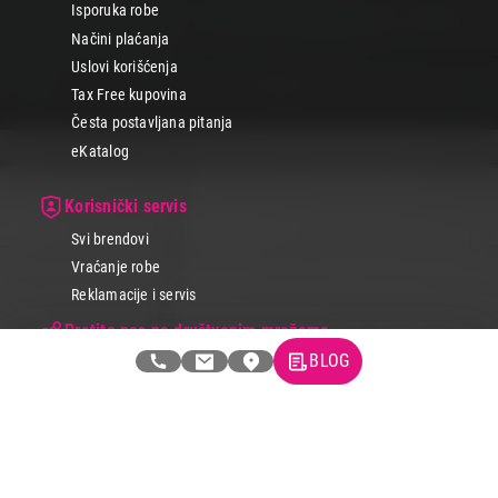
Isporuka robe
Načini plaćanja
Uslovi korišćenja
Tax Free kupovina
Česta postavljana pitanja
eKatalog
Korisnički servis
Svi brendovi
Vraćanje robe
Reklamacije i servis
Pratite nas na društvenim mrežama
BLOG
© 2026 Tehnomedia centar d.o.o.