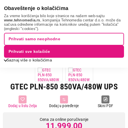
0
Obaveštenje o kolačićima
Za vreme korišćenja bilo koje stranice na našem web-sajtu
www.tehnomedia.rs
, kompanija Tehnomedia centar d.o.o. može da
sačuva određene informacije na korisnikov uređaj putem "kolačića"
It & gaming
Elektro zaštita i napajanja
Ups uređaji
Gtec
(engleski "cookies").
pln-850 85...
Prihvati samo neophodne
Prihvati sve kolačiće
Saznaj više o kolačićima
GTEC PLN-850 850VA/480W UPS
Dodaj u listu želja
Dodaj u poređenje
Skini PDF
Cena za online poručivanje
11.999,00