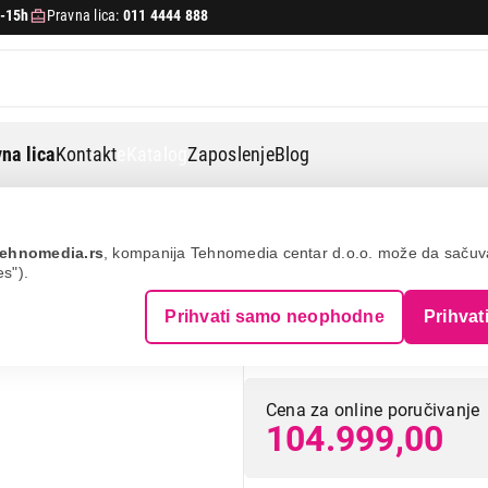
-15h
Pravna lica:
011 4444 888
na lica
Kontakt
eKatalog
Zaposlenje
Blog
n 5 5600x/16gb/m.2 1tb/rtx 5060/650w
ehnomedia.rs
, kompanija Tehnomedia centar d.o.o. može da saču
es").
VESA Cyberstorm
Prihvati samo neophodne
Prihvat
5600X/16GB/M.2
Cena za online poručivanje
104.999,00