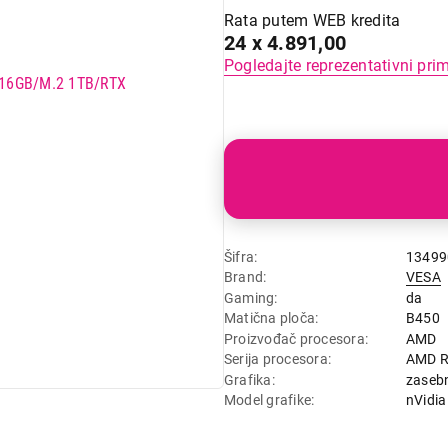
Rata putem WEB kredita
24 x 4.891,00
Pogledajte reprezentativni pri
Šifra
13499
Brand
VESA
Gaming
da
Matična ploča
B450
Proizvođač procesora
AMD
Serija procesora
AMD Ry
Grafika
zaseb
Model grafike
nVidia