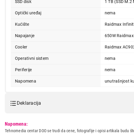
SSD disk
1 TB (SSD M.2
Optički uređaj
nema
Kućište
Raidmax Infini
Napajanje
650W Raidmax
Cooler
Raidmax AC90
Operativni sistem
nema
Periferije
nema
Napomena
unutrašnjost ku
Deklaracija
Model:
VESA Cyberstorm Ryzen 5 
Napomena:
Naziv i vrsta robe:
DESKTOP RACUNAR
Tehnomedia centar DOO se trudi da cene, fotografije i opisi artikala budu što