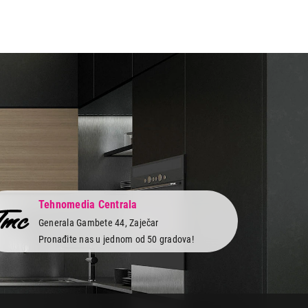
Tehnomedia Centrala
Generala Gambete 44, Zaječar
Pronađite nas u jednom od 50 gradova!