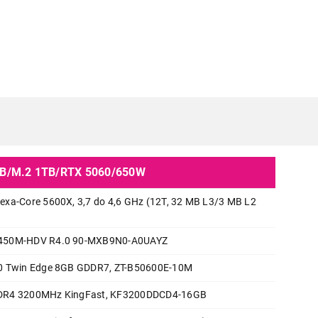
GB/M.2 1TB/RTX 5060/650W
xa-Core 5600X, 3,7 do 4,6 GHz (12T, 32 MB L3/3 MB L2
DESKTOP RAČUNARI
450M-HDV R4.0 90-MXB9N0-A0UAYZ
VESA Cyberstorm Ryzen 5 5600X
0 Twin Edge 8GB GDDR7, ZT-B50600E-10M
1TB/RTX 5060/650W
DR4 3200MHz KingFast, KF3200DDCD4-16GB
Proizvod je dodat u korpu.