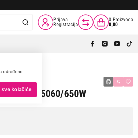
Prijava
0
Proizvoda
Registracija
0,00
va određene
 Ryzen 5
i sve kolačiće
 1TB/RTX 5060/650W