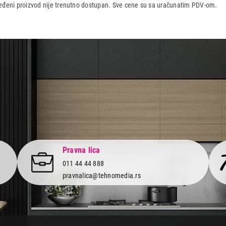
dređeni proizvod nije trenutno dostupan. Sve cene su sa uračunatim PDV-om.
aca po osnovu zakona o zaštiti potrošača
Pravna lica
011 44 44 888
pravnalica@tehnomedia.rs