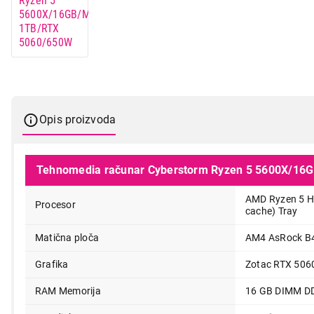
Opis proizvoda
Tehnomedia računar Cyberstorm Ryzen 5 5600X/16
AMD Ryzen 5 He
Procesor
cache) Tray
Matična ploča
AM4 AsRock B
104.999,00
Grafika
Zotac RTX 506
RAM Memorija
16 GB DIMM D