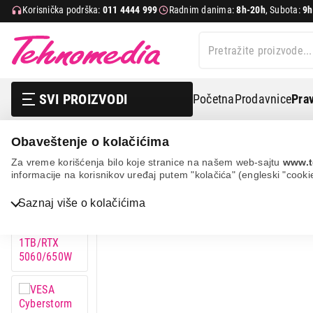
Korisnička podrška:
011 4444 999
Radnim danima:
8h-20h
, Subota:
9h
SVI PROIZVODI
Početna
Prodavnice
Prav
Obaveštenje o kolačićima
It & gaming
Desktop računari
Vesa cyberstorm ryze
Za vreme korišćenja bilo koje stranice na našem web-sajtu
www.t
informacije na korisnikov uređaj putem "kolačića" (engleski "cooki
Bela tehnika
Saznaj više o kolačićima
TV, audio, video i foto
IT & Gaming
Mobilni telefoni i tableti
Mali kućni aparati