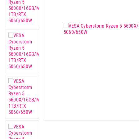
Mali kuhinjski aparati
Grejanje i hlađenje
Nega tela, lepota i zdravlje
Sport i putovanje
Sve za kuću i baštu
Vesa