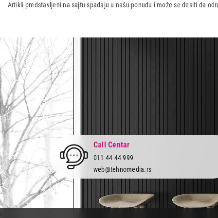
Artikli predstavljeni na sajtu spadaju u našu ponudu i može se desiti da o
Uvoznik:
DS Computers DOO
Zemlja porekla:
Srbija
Prava potrošača:
Zagarantovana sva prava kup
Call Centar
011 44 44 999
web@tehnomedia.rs