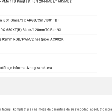
 NVMe 1TB Kingfast F8N 2044MBs/1685MBs)
Ukupno u korpi:
0,00
ta i801 Glass/3 x ARGB/Crni/I801TBF
 RX-650XT(B) Black/120mmTC Fan/SI
Nastavi kupovinu
Završi
2 92mm RGB/PWM/2 heatpipe, AC902K
ćišta je informativnog karaktera
5600X/16GB/M.2 1TB/RTX 5060/650W
 tačniji i kompletniji ali ne može da garantuje da su svi podaci apsolutno ispra