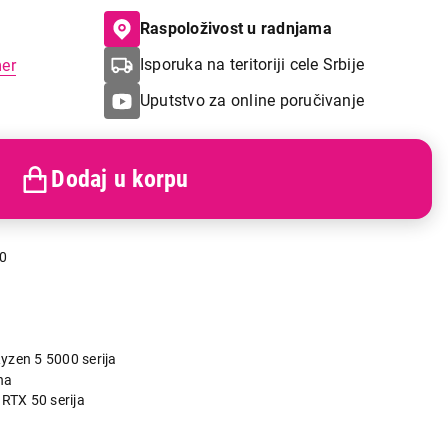
Raspoloživost u radnjama
Isporuka na teritoriji cele Srbije
mer
Uputstvo za online poručivanje
Dodaj u korpu
0
zen 5 5000 serija
na
 RTX 50 serija