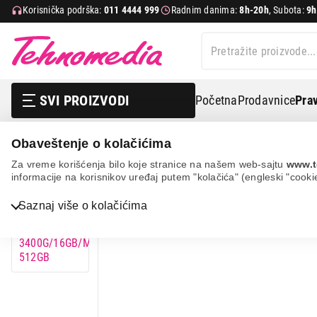
Korisnička podrška:
011 4444 999
Radnim danima:
8h-20h
, Subota:
9h
SVI PROIZVODI
Početna
Prodavnice
Prav
Obaveštenje o kolačićima
Tehnomedia worker ryzen 5 3400g/16gb/m.2 512gb
Za vreme korišćenja bilo koje stranice na našem web-sajtu
www.t
informacije na korisnikov uređaj putem "kolačića" (engleski "cooki
14%
UŠTEDA.
Bela tehnika
Saznaj više o kolačićima
TV, audio, video i foto
IT & Gaming
Mobilni telefoni i tableti
Mali kućni aparati