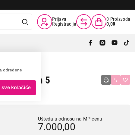
Prijava
0
Proizvoda
Registracija
0,00
va određene
ker Ryzen 5
i sve kolačiće
 512GB
Ušteda u odnosu na MP cenu
7.000,00