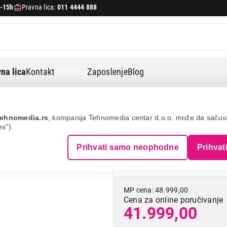
-15h
Pravna lica:
011 4444 888
na lica
Kontakt
eKatalog
Zaposlenje
Blog
ehnomedia.rs
, kompanija Tehnomedia centar d.o.o. može da saču
es").
TEHNOMEDIA Wor
Prihvati samo neophodne
Prihvat
3400G/16GB/M.2
MP cena: 48.999,00
Cena za online poručivanje
41.999,00