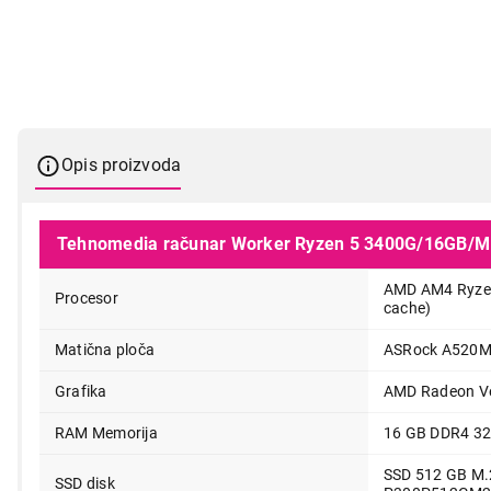
Opis proizvoda
Tehnomedia računar Worker Ryzen 5 3400G/16GB/M
AMD AM4 Ryzen
Procesor
cache)
41.999,00
Matična ploča
ASRock A520M
Grafika
AMD Radeon V
RAM Memorija
16 GB DDR4 3
SSD 512 GB M
SSD disk