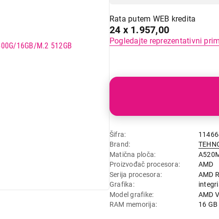
Rata putem WEB kredita
24 x 1.957,00
Pogledajte reprezentativni pri
Šifra
11466
Brand
TEHN
Matična ploča
A520
Proizvođač procesora
AMD
Serija procesora
AMD Ry
Grafika
integr
Model grafike
AMD V
RAM memorija
16 GB