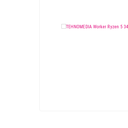
Mali kuhinjski aparati
Grejanje i hlađenje
Nega tela, lepota i zdravlje
Sport i putovanje
Sve za kuću i baštu
Vesa