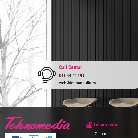
Call Centar
011 44 44 999
web@tehnomedia.rs
Tehnomedia
O nama