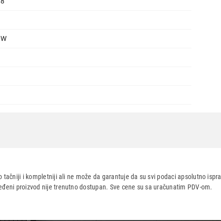
8
Ukupno u korpi:
0,00
0W
Nastavi kupovinu
Završi
 5 3400G/16GB/M.2 512GB
 tačniji i kompletniji ali ne može da garantuje da su svi podaci apsolutno ispra
dređeni proizvod nije trenutno dostupan. Sve cene su sa uračunatim PDV-om.
aca po osnovu zakona o zaštiti potrošača