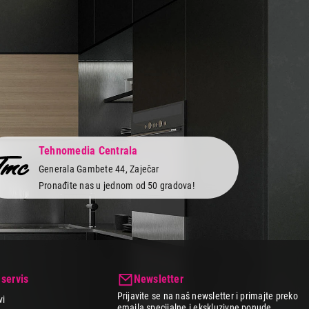
Tehnomedia Centrala
Generala Gambete 44, Zaječar
Pronađite nas u jednom od 50 gradova!
 servis
Newsletter
Prijavite se na naš newsletter i primajte preko
vi
emaila specijalne i ekskluzivne ponude.