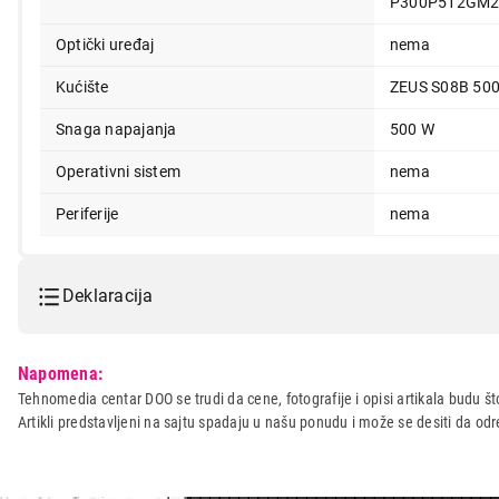
P300P512GM2
Optički uređaj
nema
Kućište
ZEUS S08B 50
Snaga napajanja
500 W
Operativni sistem
nema
Periferije
nema
Deklaracija
Model:
TEHNOMEDIA Worker Ryzen
Napomena:
Naziv i vrsta robe:
DESKTOP RACUNAR
Tehnomedia centar DOO se trudi da cene, fotografije i opisi artikala budu što
Artikli predstavljeni na sajtu spadaju u našu ponudu i može se desiti da o
Uvoznik:
USPON DOO
Zemlja porekla:
Srbija
Prava potrošača:
Zagarantovana sva prava kup