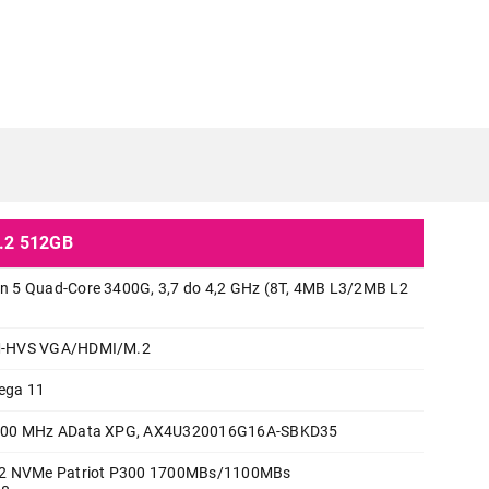
.2 512GB
 5 Quad-Core 3400G, 3,7 do 4,2 GHz (8T, 4MB L3/2MB L2
DESKTOP RAČUNARI
TEHNOMEDIA Worker Ryzen 5 34
-HVS VGA/HDMI/M.2
512GB
ega 11
Proizvod je dodat u korpu.
200 MHz AData XPG, AX4U320016G16A-SBKD35
.2 NVMe Patriot P300 1700MBs/1100MBs