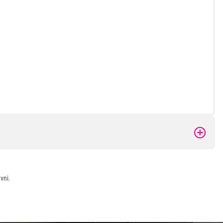
 kupovinu
vni.