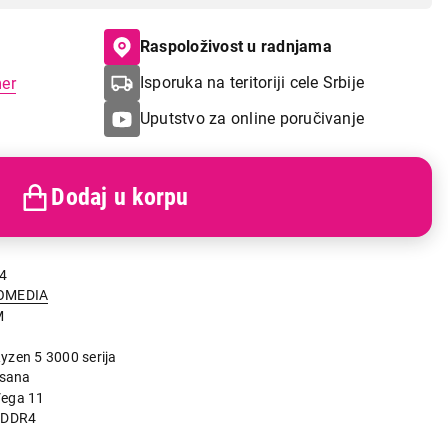
Raspoloživost u radnjama
Isporuka na teritoriji cele Srbije
mer
Uputstvo za online poručivanje
Dodaj u korpu
4
OMEDIA
M
zen 5 3000 serija
isana
ega 11
 DDR4