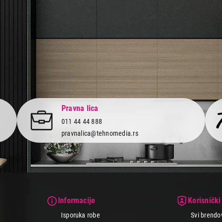
Pravna lica
011 44 44 888
pravnalica@tehnomedia.rs
Informacije
Korisnički
Isporuka robe
Svi brendo