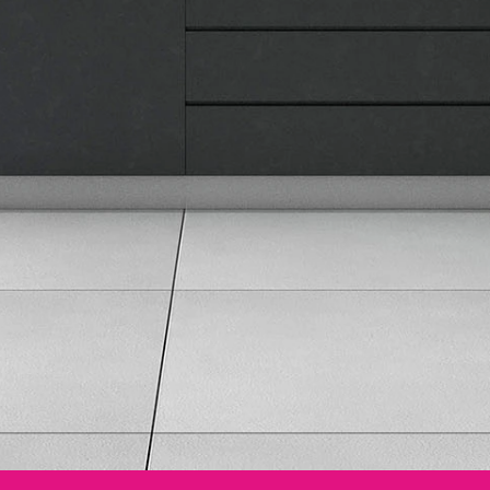
Informacije
Isporuka robe
Načini plaćanja
Uslovi korišćenja
Tax Free kupovina
Česta postavljana pitanja
eKatalog
Korisnički servis
Svi brendovi
Vraćanje robe
Reklamacije i servis
Pratite nas na društvenim mrežama