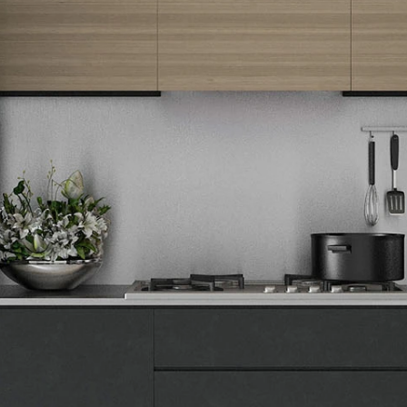
ekskluzivne ponude.
Tehnomedia
O nama
Naše prodavnice
Kontakt
Pravna lica
Pravila privatnosti
Karijera i zaposlenje