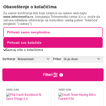
0
Obaveštenje o kolačićima
Za vreme korišćenja bilo koje stranice na našem web-sajtu
www.tehnomedia.rs
, kompanija Tehnomedia centar d.o.o. može da
sačuva određene informacije na korisnikov uređaj putem "kolačića"
It & gaming
Video igre
SONY
(engleski "cookies").
VIDEO IGRE - SONY
Prihvati samo neophodne
Prihvati sve kolačiće
1
2
3
...
6
Saznaj više o kolačićima
Sortiranje
Prikaz
Cena
Cena od
Cena do
Filteri
1
VIDEO IGRA
VIDEO IGRA
Brend
Aerosoft
1