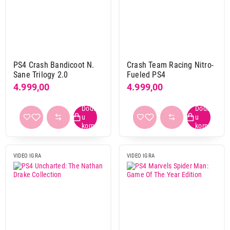
Electronic arts
3
Focus entertainment
1
Namco bandai
1
Nintendo
55
Sony
125
PS4 Crash Bandicoot N.
Crash Team Racing Nitro-
X box
2
Sane Trilogy 2.0
Fueled PS4
4.999,00
4.999,00
Obriši filtere
Primeni filtere
VIDEO IGRA
VIDEO IGRA