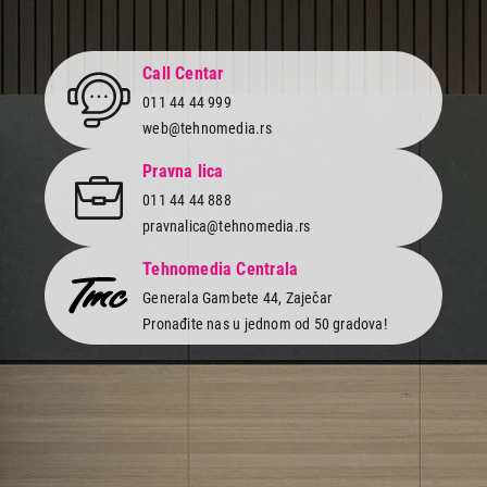
Call Centar
011 44 44 999
web@tehnomedia.rs
Pravna lica
011 44 44 888
pravnalica@tehnomedia.rs
Tehnomedia Centrala
Generala Gambete 44, Zaječar
Pronađite nas u jednom od 50 gradova!
Newsletter
Prijavite se na naš newsletter i primajte preko emaila specijalne i