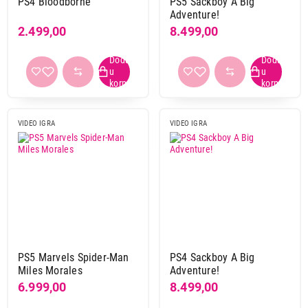
PS4 Bloodborne
PS5 Sackboy A Big
Adventure!
4.999,00
2.499,00
8.499,00
VIDEO IGRE
PS4 Crash Bandicoot N. Sane Trilogy 2.0
Proizvod je dodat u korpu.
Ukupno u korpi:
0,00
VIDEO IGRA
VIDEO IGRA
Nastavi kupovinu
Završi kupovinu
PS5 Marvels Spider-Man
PS4 Sackboy A Big
Miles Morales
Adventure!
6.999,00
8.499,00