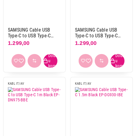
Logitech
1
Max mobile
17
Moye
13
Nema proizvodjaca
1
SAMSUNG Cable USB
SAMSUNG Cable USB
Type-C to USB Type-C
Type-C to USB Type-C
Remax
4
Black EP-DA705-BBE
White EP-DA705-BWE
1.299,00
1.299,00
Rivacase
8
S-box
23
S-link
35
Samsung
8
Satechi
3
KABL IT/AV
KABL IT/AV
TNb
1
Trust
2
Ugreen
22
Velteh
2
Wekome
1
White shark
1
X wave
2