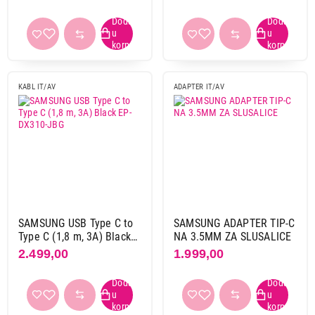
1.299,00
KABLOVI IT/AV
SAMSUNG Cable USB Type-C to USB Type-
KABL IT/AV
ADAPTER IT/AV
C Black EP-DA705-BBE
Proizvod je dodat u korpu.
Ukupno u korpi:
0,00
Nastavi kupovinu
SAMSUNG USB Type C to
SAMSUNG ADAPTER TIP-C
Type C (1,8 m, 3A) Black
NA 3.5MM ZA SLUSALICE
EP-DX310-JBG
2.499,00
1.999,00
Završi kupovinu