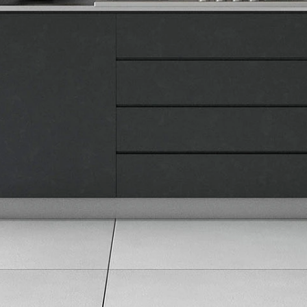
Naše prodavnice
Kontakt
Pravna lica
Pravila privatnosti
Karijera i zaposlenje
Informacije
Isporuka robe
Načini plaćanja
Uslovi korišćenja
Tax Free kupovina
Česta postavljana pitanja
eKatalog
Korisnički servis
Svi brendovi
Vraćanje robe
Reklamacije i servis