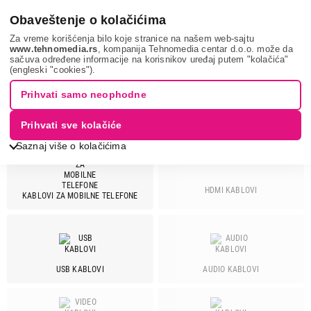
0
Obaveštenje o kolačićima
Za vreme korišćenja bilo koje stranice na našem web-sajtu
www.tehnomedia.rs
, kompanija Tehnomedia centar d.o.o. može da
sačuva određene informacije na korisnikov uređaj putem "kolačića"
It & gaming
Kablovi i adapteri
SAMSUNG
(engleski "cookies").
KABLOVI IT/AV - SAMSUNG
Prihvati samo neophodne
Prihvati sve kolačiće
Saznaj više o kolačićima
HDMI KABLOVI
Cena
KABLOVI ZA MOBILNE TELEFONE
Cena od
Cena do
USB KABLOVI
AUDIO KABLOVI
Brend
Allocacoc
2