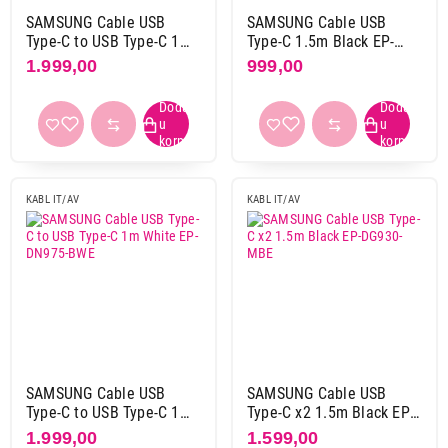
SAMSUNG Cable USB
SAMSUNG Cable USB
Xiaomi
4
Type-C to USB Type-C 1m
Type-C 1.5m Black EP-
Black EP-DN975-BBE
DG930-IBE
1.999,00
999,00
Obriši filtere
Primeni filtere
KABL IT/AV
KABL IT/AV
SAMSUNG Cable USB
SAMSUNG Cable USB
Type-C to USB Type-C 1m
Type-C x2 1.5m Black EP-
White EP-DN975-BWE
DG930-MBE
1.999,00
1.599,00