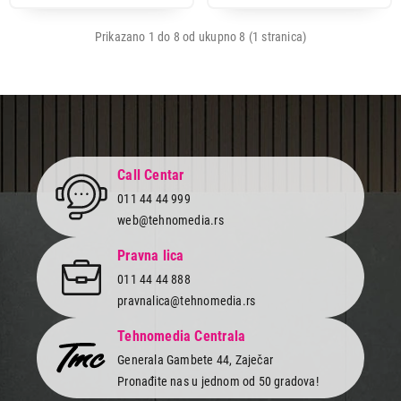
Prikazano 1 do 8 od ukupno 8 (1 stranica)
Call Centar
011 44 44 999
web@tehnomedia.rs
Pravna lica
011 44 44 888
pravnalica@tehnomedia.rs
Tehnomedia Centrala
Generala Gambete 44, Zaječar
Pronađite nas u jednom od 50 gradova!