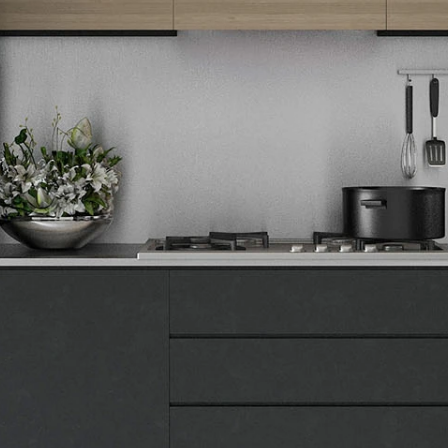
Tehnomedia
O nama
Naše prodavnice
Kontakt
Pravna lica
Pravila privatnosti
Karijera i zaposlenje
Informacije
Isporuka robe