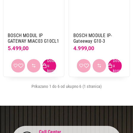
BOSCH MODUL IP
BOSCH MODULE IP-
GATEWAY MIAC03 G10CL1
Gateeway G10-3
5.499,00
4.999,00
14.490,00
OPREMA I SREDSTVA ZA BELU TEHNIKU
BOSCH HEZ39050
Proizvod je dodat u korpu.
Prikazano 1 do 6 od ukupno 6 (1 stranica)
Ukupno u korpi:
0,00
Nastavi kupovinu
Call Centar