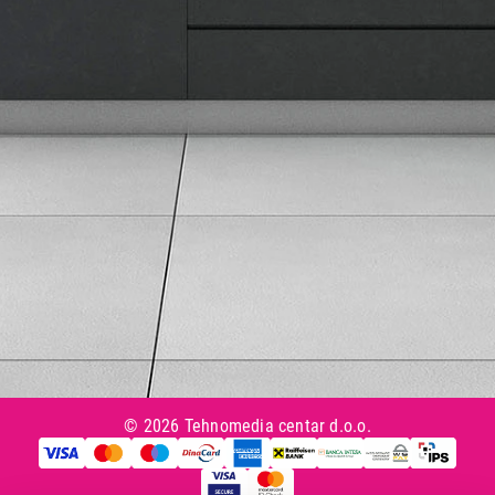
Načini plaćanja
Uslovi korišćenja
Tax Free kupovina
Česta postavljana pitanja
eKatalog
Korisnički servis
Svi brendovi
Vraćanje robe
Reklamacije i servis
Pratite nas na društvenim mrežama
© 2026 Tehnomedia centar d.o.o.