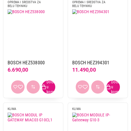
OPREMA I SREDSTVA ZA
OPREMA I SREDSTVA ZA
Tehnoelektro
10
BELU TEHNIKU
BELU TEHNIKU
Venturo
1
Vesa
1
Vox
2
Xavax
5
Obriši filtere
BOSCH HEZ538000
BOSCH HEZ394301
Primeni filtere
6.690,00
11.490,00
KLIMA
KLIMA