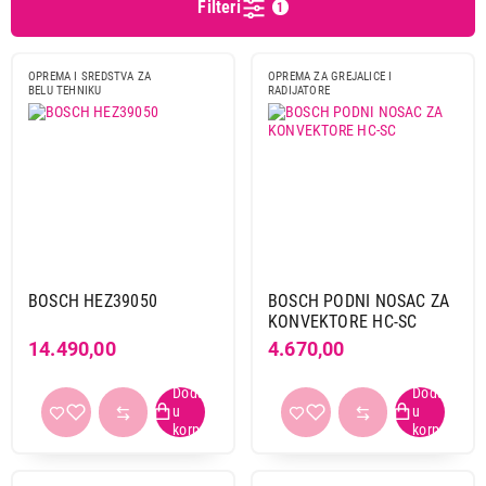
Filteri
1
Beha
1
Beko
1
Bosch
6
OPREMA I SREDSTVA ZA
OPREMA ZA GREJALICE I
BELU TEHNIKU
RADIJATORE
Commel
8
Dr. beckmann
6
Frigostar
1
Gorenje
1
Hama
1
Hisense
1
Home
1
In export
2
BOSCH HEZ39050
BOSCH PODNI NOSAC ZA
KONVEKTORE HC-SC
Intuis
1
14.490,00
4.670,00
Magnohrom
2
Max
5
Midea
1
Mitea
3
Superior
1