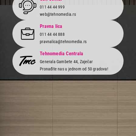
011 44 44 999
Završi kupovinu
web@tehnomedia.rs
Pravna lica
011 44 44 888
pravnalica@tehnomedia.rs
Tehnomedia Centrala
Generala Gambete 44, Zaječar
Pronađite nas u jednom od 50 gradova!
Newsletter
Prijavite se na naš newsletter i primajte preko emaila specijalne i
ekskluzivne ponude.