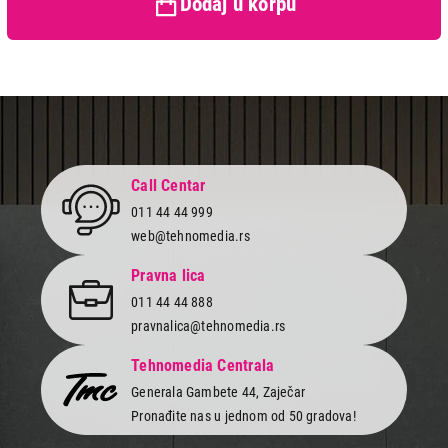
Dodaj u korpu
Call Centar
011 44 44 999
web@tehnomedia.rs
Pravna lica
011 44 44 888
pravnalica@tehnomedia.rs
Tehnomedia Centrala
Generala Gambete 44, Zaječar
Pronađite nas u jednom od 50 gradova!