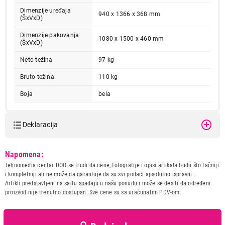
Dimenzije uređaja
940 x 1366 x 368 mm
(ŠxVxD)
Dimenzije pakovanja
1080 x 1500 x 460 mm
(ŠxVxD)
Neto težina
97 kg
Bruto težina
110 kg
189.990,00
Boja
bela
KLIME
VOX VAM5-42IE
Proizvod je dodat u korpu.
Deklaracija
Ukupno u korpi:
0,00
Model:
VOX VAM5-42IE
Napomena:
Naziv i vrsta robe:
KLIMA
Tehnomedia centar DOO se trudi da cene, fotografije i opisi artikala budu što tačniji
Uvoznik:
ERG doo
i kompletniji ali ne može da garantuje da su svi podaci apsolutno ispravni.
Nastavi kupovinu
Artikli predstavljeni na sajtu spadaju u našu ponudu i može se desiti da određeni
Zemlja porekla:
Kina
proizvod nije trenutno dostupan. Sve cene su sa uračunatim PDV-om.
Prava potrošača:
Zagarantovana sva prava
kupaca po osnovu zakona o
zaštiti potrošača
Završi kupovinu