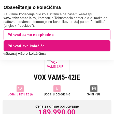
0
Obaveštenje o kolačićima
Za vreme korišćenja bilo koje stranice na našem web-sajtu
www.tehnomedia.rs
, kompanija Tehnomedia centar d.o.o. može da
sačuva određene informacije na korisnikov uređaj putem "kolačića"
Grejanje i hlađenje
Klima uređaji
Multi split klime
Vox
(engleski "cookies").
vam5-42ie...
Prihvati samo neophodne
Prihvati sve kolačiće
Saznaj više o kolačićima
VOX VAM5-42IE
Dodaj u listu želja
Dodaj u poređenje
Skini PDF
Cena za online poručivanje
189.990,00