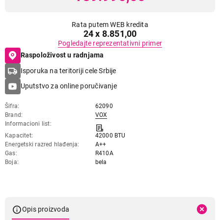
Rata putem WEB kredita
24 x 8.851,00
Pogledajte reprezentativni primer
Raspoloživost u radnjama
Isporuka na teritoriji cele Srbije
Uputstvo za online poručivanje
Šifra
62090
Brand
VOX
Informacioni list
Kapacitet
42000 BTU
Energetski razred hlađenja
A++
Gas
R410A
Boja
bela
Opis proizvoda