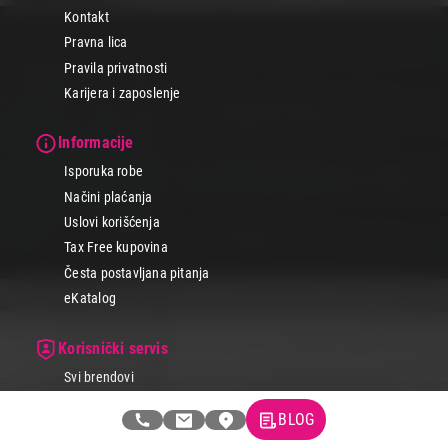
Kontakt
Pravna lica
Pravila privatnosti
Karijera i zaposlenje
Informacije
Isporuka robe
Načini plaćanja
Uslovi korišćenja
Tax Free kupovina
Česta postavljana pitanja
eKatalog
Korisnički servis
Svi brendovi
Vraćanje robe
BLOG
Reklamacije i servis