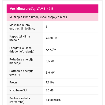
Vox klima uređaj VAM5-42IE
Multi split klima uređaj (spoljašnja jedinica)
Maksimalni broj
5
unutrašnjih jedinica
Kapacitet klima
42000 BTU
uređaja
Energetska klasa
A++/A+
(hlađenje/grejanje)
Potrošnja energije
3,5 kW
hlađenje
Potrošnja energije
3,6 kW
grejanje
Freon
R410a
Nivo buke SJ
65 dB
Protok vazduha
6400 m3/h
(zatvoreno)