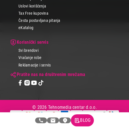
Uslovi korišćenja
Tax Free kupovina
Česta postavljana pitanja
eKatalog
Korisnički servis
Svi brendovi
Vraćanje robe
Reklamacije i servis
Pratite nas na društvenim mrežama
© 2026 Tehnomedia centar d.o.o.
BLOG