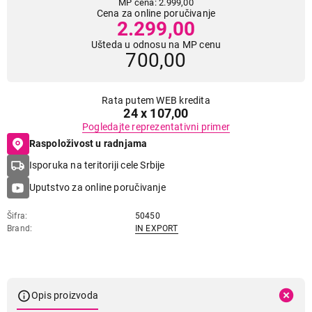
MP cena: 2.999,00
Cena za online poručivanje
2.299,00
Ušteda u odnosu na MP cenu
700,00
Rata putem WEB kredita
24 x 107,00
Pogledajte reprezentativni primer
Raspoloživost u radnjama
Isporuka na teritoriji cele Srbije
Uputstvo za online poručivanje
Šifra
50450
Brand
IN EXPORT
Opis proizvoda