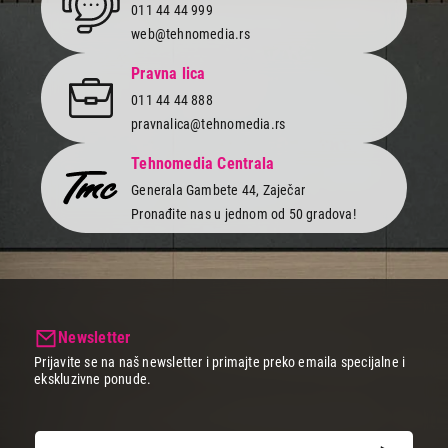
Završi kupovinu
011 44 44 999
web@tehnomedia.rs
Pravna lica
011 44 44 888
pravnalica@tehnomedia.rs
Tehnomedia Centrala
Generala Gambete 44, Zaječar
Pronađite nas u jednom od 50 gradova!
Newsletter
Prijavite se na naš newsletter i primajte preko emaila specijalne i
ekskluzivne ponude.