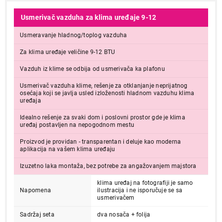
Usmerivač vazduha za klima uređaje 9-12
Usmeravanje hladnog/toplog vazduha
Za klima uređaje veličine 9-12 BTU
Vazduh iz klime se odbija od usmerivača ka plafonu
Usmerivač vazduha klime, rešenje za otklanjanje neprijatnog
osećaja koji se javlja usled izloženosti hladnom vazduhu klima
uređaja
Idealno rešenje za svaki dom i poslovni prostor gde je klima
uređaj postavljen na nepogodnom mestu
Proizvod je providan - transparentan i deluje kao moderna
aplikacija na vašem klima uređaju
Izuzetno laka montaža, bez potrebe za angažovanjem majstora
klima uređaj na fotografiji je samo
Napomena
ilustracija i ne isporučuje se sa
usmerivačem
Sadržaj seta
dva nosača + folija