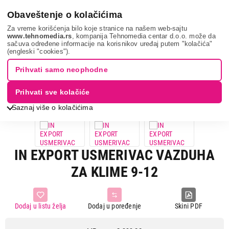
0
Obaveštenje o kolačićima
Za vreme korišćenja bilo koje stranice na našem web-sajtu
www.tehnomedia.rs
, kompanija Tehnomedia centar d.o.o. može da
sačuva određene informacije na korisnikov uređaj putem "kolačića"
Grejanje i hlađenje
Oprema i sredstva za grejanje i hlađenje
(engleski "cookies").
Oprema za održavanje
In export usmer...
Prihvati samo neophodne
23%
UŠTEDA.
Prihvati sve kolačiće
Saznaj više o kolačićima
IN EXPORT USMERIVAC VAZDUHA
ZA KLIME 9-12
Dodaj u listu želja
Dodaj u poređenje
Skini PDF