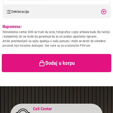
Deklaracija
Model:
IN EXPORT USMERIVAC
Napomena:
VAZDUHA ZA KLIME 9-12
Tehnomedia centar DOO se trudi da cene, fotografije i opisi artikala budu što tačniji
Naziv i vrsta robe:
KLIMA
i kompletniji ali ne može da garantuje da su svi podaci apsolutno ispravni.
Uvoznik:
In Export doo
Artikli predstavljeni na sajtu spadaju u našu ponudu i može se desiti da određeni
2.299,00
proizvod nije trenutno dostupan. Sve cene su sa uračunatim PDV-om.
Zemlja porekla:
Kina
KLIME
IN EXPORT USMERIVAC VAZDUHA ZA
Prava potrošača:
Zagarantovana sva prava
KLIME 9-12
kupaca po osnovu zakona o
zaštiti potrošača
Dodaj u korpu
Proizvod je dodat u korpu.
Ukupno u korpi:
0,00
Nastavi kupovinu
Call Centar