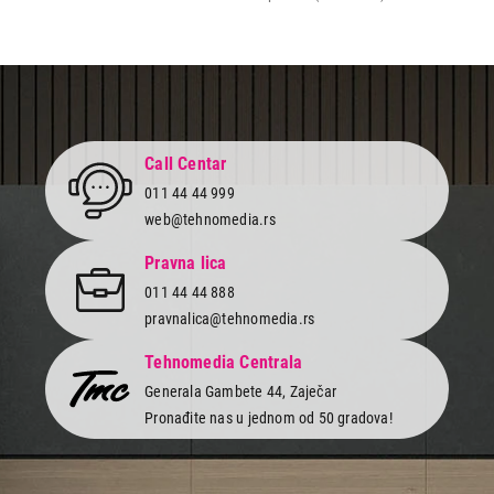
Call Centar
011 44 44 999
web@tehnomedia.rs
Pravna lica
011 44 44 888
pravnalica@tehnomedia.rs
Tehnomedia Centrala
Generala Gambete 44, Zaječar
Pronađite nas u jednom od 50 gradova!