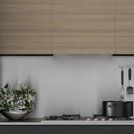
Newsletter
Prijavite se na naš newsletter i primajte preko emaila specijalne i
ekskluzivne ponude.
Tehnomedia
O nama
Naše prodavnice
Kontakt