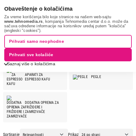
0
Obaveštenje o kolačićima
Za vreme korišćenja bilo koje stranice na našem web-sajtu
www.tehnomedia.rs
, kompanija Tehnomedia centar d.o.o. može da
sačuva određene informacije na korisnikov uređaj putem "kolačića"
XAVAX
(engleski "cookies").
XAVAX
Prihvati samo neophodne
Prihvati sve kolačiće
XAVAX ponuda:
Saznaj više o kolačićima
APARATI ZA
PEGLE
ESPRESSO KAFU
DODATNA OPREMA ZA
FRIŽIDERE I
ZAMRZIVAČE
Sortiranje
Prikaz