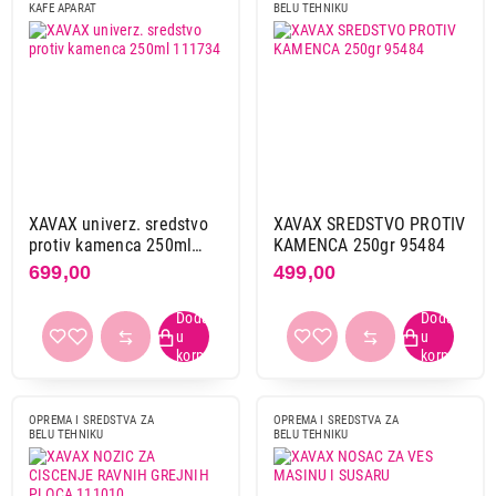
KAFE APARAT
BELU TEHNIKU
XAVAX univerz. sredstvo
XAVAX SREDSTVO PROTIV
protiv kamenca 250ml
KAMENCA 250gr 95484
111734
699,00
499,00
OPREMA I SREDSTVA ZA
OPREMA I SREDSTVA ZA
BELU TEHNIKU
BELU TEHNIKU