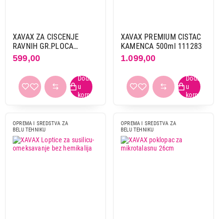
XAVAX ZA CISCENJE
XAVAX PREMIUM CISTAC
RAVNIH GR.PLOCA
KAMENCA 500ml 111283
302557
599,00
1.099,00
OPREMA I SREDSTVA ZA
OPREMA I SREDSTVA ZA
BELU TEHNIKU
BELU TEHNIKU