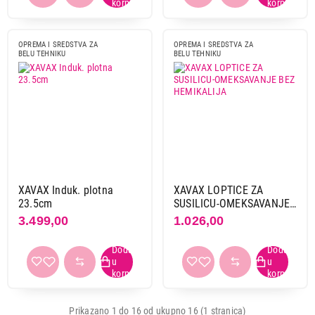
OPREMA I SREDSTVA ZA
OPREMA I SREDSTVA ZA
BELU TEHNIKU
BELU TEHNIKU
XAVAX Induk. plotna
XAVAX LOPTICE ZA
23.5cm
SUSILICU-OMEKSAVANJE
BEZ HEMIKALIJA
3.499,00
1.026,00
Prikazano 1 do 16 od ukupno 16 (1 stranica)