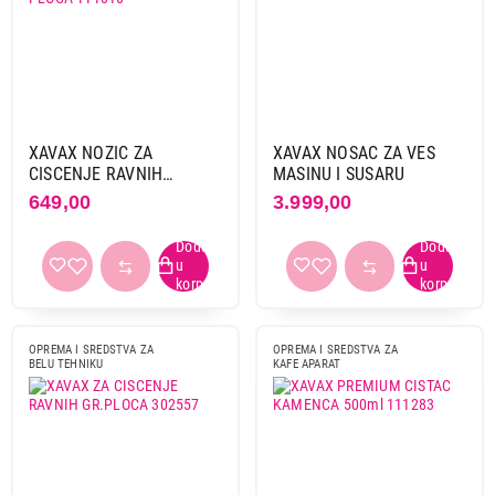
XAVAX NOZIC ZA
XAVAX NOSAC ZA VES
CISCENJE RAVNIH
MASINU I SUSARU
GREJNIH PLOCA 111010
649,00
3.999,00
OPREMA I SREDSTVA ZA
OPREMA I SREDSTVA ZA
BELU TEHNIKU
KAFE APARAT