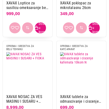
XAVAX Loptice za
XAVAX poklopac za
susilicu-omeksavanje bez
mikrotalasnu 26cm
hemikalija
999,00
349,00
OPREMA I SREDSTVA ZA
OPREMA I SREDSTVA ZA
BELU TEHNIKU
KAFE APARAT
XAVAX NOSAC ZA VES
XAVAX tablete za
MASINU I SUSARU +
odmascivanje i ciscenje
FIOKA
kafemata 10kom N
8.999,00
699,00