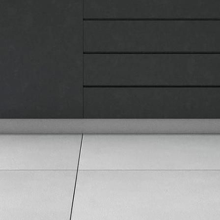
Pravna lica
Pravila privatnosti
Karijera i zaposlenje
Informacije
Isporuka robe
Načini plaćanja
Uslovi korišćenja
Tax Free kupovina
Česta postavljana pitanja
eKatalog
Korisnički servis
Svi brendovi
Vraćanje robe
Reklamacije i servis
Pratite nas na društvenim mrežama