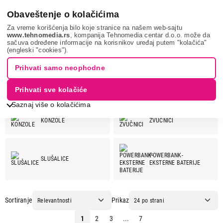
0
Obaveštenje o kolačićima
Za vreme korišćenja bilo koje stranice na našem web-sajtu
www.tehnomedia.rs
, kompanija Tehnomedia centar d.o.o. može da
sačuva određene informacije na korisnikov uređaj putem "kolačića"
TRUST
(engleski "cookies").
TRUST
Prihvati samo neophodne
Prihvati sve kolačiće
Pogledaj još kategorija
TRUST ponuda:
Saznaj više o kolačićima
KONZOLE
ZVUČNICI
POWERBANK-
SLUŠALICE
EKSTERNE BATERIJE
Sortiranje
Prikaz
OPREMA ZA MOBILNE
OPREMA ZA TABLET
TELEFONE
RAČUNARE
1
2
3
...
7