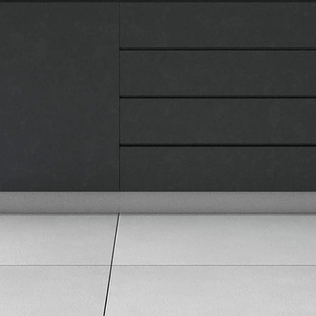
Kontakt
Pravna lica
Pravila privatnosti
Karijera i zaposlenje
Informacije
Isporuka robe
Načini plaćanja
Uslovi korišćenja
Tax Free kupovina
Česta postavljana pitanja
eKatalog
Korisnički servis
Svi brendovi
Vraćanje robe
Reklamacije i servis