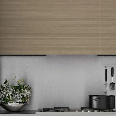
Newsletter
Prijavite se na naš newsletter i primajte preko emaila specijalne i
ekskluzivne ponude.
Tehnomedia
O nama
Naše prodavnice