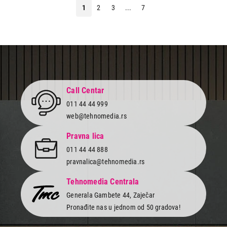
1
2
3
...
7
Call Centar
011 44 44 999
web@tehnomedia.rs
Pravna lica
011 44 44 888
pravnalica@tehnomedia.rs
Tehnomedia Centrala
Generala Gambete 44, Zaječar
Pronađite nas u jednom od 50 gradova!