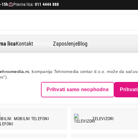
-15h
Pravna lica:
011 4444 888
na lica
Kontakt
eKatalog
Zaposlenje
Blog
ehnomedia.rs
, kompanija Tehnomedia centar d.o.o. može da saču
es").
Prihvati samo neophodne
Prihvat
MOBILNI TELEFONI
TELEVIZORI