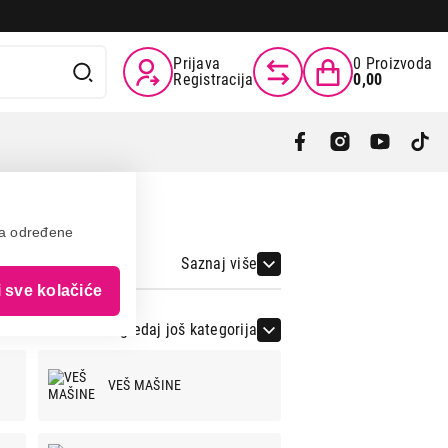
Prijava
0
Proizvoda
Registracija
0,00
va određene
Saznaj više
i sve kolačiće
Pogledaj još kategorija
VEŠ MAŠINE