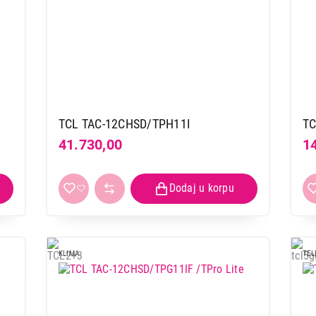
TCL TAC-12CHSD/TPH11I
TC
41.730,00
1
KLIMA
TEL