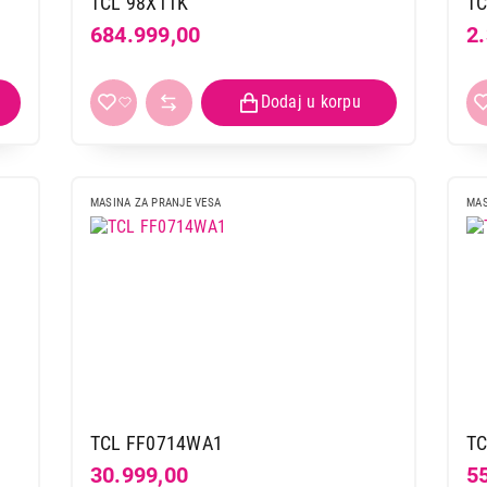
TCL 98X11K
T
684.999,00
2
MASINA ZA PRANJE VESA
MAS
TCL FF0714WA1
TC
30.999,00
5