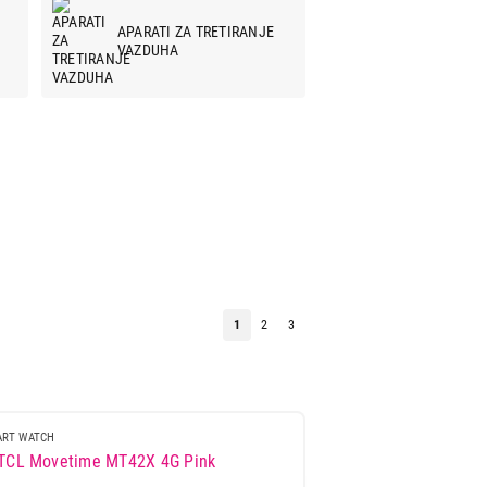
APARATI ZA TRETIRANJE
VAZDUHA
1
2
3
ART WATCH