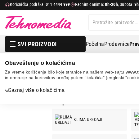
Korisnička podrška:
011 4444 999
Radnim danima:
8h-20h
, Subota:
9h
SVI PROIZVODI
Početna
Prodavnice
Prav
Obaveštenje o kolačićima
TCL
Za vreme korišćenja bilo koje stranice na našem web-sajtu
www.t
informacije na korisnikov uređaj putem "kolačića" (engleski "cooki
TCL
Saznaj više o kolačićima
Bela tehnika
TCL ponuda:
TV, audio, video i foto
IT & Gaming
KLIMA UREĐAJI
Mobilni telefoni i tableti