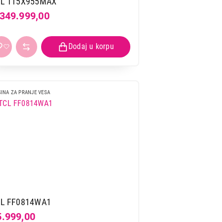
CL 115X955MAX
.349.999,00
INA ZA PRANJE VESA
L FF0814WA1
5.999,00