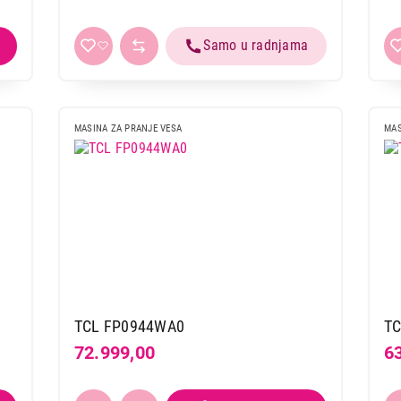
MASINA ZA PRANJE VESA
MAS
TCL FP0944WA0
TC
72.999,00
6