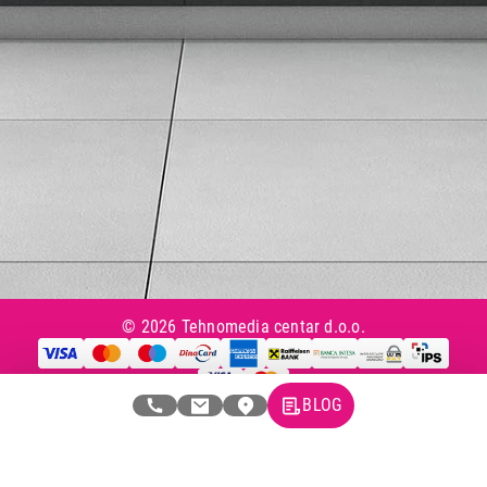
Česta postavljana pitanja
eKatalog
Korisnički servis
Svi brendovi
Vraćanje robe
Reklamacije i servis
Pratite nas na društvenim mrežama
© 2026 Tehnomedia centar d.o.o.
BLOG