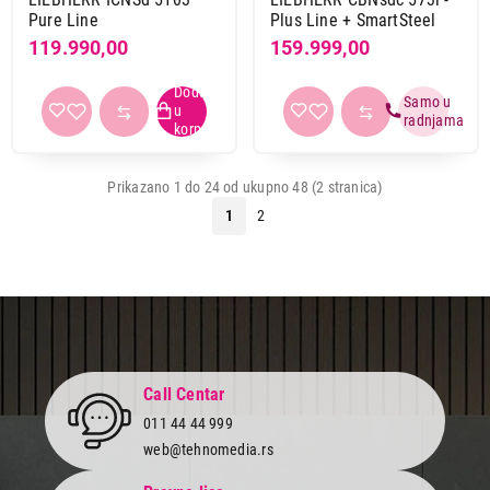
Pure Line
Plus Line + SmartSteel
119.990,00
159.999,00
Prikazano 1 do 24 od ukupno 48 (2 stranica)
1
2
Call Centar
011 44 44 999
web@tehnomedia.rs