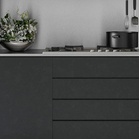
Tehnomedia
O nama
Naše prodavnice
Kontakt
Pravna lica
Pravila privatnosti
Karijera i zaposlenje
Informacije
Isporuka robe
Načini plaćanja
Uslovi korišćenja
Tax Free kupovina