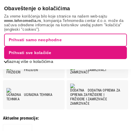
0
Obaveštenje o kolačićima
Za vreme korišćenja bilo koje stranice na našem web-sajtu
www.tehnomedia.rs
, kompanija Tehnomedia centar d.o.o. može da
sačuva određene informacije na korisnikov uređaj putem "kolačića"
LIEBHERR
(engleski "cookies").
LIEBHERR
Prihvati samo neophodne
Prihvati sve kolačiće
LIEBHERR ponuda:
Saznaj više o kolačićima
FRIŽIDERI
ZAMRZIVAČI
DODATNA OPREMA ZA
UGRADNA TEHNIKA
FRIŽIDERE I
ZAMRZIVAČE
Aktuelne promocije: