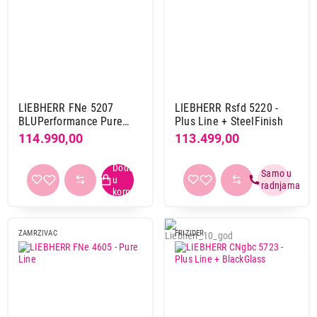
LIEBHERR FNe 5207
LIEBHERR Rsfd 5220 -
BLUPerformance Pure
Plus Line + SteelFinish
Line E
114.990,00
113.499,00
ZAMRZIVAC
FRIZIDER