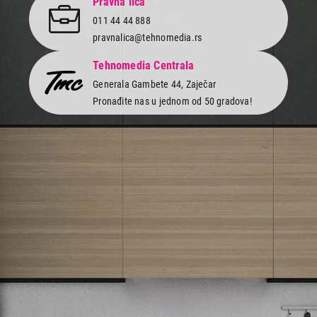
Pravna lica
011 44 44 888
pravnalica@tehnomedia.rs
Tehnomedia Centrala
Generala Gambete 44, Zaječar
Pronađite nas u jednom od 50 gradova!
Newsletter
Prijavite se na naš newsletter i primajte preko emaila specijalne i
ekskluzivne ponude.